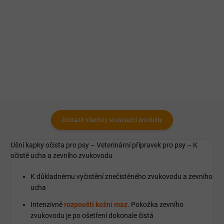
Přírodní komplex 17 vitaminů, 16
Přírodní zdroj vitamínu B
aminokyselin a minerálů.
Zobrazit všechny související produkty
Ušní kapky očista pro psy – Veterinární přípravek pro psy – K
očistě ucha a zevního zvukovodu
K důkladnému vyčistění znečistěného zvukovodu a zevního
ucha
Intenzivně
rozpouští kožní maz
. Pokožka zevního
zvukovodu je po ošetření dokonale čistá