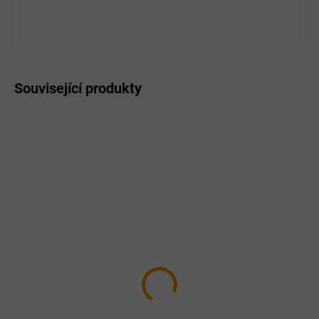
ZEPTAT SE
HLÍDAT
Související produkty
NA DOTAZ
SKLADEM
SYPET Pivovarské
Dromy Pangamin tablety
kvasnice 450g
246 Kč
od
149 Kč
Detail
Detail