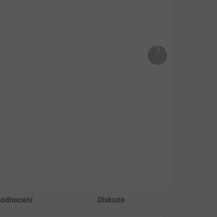
NA DOTAZ
SKLADEM
PET
Dromy
vovarské
Pangamin
asnice 450g
tablety
Další
9 Kč
produkt
246 Kč
od
Detail
Detail
odní zdroj
Přírodní komplex 17
amínu B
vitaminů, 16
aminokyselin a
minerálů.
odnocení
Diskuze