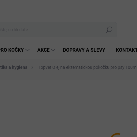
Hledat
PRO KOČKY
AKCE
DOPRAVY A SLEVY
KONTAK
ika a hygiena
Topvet Olej na ekzematickou pokožku pro psy 100m
Neohodnoceno
Podrobnosti hodnocení
ZNAČKA:
TOPVET
CE
VÝRAZNÁ SLEVA!
298
Měrná
SKLA
cena:
MŮŽEM
DO: