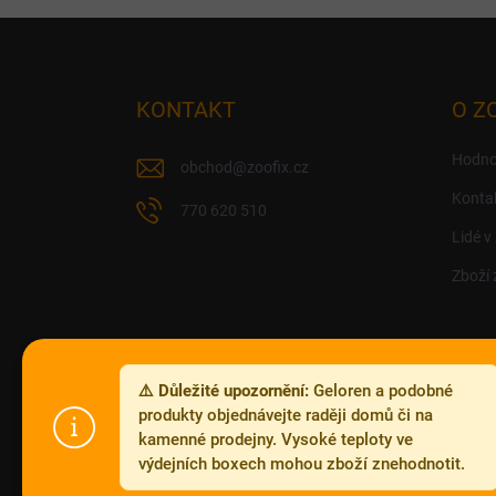
Z
á
p
a
KONTAKT
O Z
t
í
Hodno
obchod
@
zoofix.cz
Konta
770 620 510
Lidé v
Zboží 
⚠️ Důležité upozornění:
Geloren a podobné
produkty objednávejte raději domů či na
kamenné prodejny. Vysoké teploty ve
výdejních boxech mohou zboží znehodnotit.