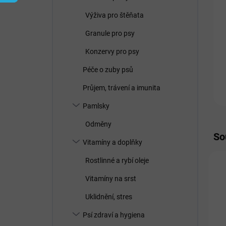
í
p
Výživa pro štěňata
a
n
Granule pro psy
e
Konzervy pro psy
l
Péče o zuby psů
Průjem, trávení a imunita
Pamlsky
Odměny
So
Vitamíny a doplňky
Rostlinné a rybí oleje
A
Vitamíny na srst
V
Uklidnění, stres
Psí zdraví a hygiena