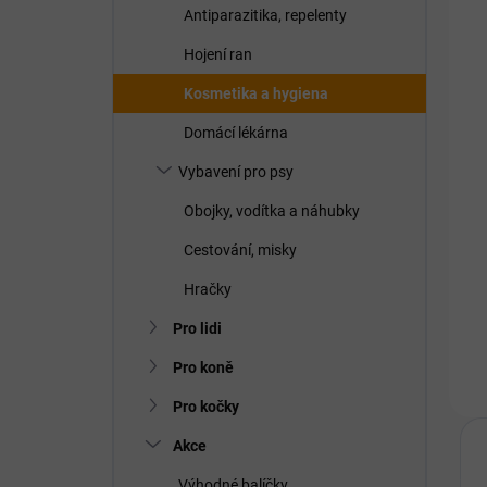
Antiparazitika, repelenty
Hojení ran
Kosmetika a hygiena
Domácí lékárna
Vybavení pro psy
Obojky, vodítka a náhubky
Cestování, misky
Hračky
Pro lidi
Pro koně
Pro kočky
Akce
Výhodné balíčky