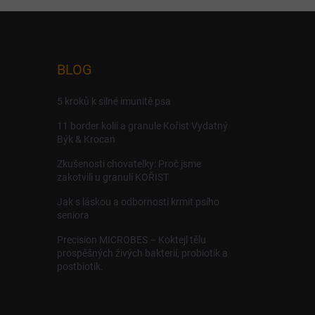
BLOG
5 kroků k silné imunitě psa
11 border kolií a granule Kořist Vydatný
Býk & Krocan
Zkušenosti chovatelky: Proč jsme
zakotvili u granulí KOŘIST
Jak s láskou a odborností krmit psího
seniora
Precision MICROBES – Koktejl tělu
prospěšných živých bakterií, probiotik a
postbiotik.