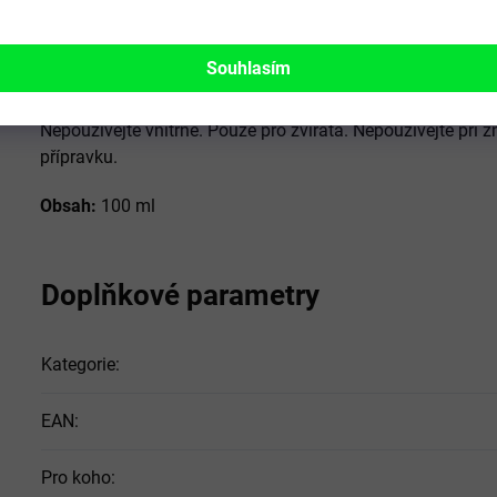
Skladování:
Skladujte v suchu při pokojové teplotě. Chra
mrazem. Uchovávejte mimo dosah dětí a nepoučených os
Souhlasím
Upozornění:
Používejte dle návodu k použití. Nepoužívejte 
Nepoužívejte vnitřně. Pouze pro zvířata. Nepoužívejte při z
přípravku.
Obsah:
100 ml
Doplňkové parametry
Kategorie
:
EAN
:
Pro koho
: