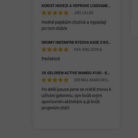
KOŘIST HOVĚZÍ A VEPŘOVÉ LISOVANÉ 28/16
JIŘÍ LELEK
Hodně pejskům chutná a vypadají
po tom dobře
DROMY INSTANTNÍ RÝŽOVÁ KAŠE S KOZÍM MLÉKEM & PREBIOTIKY 1200G
EVA KREJČOVÁ
Perfektní!
3X GELOREN ACTIVE MANGO 410G - KLOUBNÍ VÝŽIVA PRO LIDI (3X 90KS)
ZDEŇKA MARCHESIOVÁ
Po delší pauze jsme se vrátili znovu k
užívání gelorenu, syn kvůli svým
sportovním aktivitám a já kvůli
projevům stáří.