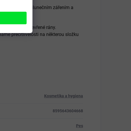
ňte před přímým slunečním zářením a
ob.
na sliznice a otevřené rány.
námé přecitlivělosti na některou složku
Kosmetika a hygiena
8595643604668
Pes