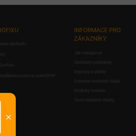
OOFIXU
INFORMACE PRO
ZÁKAZNÍKY
cení obchodu
Jak nakupovat
kty
Obchodní podmínky
 Zoofixu
Dopravy a platby
zasíláme pouze na území EHP
Ochrana osobních údajů
Soubory cookies
Často kladené otázky