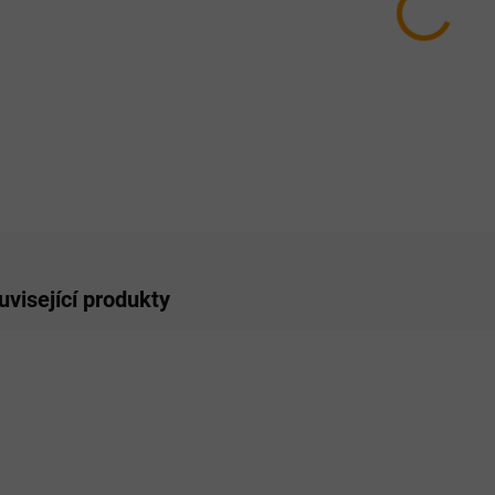
11.8.
MOŽNO
−
ZE
uvisející produkty
KCE
ÝRAZNÁ SLEVA!