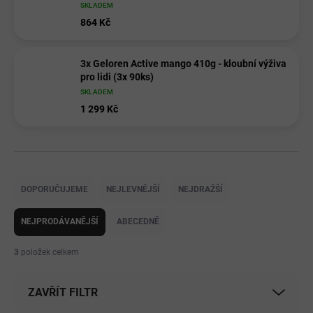
SKLADEM
864 Kč
3x Geloren Active mango 410g - kloubní výživa
pro lidi (3x 90ks)
SKLADEM
1 299 Kč
Ř
a
DOPORUČUJEME
NEJLEVNĚJŠÍ
NEJDRAŽŠÍ
z
e
NEJPRODÁVANĚJŠÍ
ABECEDNĚ
n
í
3
položek celkem
p
r
ZAVŘÍT FILTR
o
d