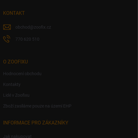
k
t
y
í
KONTAKT
v
ý
p
obchod
@
zoofix.cz
i
s
770 620 510
u
O ZOOFIXU
Hodnocení obchodu
Kontakty
Lidé v Zoofixu
Zboží zasíláme pouze na území EHP
INFORMACE PRO ZÁKAZNÍKY
Jak nakupovat