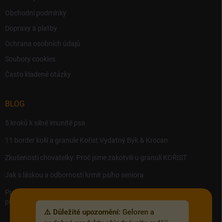
Obchodní podmínky
Dopravy a platby
Ochrana osobních údajů
Soubory cookies
Často kladené otázky
BLOG
5 kroků k silné imunitě psa
11 border kolií a granule Kořist Vydatný Býk & Krocan
Zkušenosti chovatelky: Proč jsme zakotvili u granulí KOŘIST
Jak s láskou a odborností krmit psího seniora
Precision MICROBES – Koktejl tělu prospěšných živých bakterií,
probiotik a postbiotik.
⚠️ Důležité upozornění:
Geloren a