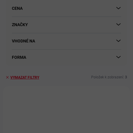
u
CENA
k
t
ů
ZNAČKY
VHODNÉ NA
FORMA
Položek k zobrazení:
3
VYMAZAT FILTRY
V
ý
NOVINKA
p
i
s
p
r