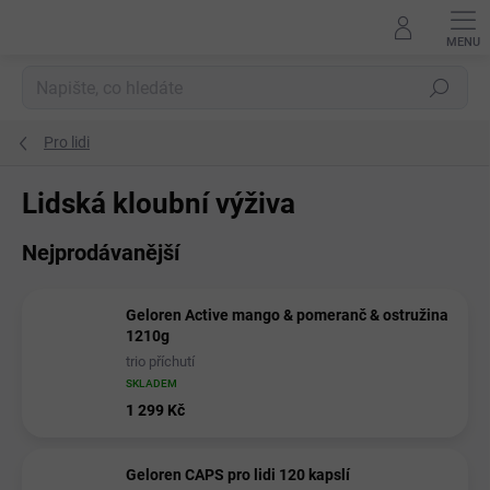
Přejít
na
obsah
Hledat
Pro lidi
Lidská kloubní výživa
Nejprodávanější
Geloren Active mango & pomeranč & ostružina
1210g
trio příchutí
SKLADEM
1 299 Kč
Geloren CAPS pro lidi 120 kapslí