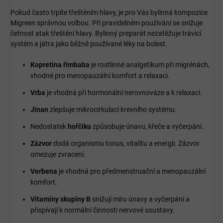
Pokud často trpíte třeštěním hlavy, je pro Vás bylinná kompozice
Migreen správnou volbou. Při pravidelném používání se snižuje
četnost atak třeštění hlavy. Bylinný preparát nezatěžuje trávicí
systém a játra jako běžně používané léky na bolest.
Kopretina řimbaba
je rostlinné analgetikum při migrénách,
vhodné pro menopauzální komfort a relaxaci.
Vrba
je vhodná při hormonální nerovnováze a k relaxaci.
Jinan
zlepšuje mikrocirkulaci krevního systému.
Nedostatek
hořčíku
způsobuje únavu, křeče a vyčerpání.
Zázvor
dodá organismu tonus, vitalitu a energii. Zázvor
omezuje zvracení.
Verbena
je vhodná pro předmenstruační a menopauzální
komfort.
Vitamíny skupiny B
snižují míru únavy a vyčerpání a
přispívají k normální činnosti nervové soustavy.