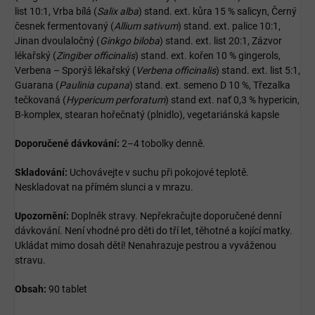
list 10:1, Vrba bílá (
Salix alba
) stand. ext. kůra 15 % salicyn, Černý
česnek fermentovaný (
Allium sativum
) stand. ext. palice 10:1,
Jinan dvoulaločný (
Ginkgo biloba
) stand. ext. list 20:1, Zázvor
lékařský (
Zingiber officinalis
) stand. ext. kořen 10 % gingerols,
Verbena – Sporýš lékařský (
Verbena officinalis
) stand. ext. list 5:1,
Guarana (
Paulinia cupana
) stand. ext. semeno D 10 %, Třezalka
tečkovaná (
Hypericum perforatum
) stand ext. nať 0,3 % hypericin,
B-komplex, stearan hořečnatý (plnidlo), vegetariánská kapsle
Doporučené dávkování:
2–4 tobolky denně.
Skladování:
Uchovávejte v suchu při pokojové teplotě.
Neskladovat na přímém slunci a v mrazu.
Upozornění:
Doplněk stravy. Nepřekračujte doporučené denní
dávkování. Není vhodné pro děti do tří let, těhotné a kojící matky.
Ukládat mimo dosah dětí! Nenahrazuje pestrou a vyváženou
stravu.
Obsah:
90 tablet