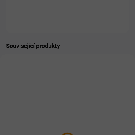
−
+
Přidat do košíku
ZEPTAT SE
HLÍDAT
Související produkty
PRO LIDI
NOVINKA
AKCE
PRO LIDI
SKLADEM
SKLADEM
Purly Silné klouby PLUS
3x Geloren Active mango
80g (sklo)
410g - kloubní výživa pro
690 Kč
lidi (3x 90ks)