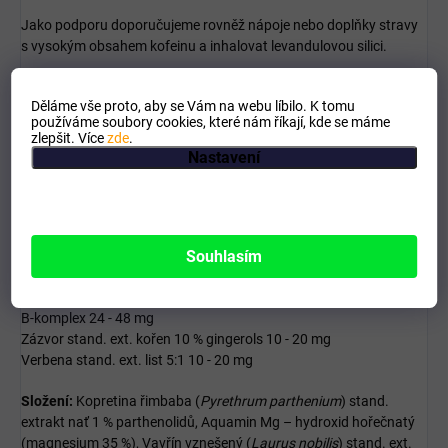
Jako podporu doporučujeme rovněž nápoje nebo doplňky stravy
s vysokým obsahem kofeinu a inhalovat levandulovou silici.
Aktivní látky v
denní dávce (2–4 tobolky):
Děláme vše proto, aby se Vám na webu líbilo. K tomu
používáme soubory cookies, které nám říkají, kde se máme
Řimbaba obecná stand. ext. nať 1 % parthenolidů 200 - 400 mg
zlepšit. Více
zde
.
Aquamin Hořčík 200 - 400 mg
Nastavení
z toho hořčík 70 - 140 mg
Vrba bílá stand. ext. kůra 15 % salicyn 100 - 200 mg
Vavřín vznešený stand. ext. list 10:1 80 - 160 mg
Guarana stand. ext. semeno D 10 % 60 - 120 mg
Souhlasím
Třezalka stand. ext. nať 0,3 % hypericin 60 - 120 mg
Černý česnek stand. ext. palice 10:1 40 - 80 mg
Jinan stand. ext. list 20:1 30 - 60 mg
B-komplex 24 - 48 mg
Zázvor stand. ext. kořen 10 % gingerols 10 - 20 mg
Verbena stand. ext. list 5:1 10 - 20 mg
Složení:
Kopretina řimbaba (
Pyrethrum parthenium
) stand.
extrakt nať 1 % parthenolidů, Aquamin Mg – hydroxid hořečnatý
(magnesium 35 %), Vavřín vznešený (
Laurus nobilis
) stand. ext.