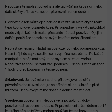
Nepoužívejte náplast pokud jste alergický(á) na kapsaicin nebo
další složky přípravku, nebo trpíte kožním onemocněním.
U citlivých osob může ojediněle dojít ke vzniku alergických reakcí
typu kopřivkového zánětu kůže. Při případném výskytu jakýchkoli
neobvyklých kožních reakcí přestaňte náplast používat. O jejím
dalším použití se poraďte se svým lékařem nebo lékárníkem.
Náplast se nesmí přikládat na poškozenou nebo poraněnou kůži.
Nesmí přijít do styku se sliznicemi zejména ne s očima. Po každé
manipulaci s náplastí omýt ruce mýdlem a teplou vodou.
Nepoužívejte spolu se zahřívací poduškou. Nepoužívejte alespoň
1 hodinu před koupáním a těsně po něm.
Skladování:
Uchovávejte v suchu, při pokojové teplotě v
původním obalu. Neskladujte na přímém slunci. Chraňte před
mrazem. Uchovávejte mimo dosah a dohled malých dětí
Všeobecná upozornění:
Nepoužívejte po uplynutí doby
použitelnosti uvedené na obalu. Přípravek není určen dětem do 12
let. Těhotné a kojící ženy mohou používat jen po konzultaci s