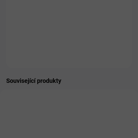
MŮŽEME
DORUČIT DO:
7.8.2026
MOŽNOSTI
DORUČENÍ
−
+
Přidat do košíku
ZEPTAT SE
HLÍDAT
Související produkty
DOPORUČUJEME
DOPORUČUJEME
PRO LIDI
PRO LIDI