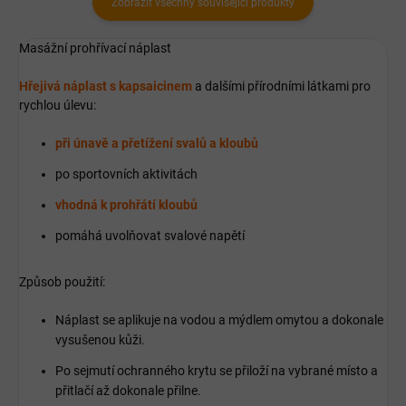
Zobrazit všechny související produkty
Masážní prohřívací náplast
Hřejivá náplast s kapsaicinem
a dalšími přírodními látkami pro
rychlou úlevu:
při únavě a přetížení svalů a kloubů
po sportovních aktivitách
vhodná k prohřátí kloubů
pomáhá uvolňovat svalové napětí
Způsob použití:
Náplast se aplikuje na vodou a mýdlem omytou a dokonale
vysušenou kůži.
Po sejmutí ochranného krytu se přiloží na vybrané místo a
přitlačí až dokonale přilne.