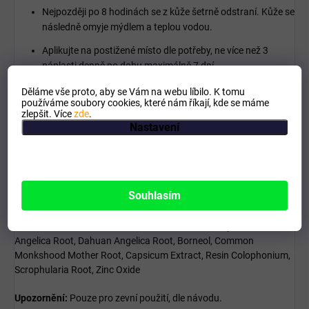
Nejpozději po 8 hodinách se z kůže šetrně odstraní. Kůže se
následně omyje mýdlem a teplou vodou.
Aplikujte na postižené místo dle potřeby, ne více než 3
náplasti denně po dobu maximálně 7 dní.
Další aplikace náplasti na stejném místě se provádí
Děláme vše proto, aby se Vám na webu líbilo. K tomu
používáme soubory cookies, které nám říkají, kde se máme
zpravidla po týdenní až 14 denní přestávce. Ošetřené místo
zlepšit. Více
zde
.
se nepřekrývá dalším obvazem a nezahřívá se.
Nastavení
Účinné látky:
Capsicum extract 2,89 %, Menthol 7,8 %, Camphor 9,6 %,
Olibanum 12,5 %.
Souhlasím
INCI: Olibanum, Camphor, Menthol, Asafoetida, Myrrh. Rhubarb.,
Cinnamomum Cassia, Rehmannia Root, Red Peony Root, Chinese
Angelica Root, Dahuan Angelica Root, Borneol, Common
Monkshood Mother Root, Capsicum Extract, Resin Colophonium,
Scrophularia Root, Zinc Oxide
Upozornění:
Pouze pro zevní použití, dle návodu.