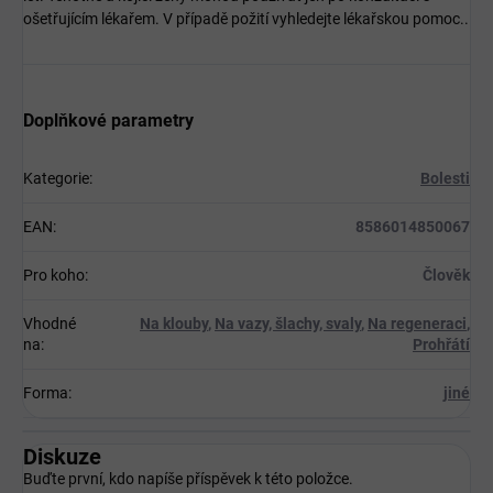
ošetřujícím lékařem. V případě požití vyhledejte lékařskou pomoc..
Doplňkové parametry
Kategorie
:
Bolesti
EAN
:
8586014850067
Pro koho
:
Člověk
Vhodné
Na klouby
,
Na vazy, šlachy, svaly
,
Na regeneraci
,
na
:
Prohřátí
Forma
:
jiné
Diskuze
Buďte první, kdo napíše příspěvek k této položce.