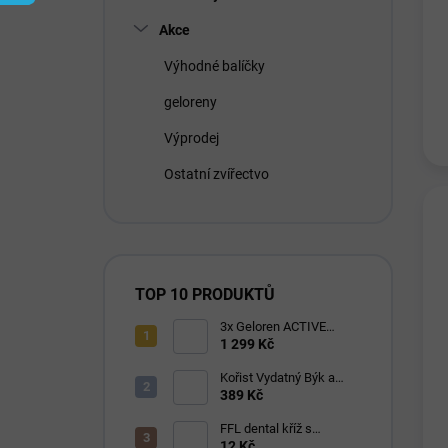
í
č
p
l
Akce
a
á
n
n
Výhodné balíčky
e
k
geloreny
l
ů
Výprodej
Ostatní zvířectvo
TOP 10 PRODUKTŮ
3x Geloren ACTIVE
pomeranč 400g (3x90
1 299 Kč
tbl)
Kořist Vydatný Býk a
Krocan pro aktivní psy
389 Kč
32/18
FFL dental kříž s
eukalyptem 1 ks
12 Kč