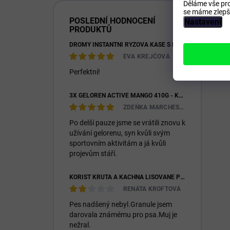
Děláme vše pro
se máme zlepši
POSLEDNÍ HODNOCENÍ
Nastavení
PRODUKTŮ
DROMY INSTANTNÍ RÝŽOVÁ KAŠE S KOZÍM MLÉKEM & PREBIOTIKY 1200G
EVA KREJČOVÁ
Perfektní!
3X GELOREN ACTIVE MANGO 410G - KLOUBNÍ VÝŽIVA PRO LIDI (3X 90KS)
ZDEŇKA MARCHESIOVÁ
Po delší pauze jsme se vrátili znovu k
užívání gelorenu, syn kvůli svým
sportovním aktivitám a já kvůli
projevům stáří.
KOŘIST KRŮTA A KACHNA LISOVANÉ PRO DOSPĚLÉ I ŠTĚŇATA 26/14
RENÁTA KROFTOVÁ
Pes nadšený nebyl.Granule jsem
darovala známému pro psa.Muj je
nežral.