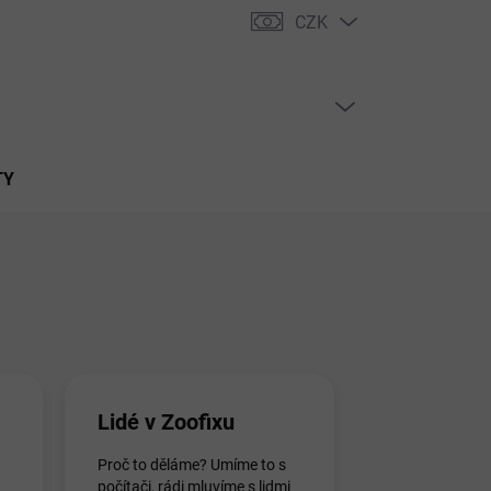
CZK
PRÁZDNÝ KOŠÍK
NÁKUPNÍ
KOŠÍK
TY
Lidé v Zoofixu
Proč to děláme? Umíme to s
počítači, rádi mluvíme s lidmi