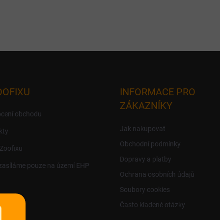
OOFIXU
INFORMACE PRO
ZÁKAZNÍKY
cení obchodu
Jak nakupovat
kty
Obchodní podmínky
 Zoofixu
Dopravy a platby
zasíláme pouze na území EHP
Ochrana osobních údajů
Soubory cookies
Často kladené otázky