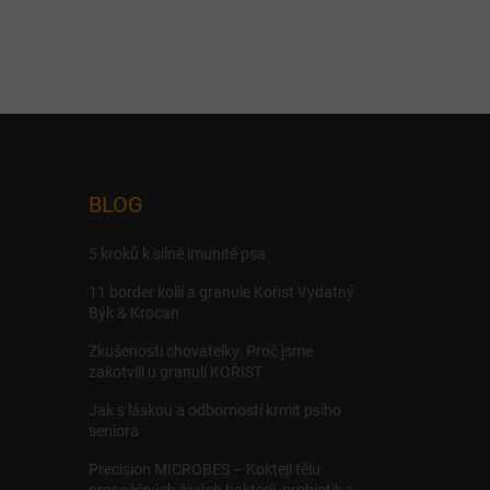
BLOG
5 kroků k silné imunitě psa
11 border kolií a granule Kořist Vydatný
Býk & Krocan
Zkušenosti chovatelky: Proč jsme
zakotvili u granulí KOŘIST
Jak s láskou a odborností krmit psího
seniora
Precision MICROBES – Koktejl tělu