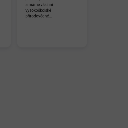
a máme všichni
vysokoškolské
přírodovědné...