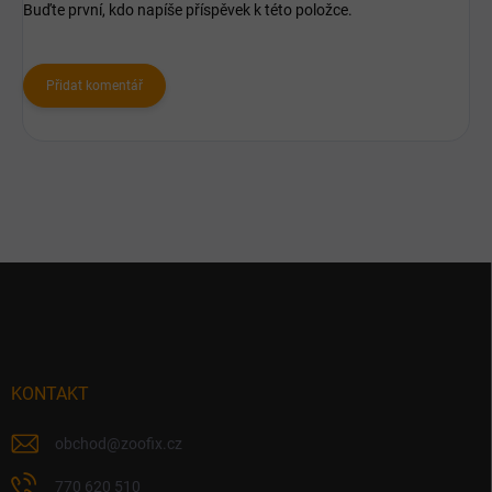
Buďte první, kdo napíše příspěvek k této položce.
Přidat komentář
Z
á
p
a
t
í
KONTAKT
obchod
@
zoofix.cz
770 620 510