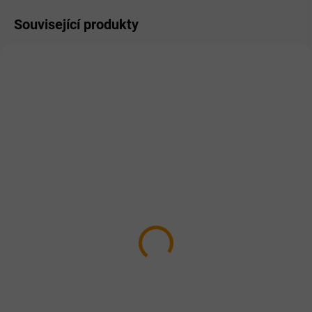
Související produkty
DOPORUČUJEME
SKLADEM
SKLADEM
FFL dental kříž 1 ks
SYPET řasa Kelpa 525g
12 Kč
289 Kč
Do košíku
Do košíku
Dentální pochoutka pro psy
Redukce zápachu z tlamy a
snížení tvorby zubního kamene.