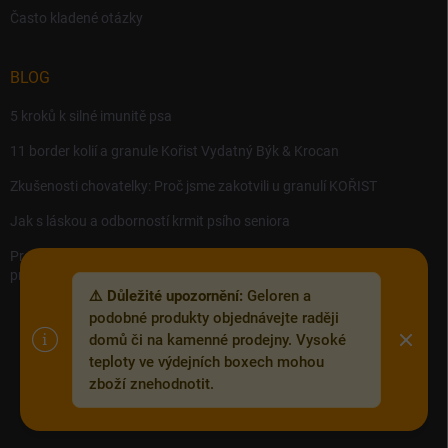
Často kladené otázky
BLOG
5 kroků k silné imunitě psa
11 border kolií a granule Kořist Vydatný Býk & Krocan
Zkušenosti chovatelky: Proč jsme zakotvili u granulí KOŘIST
Jak s láskou a odborností krmit psího seniora
Precision MICROBES – Koktejl tělu prospěšných živých bakterií,
probiotik a postbiotik.
⚠️ Důležité upozornění:
Geloren a
podobné produkty objednávejte raději
domů či na kamenné prodejny. Vysoké
teploty ve výdejních boxech mohou
Copyright 2026
Zoofix.cz
. Všechna práva vyhrazena.
Upravit nastavení
zboží znehodnotit.
cookies
Vytvořil Shoptet