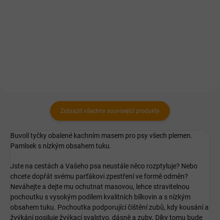
Zobrazit všechny související produkty
Buvolí tyčky obalené kachním masem pro psy všech plemen.
Pamlsek s nízkým obsahem tuku.
Jste na cestách a Vašeho psa neustále něco rozptyluje? Nebo
chcete dopřát svému parťákovi zpestření ve formě odměn?
Neváhejte a dejte mu ochutnat masovou, lehce stravitelnou
pochoutku s vysokým podílem kvalitních bílkovin a s nízkým
obsahem tuku. Pochoutka podporující čištění zubů, kdy kousání a
žvýkání posiluje žvýkací svalstvo, dásně a zuby. Díky tomu bude