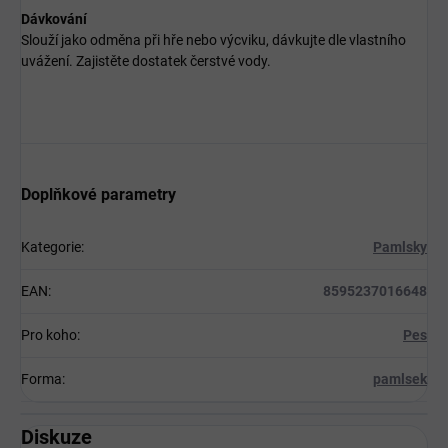
Dávkování
Slouží jako odměna při hře nebo výcviku, dávkujte dle vlastního
uvážení. Zajistěte dostatek čerstvé vody.
Doplňkové parametry
Kategorie
:
Pamlsky
EAN
:
8595237016648
Pro koho
:
Pes
Forma
:
pamlsek
Diskuze