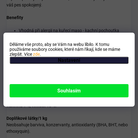
váš pes spokojený.
Benefity
Vhodná při alergii na kuřecí maso - kachní pochoutka
Nízký obsah tuku
Děláme vše proto, aby se Vám na webu líbilo. K tomu
používáme soubory cookies, které nám říkají, kde se máme
Křupavá svačinka
zlepšit. Více
zde
.
Nastavení
Složení
Kachní maso 54 %, vápníková kost 37,7 %, sorbitol 3,6 %,
arašídový protein 2,8 %, bramborový škrob 1,6 %, sůl 0,3 %.
Souhlasím
Analytické složky
Hrubý protein 23 %, hrubé oleje a tuky 3 %, hrubý popel 8 %, hrubá
vláknina 1 %, vlhkost 18 %.
Doplňkové látky/1 kg
Neobsahuje barviva, konzervanty, antioxidanty (BHA, BHT, nebo
ethoxyquin).