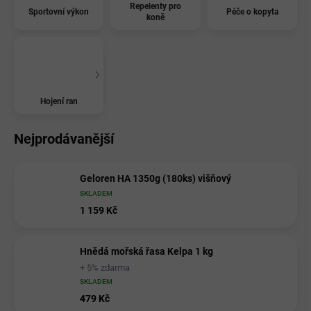
Repelenty pro
Sportovní výkon
Péče o kopyta
koně
Hojení ran
Nejprodávanější
Geloren HA 1350g (180ks) višňový
SKLADEM
1 159 Kč
Hnědá mořská řasa Kelpa 1 kg
+ 5% zdarma
SKLADEM
479 Kč