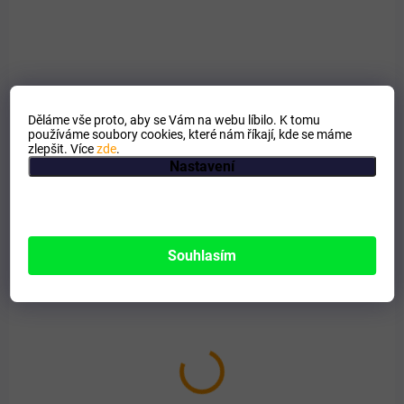
Geloren HA je veterinární přípravek s kyselinou hyaluronovou, který je
určený pro péči o klouby, vazy a šlachy u koní. Dvě balení á 180
želatinových homolek za výhodnější cenu.
Děláme vše proto, aby se Vám na webu líbilo. K tomu
používáme soubory cookies, které nám říkají, kde se máme
zlepšit. Více
zde
.
AKCE
Nastavení
Souhlasím