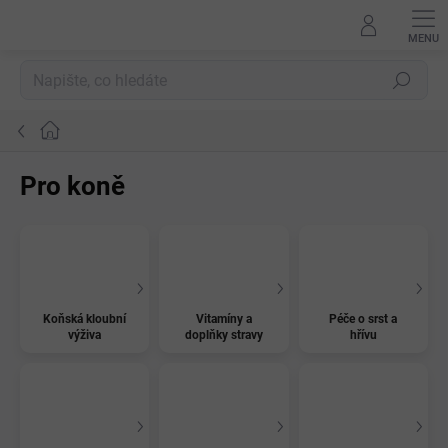
Přejít
na
obsah
Hledat
Domů
Pro koně
Koňská kloubní
Vitamíny a
Péče o srst a
výživa
doplňky stravy
hřívu