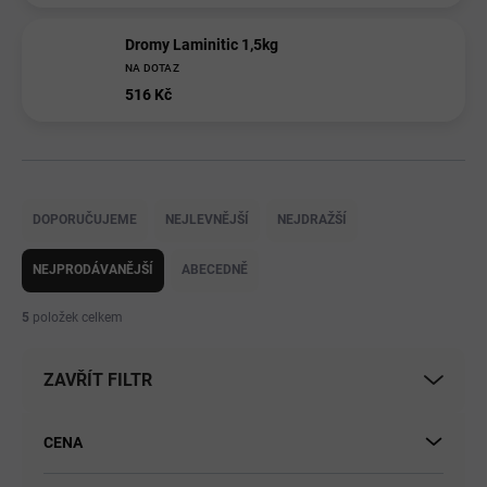
Dromy Laminitic 1,5kg
NA DOTAZ
516 Kč
Ř
a
DOPORUČUJEME
NEJLEVNĚJŠÍ
NEJDRAŽŠÍ
z
e
NEJPRODÁVANĚJŠÍ
ABECEDNĚ
n
í
5
položek celkem
p
r
ZAVŘÍT FILTR
o
d
u
CENA
k
t