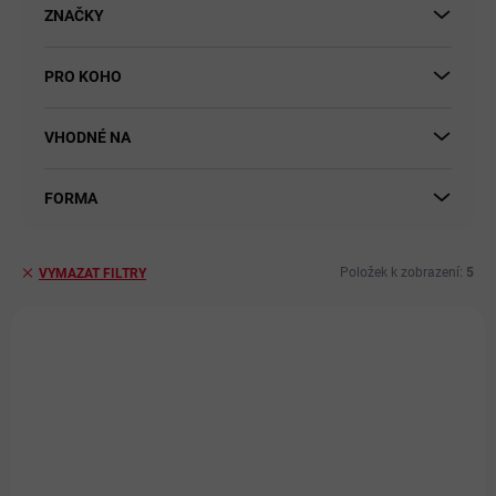
ů
ZNAČKY
PRO KOHO
VHODNÉ NA
FORMA
Položek k zobrazení:
5
VYMAZAT FILTRY
V
ý
AKCE
p
i
ZDARMA
s
p
r
o