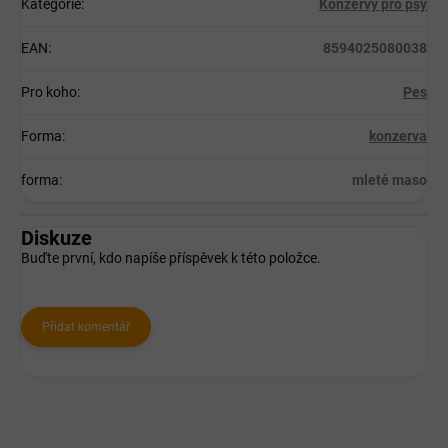
Kategorie
:
Konzervy pro psy
EAN
:
8594025080038
Pro koho
:
Pes
Forma
:
konzerva
forma
:
mleté maso
Diskuze
Buďte první, kdo napíše příspěvek k této položce.
Přidat komentář