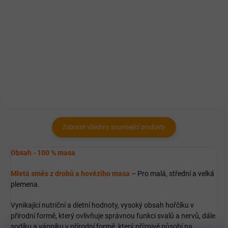
Za studena lisované granule s
100% přírodní holistické krmivo
lehce stravitelnými masy. Vhodné
vyrobené na Slovensku ze surovin
pro řadu diet včetně redukčních.
místních farmářů.
Zobrazit všechny související produkty
Obsah - 100 % masa
Mletá směs z drobů a hovězího masa
– Pro malá, střední a velká
plemena.
Vynikající nutriční a dietní hodnoty, vysoký obsah hořčíku v
přírodní formě, který ovlivňuje správnou funkci svalů a nervů, dále
sodíku a vápníku v přírodní formě, který příznivě působí na