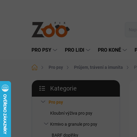
Přejít
na
obsah
PRO PSY
PRO LIDI
PRO KONĚ
Domů
Pro psy
Průjem, trávení a imunita
P
P
Kategorie
o
Přeskočit
DO
s
kategorie
t
Pro psy
r
Kloubní výživa pro psy
a
n
Krmivo a granule pro psy
n
BARF doplňky