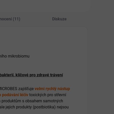
účinnější Omega-
nocení (11)
Diskuze
evního mikrobiomu
akterií, klíčové pro zdravé trávení
 MICROBES zajišťuje
velmi rychlý nástup
 podávání léčiv
toxických pro střevní
jiným produktům s obsahem samotných
 ale jejich produkty (postbiotika) nejsou