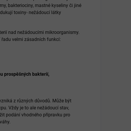
y, bakteriociny, mastné kyseliny či jiné
dukují toxiny- nežádoucí látky
terií nad nežádoucími mikroorganismy.
ní řadu velmi zásadních funkcí:
u prospěšných bakterií,
 vzniká z různých důvodů. Může být
pu. Vždy je to ale nežádoucí stav,
vážit podání vhodného přípravku pro
váhy.