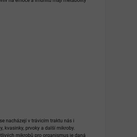
 vliv na emoce a imunitu mají metabolity
e nacházejí v trávicím traktu nás i
y, kvasinky, prvoky a další mikroby.
otlivých mikrobů pro organismus je daná