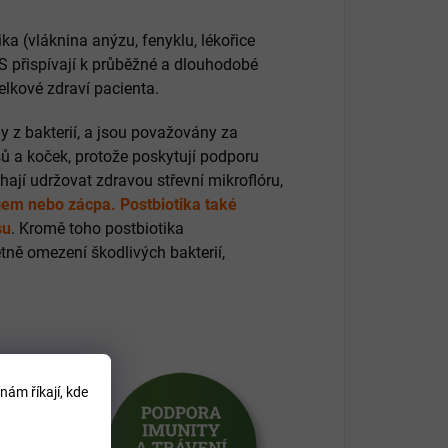
ika (vláknina anýzu, fenyklu, lékořice
S přispívají k průběžné a dlouhodobé
elkové zdraví pacienta.
n
y
z
b
ak
ter
i
í
,
a
js
ou
p
ova
ž
ov
á
ny
z
a
s
ů a koček
,
proto
ž
e
pos
ky
t
uj
í
pod
por
u
h
aj
í
u
dr
ž
ov
at
z
d
rav
ou
st
ř
ev
n
í
m
ik
ro
fl
ó
ru
,
em nebo zácpa. Postbiotika také
su
.
K
rom
ě
to
ho
post
b
iot
ika
t
n
ě
o
me
zen
í
š
k
od
liv
ý
ch
b
ak
ter
i
í
,
nám říkají, kde