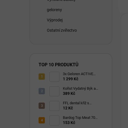
geloreny
Výprodej
Ostatní zvířectvo
TOP 10 PRODUKTŮ
3x Geloren ACTIVE
pomeranč 400g (3x90
1 299 Kč
tbl)
Kořist Vydatný Býk a
Krocan pro aktivní psy
389 Kč
32/18
FFL dental kříž s
eukalyptem 1 ks
12 Kč
Bardog Top Meat 70
granule lisované za
153 Kč
studena 28/16