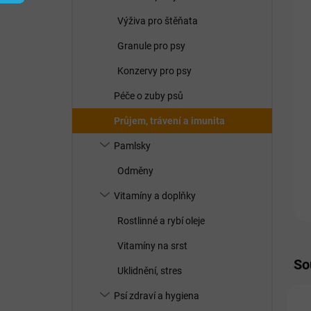
í
p
Výživa pro štěňata
a
n
Granule pro psy
e
Konzervy pro psy
l
Péče o zuby psů
Průjem, trávení a imunita
Pamlsky
Odměny
Vitamíny a doplňky
Rostlinné a rybí oleje
Vitamíny na srst
So
Uklidnění, stres
Psí zdraví a hygiena