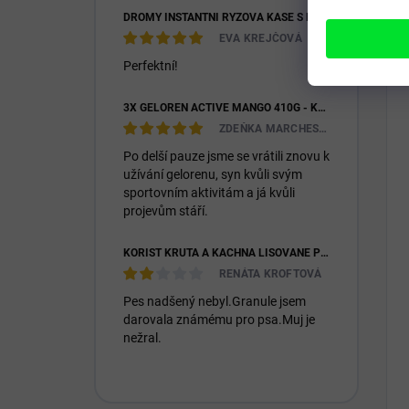
DROMY INSTANTNÍ RÝŽOVÁ KAŠE S KOZÍM MLÉKEM & PREBIOTIKY 1200G
EVA KREJČOVÁ
Perfektní!
3X GELOREN ACTIVE MANGO 410G - KLOUBNÍ VÝŽIVA PRO LIDI (3X 90KS)
ZDEŇKA MARCHESIOVÁ
Po delší pauze jsme se vrátili znovu k
užívání gelorenu, syn kvůli svým
sportovním aktivitám a já kvůli
projevům stáří.
KOŘIST KRŮTA A KACHNA LISOVANÉ PRO DOSPĚLÉ I ŠTĚŇATA 26/14
RENÁTA KROFTOVÁ
Pes nadšený nebyl.Granule jsem
darovala známému pro psa.Muj je
nežral.