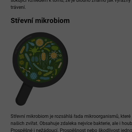
šokující vzhledem k tomu, že je dlouho známo jak výrazný
trávení.
Střevní mikrobiom
Střevní mikrobiom je rozsáhlá řada mikroorganismů, které s
našich zvířat. Obsahuje zdaleka nejvíce bakterie, ale i houb
Prospěšné i nežádoucí. Prospěšnost nebo škodlivost jedn