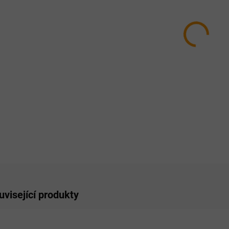
OBJEM
MŮŽEM
MOŽNO
−
ZE
uvisející produkty
AKCE