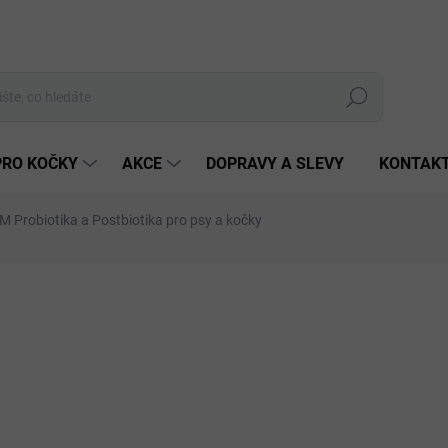
Hledat
PRO KOČKY
AKCE
DOPRAVY A SLEVY
KONTAK
M Probiotika a Postbiotika pro psy a kočky
11 hodnocení
Podrobnosti hodnocení
ZNAČKA:
PRECISION MICR
PORUČUJEME
od
ZDARMA
Měrná
cena:
ZVOL