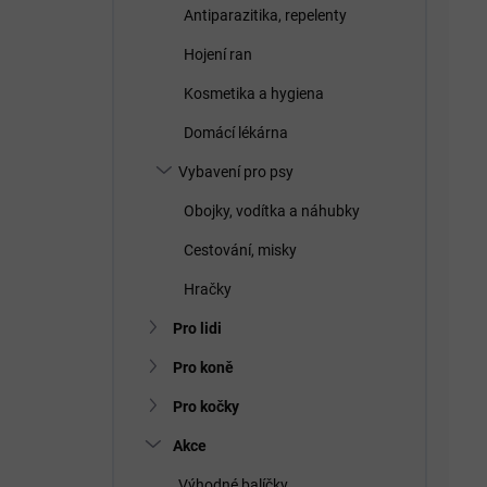
Antiparazitika, repelenty
Hojení ran
Kosmetika a hygiena
Domácí lékárna
Vybavení pro psy
Obojky, vodítka a náhubky
Cestování, misky
Hračky
Pro lidi
Pro koně
Pro kočky
Akce
Výhodné balíčky