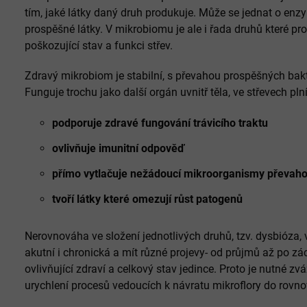
tím, jaké látky daný druh produkuje. Může se jednat o enzym
prospěšné látky. V mikrobiomu je ale i řada druhů které pro
poškozující stav a funkci střev.
Zdravý mikrobiom je stabilní, s převahou prospěšných bak
Funguje trochu jako další orgán uvnitř těla, ve střevech pl
podporuje zdravé fungování trávicího traktu
ovlivňuje imunitní odpověď
přímo vytlačuje nežádoucí mikroorganismy převaho
tvoří látky které omezují růst patogenů
Nerovnováha ve složení jednotlivých druhů, tzv. dysbióza,
akutní i chronická a mít různé projevy- od průjmů až po zác
ovlivňující zdraví a celkový stav jedince. Proto je nutné z
urychlení procesů vedoucích k návratu mikroflory do rovno