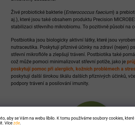
Živé probiotické bakterie (
Enterococcus faecium
) a prebiot
aj.), které jsou také obsahem produktu Precision MICROBE
stabilizaci střevního mikrobiomu. To pozitivně působí na c
Post
b
iot
ika
js
ou
bi
olog
icky
a
kt
iv
n
í
l
á
t
ky
,
k
ter
é
js
ou
v
y
ro
be
nut
race
ut
ika
.
Pos
ky
t
uj
í
p
ř
í
zn
iv
é
ú
č
inky
na
z
d
rav
í (nejen)
p
st
ř
ev
n
í
m
ik
ro
fl
ó
ř
e
a
z
le
p
š
uj
í
tr
á
ven
í
.
Post
b
iot
ika
t
ak
é
p
om
á
co
ž
m
ů
ž
e
p
om
oci
minimal
iz
ov
at
st
ř
ev
n
í
pot
í
ž
e
,
j
ako
je
průj
poskytují pomoc při alergiích, kožních problémech a stre
pos
ky
t
uj
í
další š
iro
k
ou
š
k
á
lu
d
al
š
í
ch
p
ř
í
zn
iv
ý
ch
ú
č
ink
ů
,
v
č
e
pod
p
ory
tr
á
ven
í
a
pos
il
ov
án
í
im
unity
.
to, aby se Vám na webu líbilo. K tomu používáme soubory cookies, které 
t. Více
zde
.