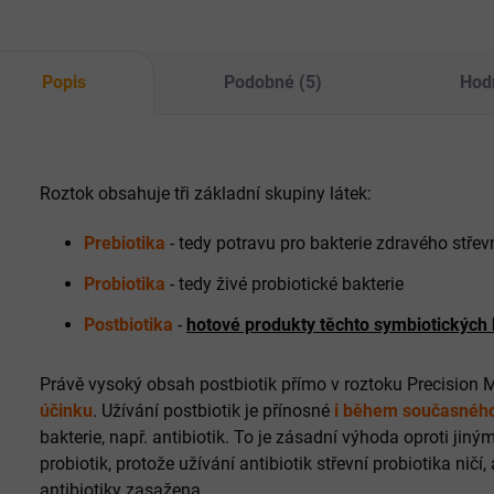
nej
3.
Popis
Podobné (5)
Hod
Roztok obsahuje tři základní skupiny látek:
Prebiotika
- tedy potravu pro bakterie zdravého stř
Probiotika
- tedy živé probiotické bakterie
Postbiotika
-
hotové produkty těchto symbiotických b
Právě vysoký obsah postbiotik přímo v roztoku Precision
účinku
. Užívání postbiotik je přínosné
i během současného
bakterie, např. antibiotik. To je zásadní výhoda oproti 
probiotik, protože užívání antibiotik střevní probiotika ničí,
antibiotiky zasažena.