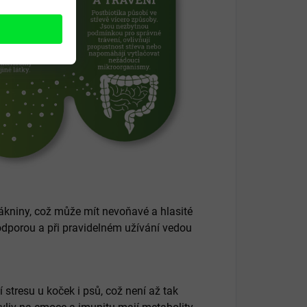
ákniny, což může mít nevoňavé a hlasité
odporou a při pravidelném užívání vedou
stresu u koček i psů, což není až tak