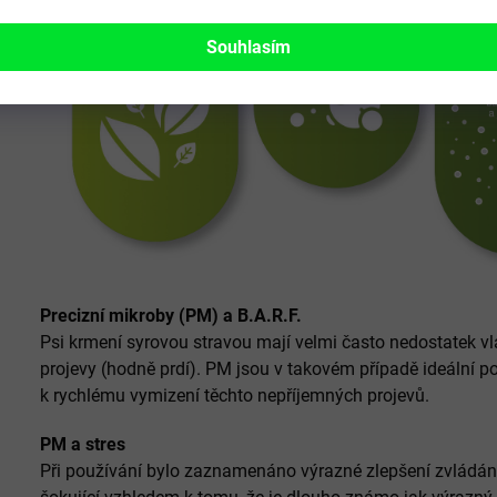
Souhlasím
Precizní mikroby (PM) a B.A.R.F.
Psi krmení syrovou stravou mají velmi často nedostatek vl
projevy (hodně prdí). PM jsou v takovém případě ideální p
k rychlému vymizení těchto nepříjemných projevů.
PM a stres
Při používání bylo zaznamenáno výrazné zlepšení zvládání 