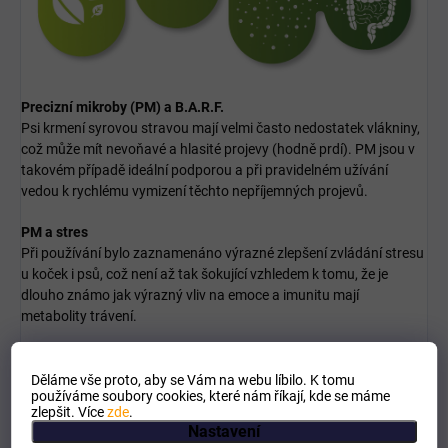
Precizní mikroby (PM) a B.A.R.F.
Psi krmení syrovou stravou mají velmi často nedostatek vlákniny,
což může mít nevoňavé a hlasité projevy (hodně prdí). PM jsou v
takovém případě ideální podporou a při pravidelném užívání
vedou k rychlému vymizení těchto nepříjemných projevů.
PM a stres
Při používání bylo zaznamenáno výrazné zlepšení zvládání stresu
u koček i psů, což není až tak šokující vzhledem k tomu, že je
dlouho známo jak výrazný vliv na emoce a imunitu mají
metabolity trávení.
Střevní mikrobiom
Děláme vše proto, aby se Vám na webu líbilo. K tomu
používáme soubory cookies, které nám říkají, kde se máme
zlepšit. Více
zde
.
Nastavení