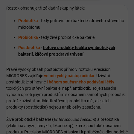
Roztok obsahuje tři základní skupiny látek:
Prebiotika
- tedy potravu pro bakterie zdravého střevního
mikrobiomu
Probiotika
- tedy živé probiotické bakterie
Postbiotika
-
hotové produkty těchto symbiotických
bakterií, klíčové pro zdravé trávení
Právě vysoký obsah postbiotik přímo v roztoku Precision
MICROBES zajišťuje
velmi rychlý nástup účinku
. Užívání
postbiotik je přínosné
i během současného podávání léčiv
toxických pro střevní bakterie, např. antibiotik. To je zásadní
výhoda oproti jiným produktům s obsahem samotných probiotik,
protože užívání antibiotik střevní probiotika ničí, ale jejich
produkty (postbiotika) nejsou antibiotiky zasažena.
Živé probiotické bakterie (
Enterococcus faecium
) a prebiotika
(vláknina anýzu, fenyklu, lékořice aj.), které jsou také obsahem
produktu Precision MICROBES přispívají k průběžné a dlouhodobé