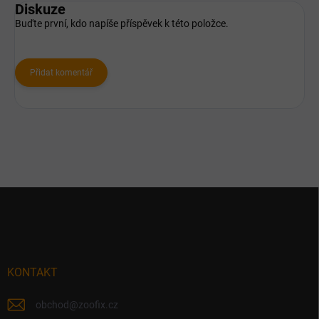
Diskuze
Buďte první, kdo napíše příspěvek k této položce.
Přidat komentář
Z
á
p
a
t
í
KONTAKT
obchod
@
zoofix.cz