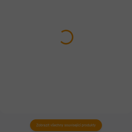
SKLADEM
SKLADEM
SYPET Pivovarské
Dromy Krill pure prášek
kvasnice 1200g
164 Kč
od
249 Kč
Detail
Do košíku
Krillový olej v sypké formě. 10 g
Přírodní zdroj vitamínu B.
prášku obsahuje 2,5 ml krillového
Kvasnice mají velmi pozitivní vliv
oleje. Super antioxidant a
na kůži a kvalitu srsti.
nejúčinnější Omega-3.
Zobrazit všechny související produkty