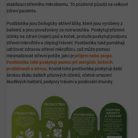
stabilizaci střevního mikrobiomu. To pozitivně působí na celkové
zdraví pacienta.
Post
b
iot
ika
js
ou
bi
olog
icky
a
kt
iv
n
í
l
á
t
ky
,
k
ter
é
js
ou
v
y
ro
ben
y
z
b
ak
ter
i
í
,
a
js
ou
p
ova
ž
ov
á
ny
z
a
nut
race
ut
ika
.
Pos
ky
t
uj
í
p
ř
í
zn
iv
é
ú
č
inky
na
z
d
rav
í (nejen)
ps
ů a koček
,
proto
ž
e
pos
ky
t
uj
í
pod
por
u
st
ř
ev
n
í
m
ik
ro
fl
ó
ř
e
a
z
le
p
š
uj
í
tr
á
ven
í
.
Post
b
iot
ika
t
ak
é
p
om
á
h
aj
í
u
dr
ž
ov
at
z
d
rav
ou
st
ř
ev
n
í
m
ik
ro
fl
ó
ru
,
co
ž
m
ů
ž
e
p
om
oci
minimal
iz
ov
at
st
ř
ev
n
í
pot
í
ž
e
,
j
ako
je
průjem nebo zácpa.
Postbiotika také poskytují pomoc při alergiích, kožních
problémech a stresu
.
K
rom
ě
to
ho
post
b
iot
ika
pos
ky
t
uj
í
další
š
iro
k
ou
š
k
á
lu
d
al
š
í
ch
p
ř
í
zn
iv
ý
ch
ú
č
ink
ů
,
v
č
et
n
ě
o
me
zen
í
š
k
od
liv
ý
ch
b
ak
ter
i
í
,
pod
p
ory
tr
á
ven
í
a
pos
il
ov
án
í
im
unity
.