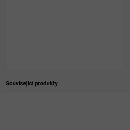
OBJEM
MŮŽEME DORUČIT DO:
ZVOLTE VARIANTU
MOŽNOSTI DORUČENÍ
−
+
Přidat do košíku
ZEPTAT SE
HLÍDAT
Související produkty
AKCE
VÝRAZNÁ SLEVA!