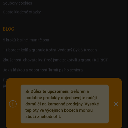
Soubory cookies
Často kladené otázky
BLOG
5 kroků k silné imunitě psa
11 border kolií a granule Kořist Vydatný Býk & Krocan
Zkušenosti chovatelky: Proč jsme zakotvili u granulí KOŘIST
Jak s láskou a odborností krmit psího seniora
Precision MICROBES – Koktejl tělu prospěšných živých bakterií,
probiotik a postbiotik.
⚠️ Důležité upozornění:
Geloren a
podobné produkty objednávejte raději
domů či na kamenné prodejny. Vysoké
teploty ve výdejních boxech mohou
Copyright 2026
Zoofix.cz
. Všechna práva vyhrazena.
Upravit nastavení
zboží znehodnotit.
cookies
Vytvořil Shoptet