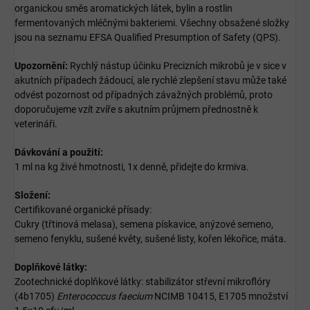
organickou směs aromatických látek, bylin a rostlin
fermentovaných mléčnými bakteriemi. Všechny obsažené složky
jsou na seznamu EFSA Qualified Presumption of Safety (QPS).
Upozornění:
Rychlý nástup účinku Precizních mikrobů je v sice v
akutních případech žádoucí, ale rychlé zlepšení stavu může také
odvést pozornost od případných závažných problémů, proto
doporučujeme vzít zvíře s akutním průjmem přednostně k
veterináři.
Dávkování a použití:
1 ml na kg živé hmotnosti, 1x denně, přidejte do krmiva.
Složení:
Certifikované organické přísady:
Cukry (třtinová melasa), semena pískavice, anýzové semeno,
semeno fenyklu, sušené květy, sušené listy, kořen lékořice, máta.
Doplňkové látky:
Zootechnické doplňkové látky: stabilizátor střevní mikroflóry
(4b1705)
Enterococcus faecium
NCIMB 10415, E1705 množství