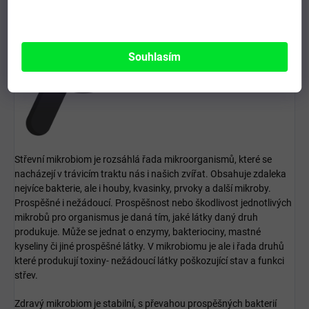
Souhlasím
Střevní mikrobiom je rozsáhlá řada mikroorganismů, které se
nacházejí v trávicím traktu nás i našich zvířat. Obsahuje zdaleka
nejvíce bakterie, ale i houby, kvasinky, prvoky a další mikroby.
Prospěšné i nežádoucí. Prospěšnost nebo škodlivost jednotlivých
mikrobů pro organismus je daná tím, jaké látky daný druh
produkuje. Může se jednat o enzymy, bakteriociny, mastné
kyseliny či jiné prospěšné látky. V mikrobiomu je ale i řada druhů
které produkují toxiny- nežádoucí látky poškozující stav a funkci
střev.
Zdravý mikrobiom je stabilní, s převahou prospěšných bakterií