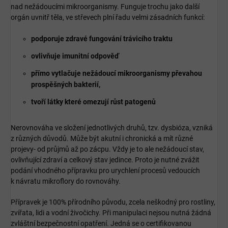
nad nežádoucími mikroorganismy. Funguje trochu jako další
orgán uvnitř těla, ve střevech plní řadu velmi zásadních funkcí:
podporuje zdravé fungování trávicího traktu
ovlivňuje imunitní odpověď
přímo vytlačuje nežádoucí mikroorganismy převahou
prospěšných bakterií,
tvoří látky které omezují růst patogenů
Nerovnováha ve složení jednotlivých druhů, tzv. dysbióza, vzniká
z různých důvodů. Může být akutní i chronická a mít různé
projevy- od průjmů až po zácpu. Vždy je to ale nežádoucí stav,
ovlivňující zdraví a celkový stav jedince. Proto je nutné zvážit
podání vhodného přípravku pro urychlení procesů vedoucích
k návratu mikroflory do rovnováhy.
Přípravek je 100% přírodního původu, zcela neškodný pro rostliny,
zvířata, lidi a vodní živočichy. Při manipulaci nejsou nutná žádná
zvláštní bezpečnostní opatření. Jedná se o certifikovanou