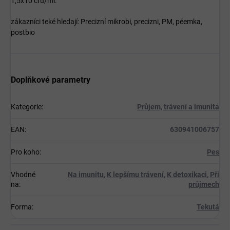
1,5x10 cfu/ml.
zákazníci teké hledají: Precizní mikrobi, precizni, PM, péemka,
postbio
Doplňkové parametry
Kategorie
:
Průjem, trávení a imunita
EAN
:
630941006757
Pro koho
:
Pes
Vhodné
Na imunitu
,
K lepšímu trávení
,
K detoxikaci
,
Při
na
:
průjmech
Forma
:
Tekutá