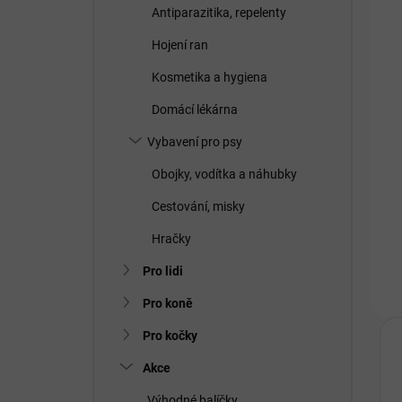
Antiparazitika, repelenty
Hojení ran
Kosmetika a hygiena
Domácí lékárna
Vybavení pro psy
Obojky, vodítka a náhubky
Cestování, misky
Hračky
Pro lidi
Pro koně
Pro kočky
Akce
Výhodné balíčky