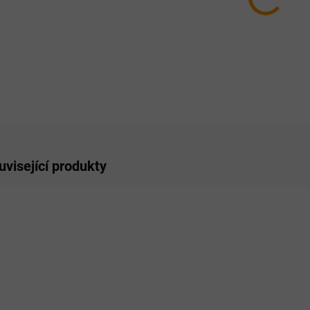
−
ZE
uvisející produkty
AKCE
AKCE
VÝRAZNÁ SLEVA!
VÝRAZ
SKLADEM
SKLADEM