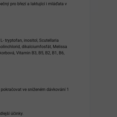
čný pro březí a laktující i mláďata v
- tryptofan, inositol, Scutellaria
cholinchlorid, dikalciumfosfát, Melissa
korbová, Vitamin B3, B5, B2, B1, B6,
té pokračovat ve sníženém dávkování 1
ejší účinky.