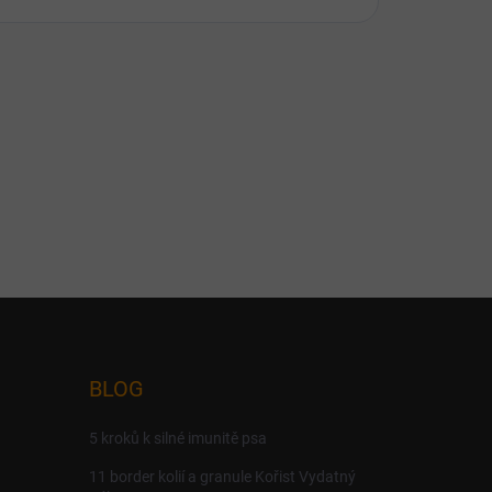
BLOG
5 kroků k silné imunitě psa
11 border kolií a granule Kořist Vydatný