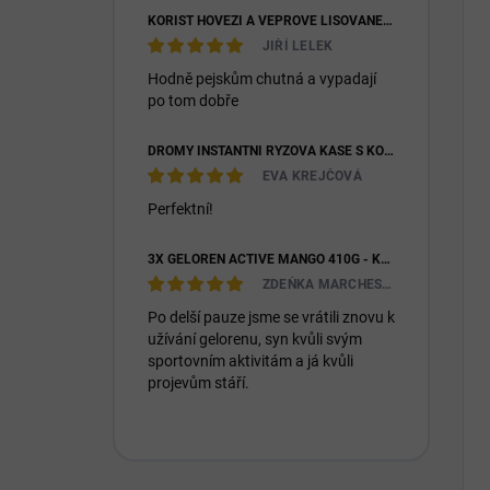
KOŘIST HOVĚZÍ A VEPŘOVÉ LISOVANÉ 28/16
JIŘÍ LELEK
Hodně pejskům chutná a vypadají
po tom dobře
DROMY INSTANTNÍ RÝŽOVÁ KAŠE S KOZÍM MLÉKEM & PREBIOTIKY 1200G
EVA KREJČOVÁ
Perfektní!
3X GELOREN ACTIVE MANGO 410G - KLOUBNÍ VÝŽIVA PRO LIDI (3X 90KS)
ZDEŇKA MARCHESIOVÁ
Po delší pauze jsme se vrátili znovu k
užívání gelorenu, syn kvůli svým
sportovním aktivitám a já kvůli
projevům stáří.