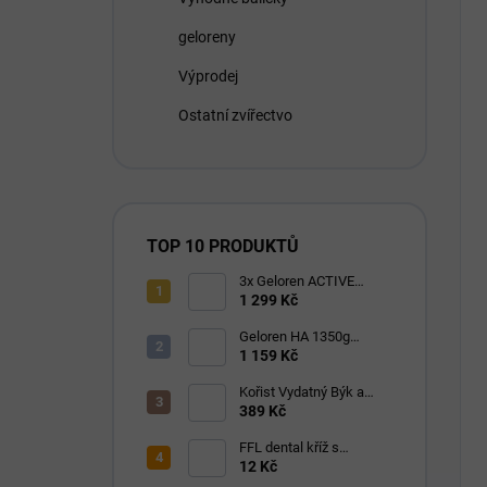
geloreny
Výprodej
Ostatní zvířectvo
TOP 10 PRODUKTŮ
3x Geloren ACTIVE
pomeranč 400g (3x90
1 299 Kč
tbl)
Geloren HA 1350g
(180ks) višňový
1 159 Kč
Kořist Vydatný Býk a
Krocan pro aktivní psy
389 Kč
32/18
FFL dental kříž s
eukalyptem 1 ks
12 Kč