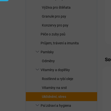
í
p
Výživa pro štěňata
a
n
Granule pro psy
e
Konzervy pro psy
l
Péče o zuby psů
Průjem, trávení a imunita
Pamlsky
So
Odměny
Vitamíny a doplňky
Rostlinné a rybí oleje
Vitamíny na srst
Uklidnění, stres
Psí zdraví a hygiena