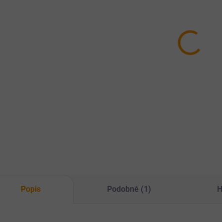
Topvet
To
Dromy
Humátové
Hu
Hepacell 60 tbl.
tablety pro psy
tab
389 Kč
- Protectin
- D
249 Kč
24
90tbl
Do košíku
Do košíku
Pro zdravá játra a
Veterinární přípravek
Vet
lepší detox
pro psy k řešení
pro 
organismu.
průjmů a posílení
prů
přirozeného
zažívání.
Popis
Podobné (1)
H