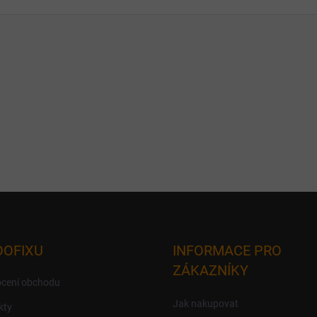
OOFIXU
INFORMACE PRO
ZÁKAZNÍKY
cení obchodu
Jak nakupovat
kty