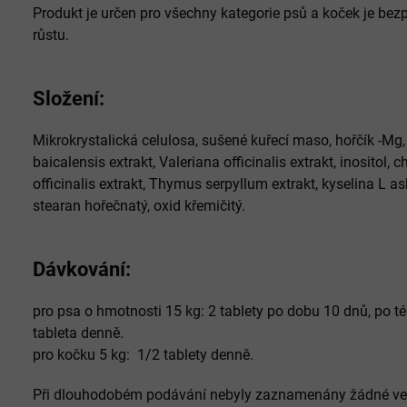
Produkt je určen pro všechny kategorie psů a koček je bezpe
růstu.
Složení:
Mikrokrystalická celulosa, sušené kuřecí maso, hořčík -Mg, L
baicalensis extrakt, Valeriana officinalis extrakt, inositol, 
officinalis extrakt, Thymus serpyllum extrakt, kyselina L as
stearan hořečnatý, oxid křemičitý.
Dávkování:
pro psa o hmotnosti 15 kg: 2 tablety po dobu 10 dnů, po 
tableta denně.
pro kočku 5 kg: 1/2 tablety denně.
Při dlouhodobém podávání nebyly zaznamenány žádné vedl