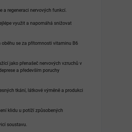
e a regeneraci nervových funkcí.
nejlépe využit a napomáhá snižovat
m oběhu se za přítomnosti vitaminu B6
loužící jako přenašeč nervových vzruchů v
deprese a především poruchy
lesných tkání, látkové výměně a produkci
ení klidu u potíží způsobených
vicí soustavu.