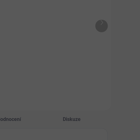
pvet
Dromy Gastro
mátové
probiotika 250
lety pro psy
g
Další
etoxin 90tbl
9 Kč
produkt
328 Kč
Do košíku
Do košíku
erinární přípravek
Bylinný doplněk s
psy k řešení
obsahem
jmů a intoxikací.
probiotických kultur,
vitamínů, vlákniny,
huminových látek a
prebiotik.
odnocení
Diskuze