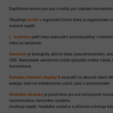
Doplňkové krmivo pro psy a kočky pro zlepšení koncentrac
Obsahuje
hořčík
v organické formě, který je organismem 
svalové napětí.
L- tryptofan
patří mezi esenciální aminokyseliny, v krevní
mění na serotonin.
Serotonin
je biologicky aktivní látka (neurotransmiter), s
CNS. Nedostatek serotoninu může způsobit změny nálad, 
koncentrace.
Komplex vitaminů skupiny B
se podílí na obnově všech tě
energie, také na metabolismu cukrů, tuků a aminokyselin.
Meduňka lékařská
je používána pro své schopnosti navoz
nerovnováhou nervového systému.
Uvolňuje napětí hladkého svalstva a příznivě ovlivňuje trá