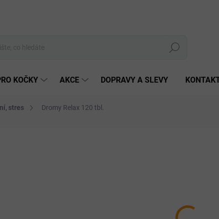
Hledat
PRO KOČKY
AKCE
DOPRAVY A SLEVY
KONTAK
í, stres
Dromy Relax 120 tbl.
Neohodnoceno
Podrobnosti hodnocení
ZNAČKA:
DROMY
464
Měrná
SKLA
cena:
MŮŽEM
DO:
11.8.
MOŽNO