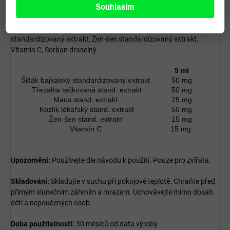
Souhlasím
Složení:
Invertní fruktózový sirup, Šišák bajkalský
standardizovaný extrakt, Třezalka tečkovaná standardizovaný
extrakt, Maca standardizovaný extrakt, Kozlík lékařský
standardizovaný extrakt, Žen-šen standardizovaný extrakt,
Vitamín C, Sorban draselný
5 ml
Šišák bajkalský standardizovaný extrakt
50 mg
Třezalka tečkovaná stand. extrakt
50 mg
Maca stand. extrakt
25 mg
Kozlík lékařský stand. extrakt
50 mg
Žen-šen stand. extrakt
15 mg
Vitamín C
15 mg
Upozornění:
Používejte dle návodu k použití. Pouze pro zvířata.
Skladování:
Skladujte v suchu při pokojové teplotě. Chraňte před
přímým slunečním zářením a mrazem. Uchovávejte mimo dosah
dětí a nepoučených osob.
Doba použitelnosti:
30 měsíců od data výroby