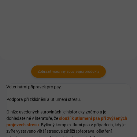
organismu.
Doplňkové krmivo pro podporu
trávení a vstřebávání živin, při
průjmových stavech, pro
detoxikaci organismu, atd.
Zobrazit všechny související produkty
Veterinární přípravek pro psy.
Podpora při zklidnění a utlumení stresu.
O níže uvedených surovinách je historicky známo a je
dohledatelné v literatuře, že
slouží k utlumení psa při zvýšených
projevech stresu
. Bylinný komplex tlumí psa v případech, kdy je
zvíře vystaveno větší stresové zátěži (přeprava, ošetření,