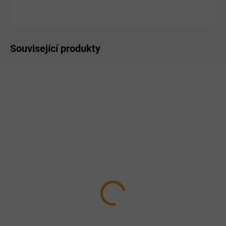
ZEPTAT SE
HLÍDAT
Související produkty
SKLADEM
SKLADEM
Dromy Křemelina 400g +
Dromy Hepacell 60 tbl.
20 % ZDARMA
389 Kč
358 Kč
Do košíku
Do košíku
Pro zdravá játra a lepší detox