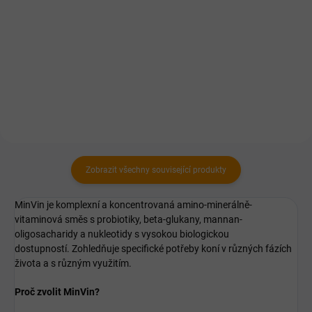
kombinující glukosamin a
chondrioitin sulfát, MSM a
značkové kolageny Collyss a
Cartidyss.
Zobrazit všechny související produkty
MinVin je komplexní a koncentrovaná amino-minerálně-
vitaminová směs s probiotiky, beta-glukany, mannan-
oligosacharidy a nukleotidy s vysokou biologickou
dostupností. Zohledňuje specifické potřeby koní v různých fázích
života a s různým využitím.
Proč zvolit MinVin?