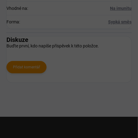
Vhodné na
:
Na imunitu
Forma
:
Sypká směs
Diskuze
Buďte první, kdo napíše příspěvek k této položce.
Přidat komentář
Z
á
p