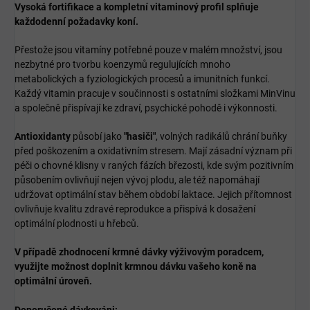
Vysoká fortifikace a kompletní vitaminový profil splňuje
každodenní požadavky koní.
Přestože jsou vitamíny potřebné pouze v malém množství, jsou
nezbytné pro tvorbu koenzymů regulujících mnoho
metabolických
a fyziologických procesů a imunitních funkcí.
Každý vitamin pracuje v součinnosti s ostatními složkami MinVinu
a společně přispívají ke zdraví, psychické pohodě i výkonnosti.
Antioxidanty
působí jako
"hasiči"
, volných radikálů chrání buňky
před poškozením a oxidativním stresem. Mají zásadní význam při
péči o chovné klisny v raných fázích březosti, kde svým pozitivním
působením ovlivňují nejen vývoj plodu, ale též napomáhají
udržovat optimální stav během období laktace. Jejich přítomnost
ovlivňuje kvalitu zdravé reprodukce a přispívá k dosažení
optimální plodnosti u hřebců.
V případě zhodnocení krmné dávky výživovým poradcem,
využijte možnost doplnit krmnou dávku vašeho koně na
optimální úroveň.
Doporučené dávkováni: