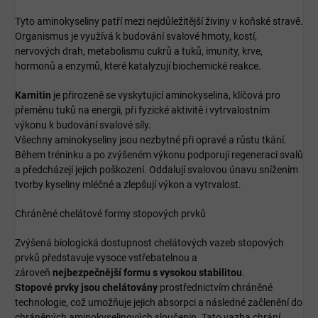
Tyto aminokyseliny patří mezi nejdůležitější živiny v koňské stravě.
Organismus je využívá k budování svalové hmoty, kostí,
nervových drah, metabolismu cukrů a tuků, imunity, krve,
hormonů a enzymů, které katalyzují biochemické reakce.
Karnitin
je přirozeně se vyskytující aminokyselina, klíčová pro
přeměnu tuků na energii, při fyzické aktivitě i vytrvalostním
výkonu k budování svalové síly.
Všechny aminokyseliny jsou nezbytné při opravě a růstu tkání.
Během tréninku a po zvýšeném výkonu podporují regeneraci svalů
a předcházejí jejich poškození. Oddalují svalovou únavu snížením
tvorby kyseliny mléčné
a zlepšují výkon a vytrvalost.
Chráněné chelátové formy stopových prvků
Zvýšená biologická dostupnost
chelátových vazeb stopových
prvků představuje vysoce vstřebatelnou a
zároveň
nejbezpečnější formu s vysokou stabilitou
.
Stopové prvky jsou chelátovány
prostřednictvím chráněné
technologie, což umožňuje jejich absorpci a následné začlenění do
chráněných aminokyselinových sloučenin. Tato vazba chrání