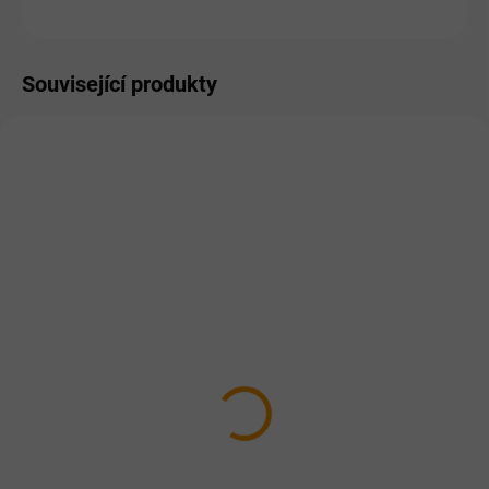
ZEPTAT SE
HLÍDAT
Související produkty
SKLADEM
NA DOTAZ
Dromy MSM + vitamin C
Alavis Triple Blend Extra
1 038 Kč
od
silný pro koně 700g
1 099 Kč
Detail
Detail
Silný antioxidant. Pomáhá při
eliminaci zánětlivých stavů.
Kloubní výživa pro koně