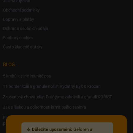
Jak nakupovat
Obchodní podmínky
Dopravy a platby
Ochrana osobních údajů
Soubory cookies
Často kladené otázky
BLOG
5 kroků k silné imunitě psa
11 border kolií a granule Kořist Vydatný Býk & Krocan
Zkušenosti chovatelky: Proč jsme zakotvili u granulí KOŘIST
Jak s láskou a odborností krmit psího seniora
Precision MICROBES – Koktejl tělu prospěšných živých bakterií,
probiotik a postbiotik.
⚠️ Důležité upozornění:
Geloren a