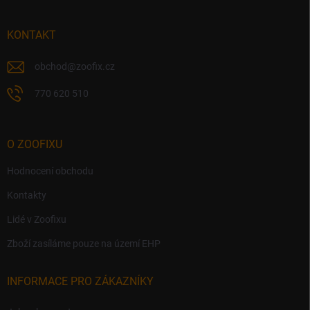
a
t
í
KONTAKT
obchod
@
zoofix.cz
770 620 510
O ZOOFIXU
Hodnocení obchodu
Kontakty
Lidé v Zoofixu
Zboží zasíláme pouze na území EHP
INFORMACE PRO ZÁKAZNÍKY