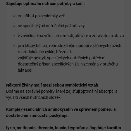
Zajišťuje optimální nutriční potřeby u koní:
od hříbat po seniorský věk
se specifickými nutričními požadavky
v závislosti na věku, hmotnosti, aktivitě a zdravotním stavu
pro klisny během reprodukčního období v klíčových fázích
reprodukčního cyklu, březosti,
zajišťuje pokrytí specifických nutričních potřeb a
dostatečný přísun specifických živin
zejména v průběhu
laktace
Některé živiny mají mezi sebou symbiotický vztah
.
Dbáme na správné poměry, které zajišťují optimální absorpci a
využití všech nutričních složek.
Komplex esenciálních aminokyselin ve správném poměru a
dostatečném množství poskytuje:
lyzin, methionin, threonin, leucin, tryptofan a doplňuje karnitin.