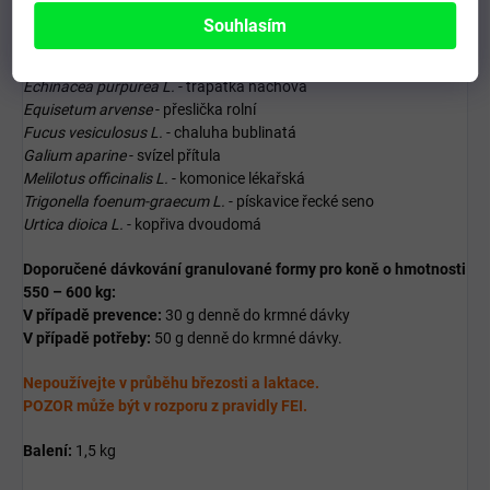
Calluna vulgaris L.
- vřes obecný
Souhlasím
Cimicifuga racemosa L.
- ploštičník hroznatý
Crataegus laevigata
- hloh květ a list
Echinacea purpurea L.
- třapatka nachová
Equisetum arvense
- přeslička rolní
Fucus vesiculosus L.
- chaluha bublinatá
Galium aparine
- svízel přítula
Melilotus officinalis L.
- komonice lékařská
Trigonella foenum-graecum L.
- pískavice řecké seno
Urtica dioica L.
- kopřiva dvoudomá
Doporučené dávkování granulované formy pro koně o hmotnosti
550 – 600 kg:
V případě prevence:
30 g denně do krmné dávky
V případě potřeby:
50 g denně do krmné dávky.
Nepoužívejte v průběhu březosti a laktace.
POZOR může být v rozporu z pravidly FEI.
Balení:
1,5 kg