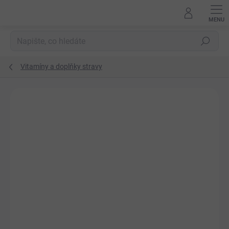
Přejít
na
obsah
Hledat
Vitamíny a doplňky stravy
Podrobnosti hodnocení
Neohodnoceno
ZNAČKA:
DROMY