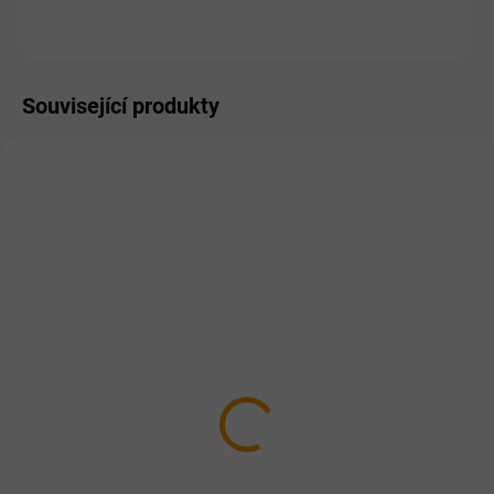
ZEPTAT SE
HLÍDAT
Související produkty
AKCE
TIP
ZDARMA
SKLADEM
NA DOTAZ
Jablečný Geloren HA
Dromy DEVIL´s Flex
1350g
liquid 1000 ml
1 159 Kč
824 Kč
Do košíku
Detail