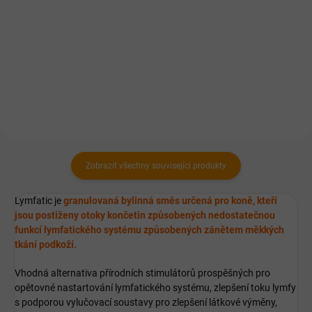
Geloren HA je veterinární
Rostlinné extrakty pro zmírnění
přípravek s kyselinou
zánětlivých onemocnění kloubů a
hyaluronovou, který je určený pro
tlumení artritických bolestí.
péči o klouby, vazy a šlachy u
koní.
Zobrazit všechny související produkty
Lymfatic je
granulovaná bylinná směs určená pro koně, kteří
jsou postiženy otoky končetin způsobených nedostatečnou
funkcí lymfatického systému způsobených zánětem měkkých
tkání podkoží.
Vhodná alternativa přírodních stimulátorů prospěšných pro
opětovné nastartování lymfatického systému, zlepšení toku lymfy
s podporou vylučovací soustavy pro zlepšení látkové výměny,