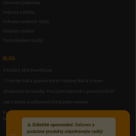
Obchodní podmínky
Dopravy a platby
Ochrana osobních údajů
Soubory cookies
Často kladené otázky
BLOG
5 kroků k silné imunitě psa
11 border kolií a granule Kořist Vydatný Býk & Krocan
Zkušenosti chovatelky: Proč jsme zakotvili u granulí KOŘIST
Jak s láskou a odborností krmit psího seniora
Precision MICROBES – Koktejl tělu prospěšných živých bakterií,
probiotik a postbiotik.
⚠️ Důležité upozornění:
Geloren a
podobné produkty objednávejte raději