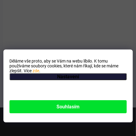
SKLADEM
Horse Master Bandáž samolepicí FlexOn 5cm x
4,5m
49 Kč
Detail
Adhezivní a samodržicí fixační bandáž.
Děláme vše proto, aby se Vám na webu líbilo. K tomu
používáme soubory cookies, které nám říkají, kde se máme
zlepšit. Více
zde
.
Nastavení
1
položek celkem
O
v
l
á
d
Souhlasím
Z
a
á
c
p
í
p
a
r