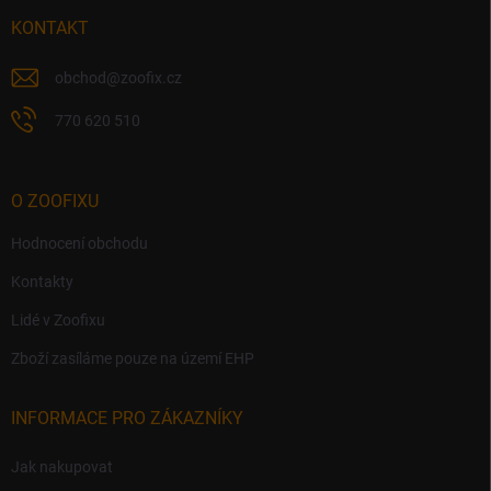
t
v
í
KONTAKT
k
y
v
obchod
@
zoofix.cz
ý
p
770 620 510
i
s
u
O ZOOFIXU
Hodnocení obchodu
Kontakty
Lidé v Zoofixu
Zboží zasíláme pouze na území EHP
INFORMACE PRO ZÁKAZNÍKY
Jak nakupovat