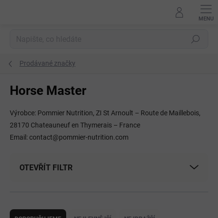
Přejít
na
obsah
Hledat
Prodávané značky
Horse Master
Výrobce: Pommier Nutrition, ZI St Arnoult – Route de Maillebois,
28170 Chateauneuf en Thymerais – France
Email: contact@pommier-nutrition.com
OTEVŘÍT FILTR
Ř
a