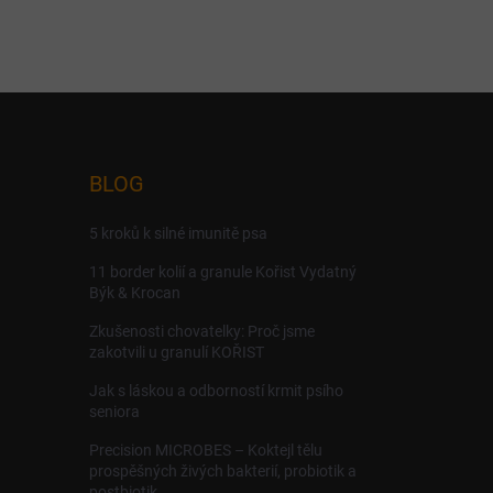
BLOG
5 kroků k silné imunitě psa
11 border kolií a granule Kořist Vydatný
Býk & Krocan
Zkušenosti chovatelky: Proč jsme
zakotvili u granulí KOŘIST
Jak s láskou a odborností krmit psího
seniora
Precision MICROBES – Koktejl tělu
prospěšných živých bakterií, probiotik a
postbiotik.