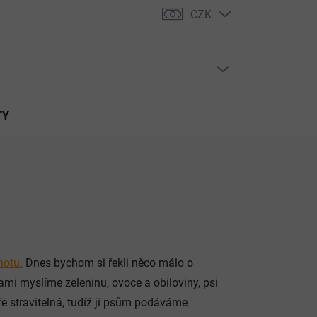
CZK
PRÁZDNÝ KOŠÍK
NÁKUPNÍ
KOŠÍK
TY
notu.
Dnes bychom si řekli něco málo o
hami myslíme zeleninu, ovoce a obiloviny, psi
e stravitelná, tudíž jí psům podáváme