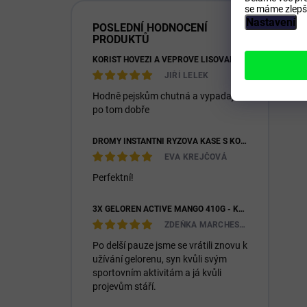
se máme zlepši
Nastavení
POSLEDNÍ HODNOCENÍ
PRODUKTŮ
KOŘIST HOVĚZÍ A VEPŘOVÉ LISOVANÉ 28/16
JIŘÍ LELEK
Hodně pejskům chutná a vypadají
po tom dobře
DROMY INSTANTNÍ RÝŽOVÁ KAŠE S KOZÍM MLÉKEM & PREBIOTIKY 1200G
EVA KREJČOVÁ
Perfektní!
3X GELOREN ACTIVE MANGO 410G - KLOUBNÍ VÝŽIVA PRO LIDI (3X 90KS)
ZDEŇKA MARCHESIOVÁ
Po delší pauze jsme se vrátili znovu k
užívání gelorenu, syn kvůli svým
sportovním aktivitám a já kvůli
projevům stáří.