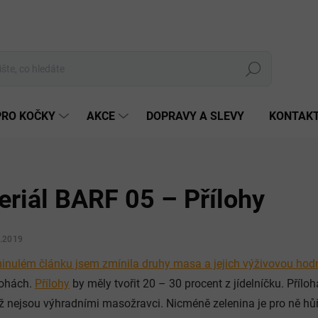
Hledat
PRO KOČKY
AKCE
DOPRAVY A SLEVY
KONTAK
eriál BARF 05 – Přílohy
3.2019
inulém článku jsem zmínila druhy masa a jejich výživovou hod
lohách.
Přílohy
by měly tvořit 20 – 30 procent z jídelníčku. Přílo
iž nejsou výhradními masožravci. Nicméně zelenina je pro ně hůř