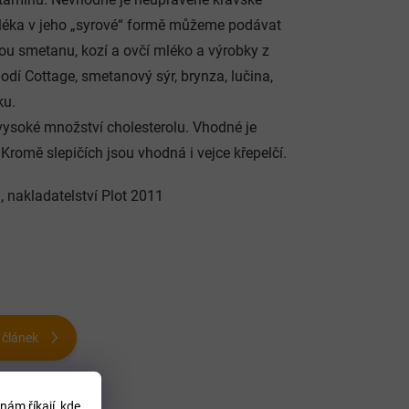
 mléka v jeho „syrové“ formě můžeme podávat
anou smetanu, kozí a ovčí mléko a výrobky z
dí Cottage, smetanový sýr, brynza, lučina,
ku.
 vysoké množství cholesterolu. Vhodné je
Kromě slepičích jsou vhodná i vejce křepelčí.
 nakladatelství Plot 2011
 článek
nám říkají, kde