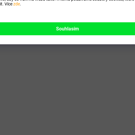
t. Více
zde
.
Souhlasím