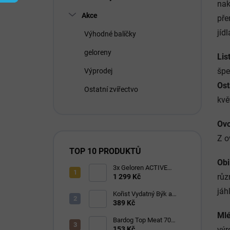
í
nak
p
Akce
pře
a
n
jíd
Výhodné balíčky
e
geloreny
l
Lis
špe
Výprodej
Ost
Ostatní zvířectvo
kvě
Ov
Z o
TOP 10 PRODUKTŮ
Obi
3x Geloren ACTIVE
růz
pomeranč 400g (3x90
1 299 Kč
tbl)
jáhl
Kořist Vydatný Býk a
Krocan pro aktivní psy
389 Kč
32/18
Mlé
Bardog Top Meat 70
granule lisované za
153 Kč
výr