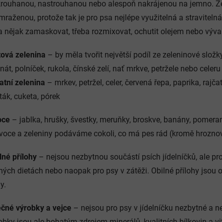
rouhanou, nastrouhanou nebo alespoň nakrájenou na jemno. Z
mraženou, protože tak je pro psa nejlépe využitelná a stravitelná
la nějak zamaskovat, třeba rozmixovat, ochutit olejem nebo výv
tová zelenina
– by měla tvořit největší podíl ze zeleninové složk
nát, polníček, rukola, čínské zelí, nať mrkve, petržele nebo celeru
atní zelenina
– mrkev, petržel, celer, červená řepa, paprika, rajča
ták, cuketa, pórek
oce
– jablka, hrušky, švestky, meruňky, broskve, banány, pomeranč
voce a zeleniny podáváme cokoli, co má pes rád (kromě hrozno
lné přílohy
– nejsou nezbytnou součástí psích jídelníčků, ale pro
ných dietách nebo naopak pro psy v zátěži. Obilné přílohy jsou 
y.
čné výrobky a vejce
– nejsou pro psy v jídelníčku nezbytné a ne
obky jsou ale bohatým zdrojem minerálů, kvalitních bílkovin a 