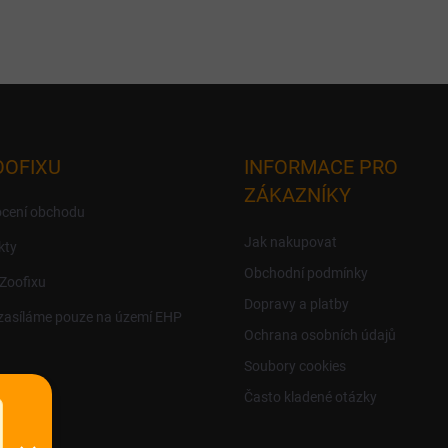
OOFIXU
INFORMACE PRO
ZÁKAZNÍKY
cení obchodu
Jak nakupovat
kty
Obchodní podmínky
 Zoofixu
Dopravy a platby
zasíláme pouze na území EHP
Ochrana osobních údajů
Soubory cookies
Často kladené otázky