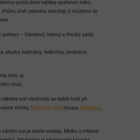
eleninu podáváme nejlépe spařenou nebo
. Psům, kteří zeleninu odmítají, ji můžeme do
arem.
y potravy – hlávkový, ledový a římský salát,
ta, okurky, kedlubny, ředkvičky, brokolice,
e, kiwi, aj.
vého vína).
 některé své vlastnosti se dobře hodí při
ovesné vločky,
těstoviny
,
rýže
, kroupy,
pohanka
,
 všichni psi je dobře snášejí. Mléko a mléčné
vitamínů. Nevhodné je neupravené kravské