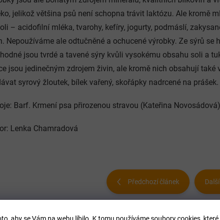
ko, jelikož většina psů není schopna trávit laktózu. Ale kromě
oli – acidofilní mléka, tvarohy, kefíry, jogurty, podmáslí, zakys
h. Nepoužíváme ale odtučněné a ochucené výrobky. Ze sýrů se ho
hodné jsou tvrdé a tavené sýry kvůli vysokému obsahu soli a tu
ce jsou jedinečným zdrojem živin, ale kromě nich obsahují také
ávat syrový žloutek, bílek vařený, skořápky nadrcené na prášek. 
oje: Barf. Krmení psa přirozenou stravou (Kateřina Novosádová),
or: Lenka Chamradová
Předchozí článek
Další
to, aby se Vám na webu líbilo. K tomu používáme soubory cookies, které 