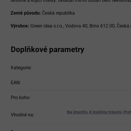
těhotné a kojící matky. Ukládat mimo dosah dětí! Nenahra
Země původu:
Česká republika
Výrobce:
Green idea s.r.o., Vodova 40, Brno 612 00, Česká 
Doplňkové parametry
Kategorie
:
EAN
:
Pro koho
:
Na imunitu
,
K lepšímu trávení
,
Prot
Vhodné na
: