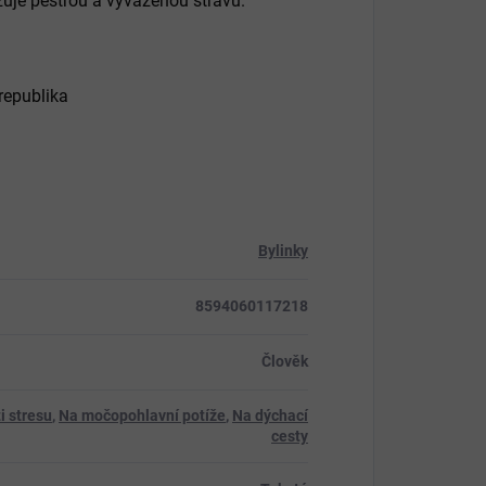
zuje pestrou a vyváženou stravu.
republika
Bylinky
8594060117218
Člověk
i stresu
,
Na močopohlavní potíže
,
Na dýchací
cesty