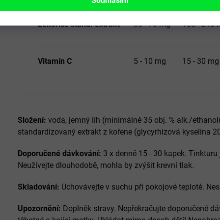
Souhlasím
Lékořice stand. extrakt
35 - 70 mg
105 - 210
Vitamín C
5 - 10 mg
15 - 30 mg
Složení:
voda, jemný líh (minimálně 35 obj. % alk./ethanolu
standardizovaný extrakt z kořene (glycyrhizová kyselina 20
Doporučené dávkování:
3 x denně 15 - 30 kapek. Tinkturu
Neužívejte dlouhodobě, mohla by zvýšit krevní tlak.
Skladování:
Uchovávejte v suchu při pokojové teplotě. Ne
Upozornění:
Doplněk stravy. Nepřekračujte doporučené dávk