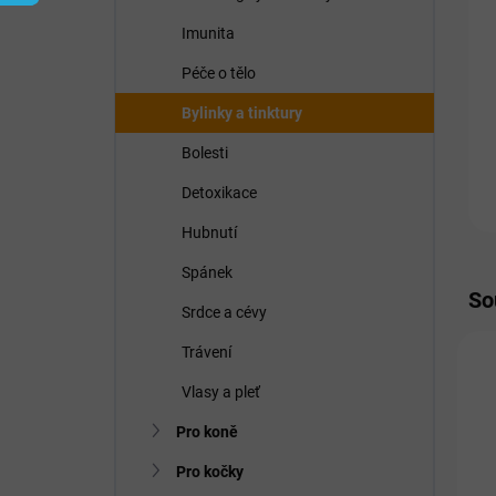
í
p
Imunita
a
n
Péče o tělo
e
Bylinky a tinktury
l
Bolesti
Detoxikace
Hubnutí
Spánek
So
Srdce a cévy
Trávení
P
Vlasy a pleť
Pro koně
Pro kočky