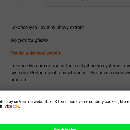
Lékořice lysá - bylinný lihový extrakt
Glycyrrhiza glabra
Trávicí a dýchací systém
Lékořice lysá pro normální funkce dýchacího systému, tr
systému. Podporuje obranyschopnost. Pro navození dušev
prostatu.
Aktivní látky:
to, aby se Vám na webu líbilo. K tomu používáme soubory cookies, které 
t. Více
zde
.
1 dávka
Denní dáv
(1 - 2 ml)
(3 x denně