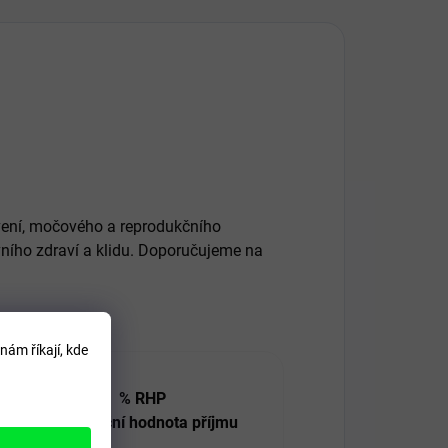
ávení, močového a reprodukčního
ního zdraví a klidu. Doporučujeme na
nám říkají, kde
ka
% RHP
)
Referenční hodnota příjmu