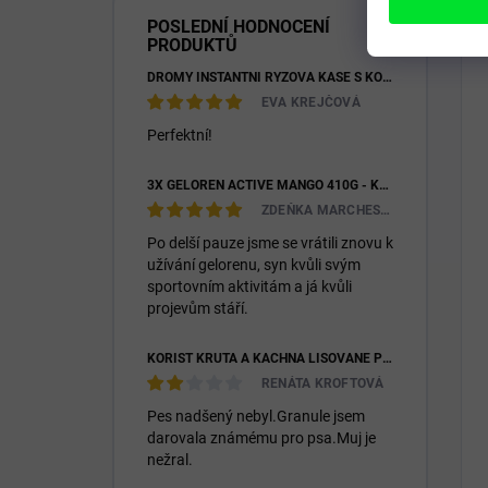
POSLEDNÍ HODNOCENÍ
PRODUKTŮ
DROMY INSTANTNÍ RÝŽOVÁ KAŠE S KOZÍM MLÉKEM & PREBIOTIKY 1200G
EVA KREJČOVÁ
Perfektní!
3X GELOREN ACTIVE MANGO 410G - KLOUBNÍ VÝŽIVA PRO LIDI (3X 90KS)
ZDEŇKA MARCHESIOVÁ
Po delší pauze jsme se vrátili znovu k
užívání gelorenu, syn kvůli svým
sportovním aktivitám a já kvůli
projevům stáří.
KOŘIST KRŮTA A KACHNA LISOVANÉ PRO DOSPĚLÉ I ŠTĚŇATA 26/14
RENÁTA KROFTOVÁ
Pes nadšený nebyl.Granule jsem
darovala známému pro psa.Muj je
nežral.