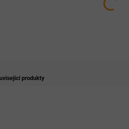
10.8.
MOŽNO
−
ZE
uvisející produkty
RO LIDI
NOVINKA
TIP
PRO LIDI
PRO LI