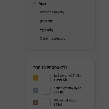
Akce
Výhodné balíčky
geloreny
Výprodej
Ostatní zvířectvo
TOP 10 PRODUKTŮ
3x Geloren ACTIVE
pomeranč 400g (3x90
1 299 Kč
tbl)
Kořist Vydatný Býk a
Krocan pro aktivní psy
389 Kč
32/18
FFL dental kříž s
eukalyptem 1 ks
12 Kč