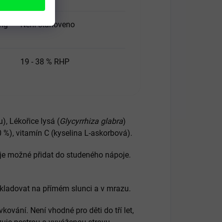
 mg
Není stanoveno
19 - 38 % RHP
), Lékořice lysá (
Glycyrrhiza glabra
)
 %), vitamín C (kyselina L-askorbová).
 je možné přidat do studeného nápoje.
skladovat na přímém slunci a v mrazu.
ování. Není vhodné pro děti do tří let,