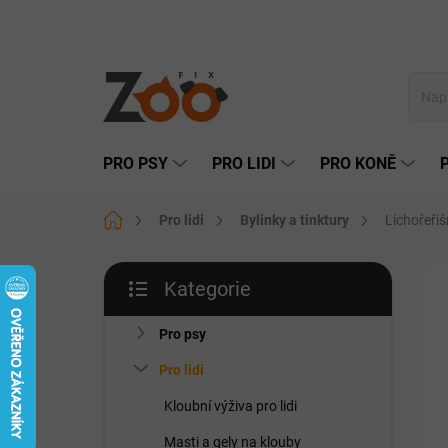
Přejít
na
obsah
PRO PSY
PRO LIDI
PRO KONĚ
Domů
Pro lidi
Bylinky a tinktury
Lichořeřiš
P
Kategorie
o
Přeskočit
PR
s
kategorie
t
Pro psy
r
Pro lidi
a
n
Kloubní výživa pro lidi
n
Masti a gely na klouby