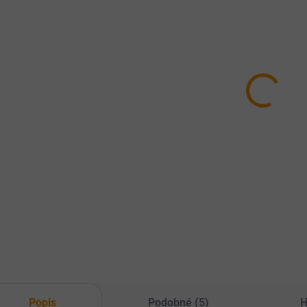
SKLADEM
SKLADEM
Kloubní
ALAVIS
3x
KOLAGEN
MAXIMA
Ac
tmavá jahoda
Kyselina
41
215g
hyaluronová
429 Kč
209 Kč
výž
GELOWA
1 
(3
GUMMIES
Do košíku
Do košíku
Měr
433
Jahoda, 60
cen
žvýkacích
Purly Silné Klouby
Chutné bonbóny s
tablet
KOLAGEN je doplněk
vysokým obsahem
tři 
stravy s vysokým
kyseliny
exo
obsahem
hyaluronové. Bez
příc
kolagenu, doplněný
přidaného cukru.
výž
o další funkční látky
Act
s cílem podpořit
celkovou péči o váš
pohybový aparát a...
Popis
Podobné (5)
H