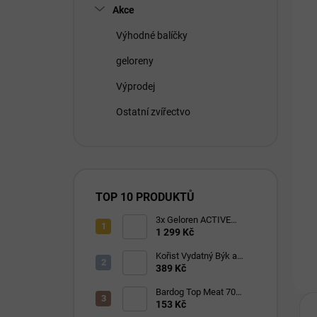
Akce
Výhodné balíčky
geloreny
Výprodej
Ostatní zvířectvo
TOP 10 PRODUKTŮ
3x Geloren ACTIVE
pomeranč 400g (3x90
1 299 Kč
tbl)
Kořist Vydatný Býk a
Krocan pro aktivní psy
389 Kč
32/18
Bardog Top Meat 70
granule lisované za
153 Kč
studena 28/16