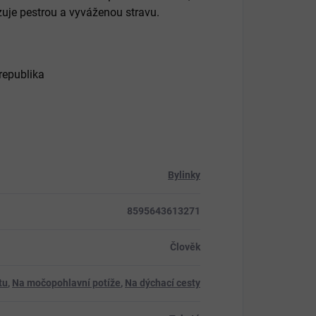
zuje pestrou a vyváženou stravu.
republika
Bylinky
8595643613271
Člověk
tu
,
Na močopohlavní potíže
,
Na dýchací cesty