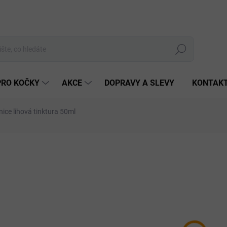
Hledat
PRO KOČKY
AKCE
DOPRAVY A SLEVY
KONTAK
nice lihová tinktura 50ml
Neohodnoceno
Podrobnosti hodnocení
ZNAČKA:
GREEN IDEA
O LIDI
118
Měrná
NA D
cena:
MŮŽEM
DO: