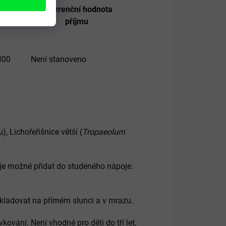
enně)
Referenční hodnota
příjmu
300
Není stanoveno
, Lichořeřišnice větší (
Tropaeolum
 je možné přidat do studeného nápoje.
skladovat na přímém slunci a v mrazu.
ování. Není vhodné pro děti do tří let,