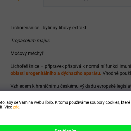
Lichořeřišnice - bylinný lihový extrakt
Tropaeolum majus
Močový měchýř
Lichořeřišnice – přípravek přispívá k normální funkci imu
oblasti urogenitálního a dýchacího aparátu.
Vhodné použív
Vzhledem k hraničnímu českému výkladu evropské legislat
podat žádnou informaci.
to, aby se Vám na webu líbilo. K tomu používáme soubory cookies, které 
Aktivní látky:
t. Více
zde
.
1 dávka
Denní 