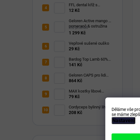
FFL dental kříž s
eukalyptem 1 ks
12 Kč
Geloren Active mango &
pomeranč & ostružina
trio příchutí
1210g
1 299 Kč
Vepřové sušené ouško
29 Kč
Bardog Top Lamb 60%
masa lisované 24/8
141 Kč
Geloren CAPS pro lidi
120 kapslí
864 Kč
MAX kostky libové
svaloviny 400g
79 Kč
Cordyceps bylinný lihový
Děláme vše pro
extrakt 100 ml
208 Kč
se máme zlepši
Nastavení