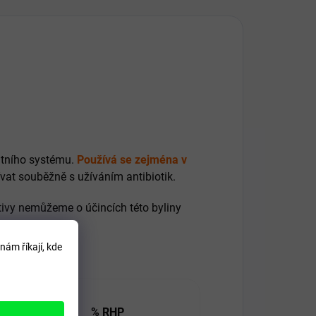
nitního systému.
Používá se zejména v
at souběžně s užíváním antibiotik.
ivy nemůžeme o účincích této byliny
nám říkají, kde
dávka
% RHP