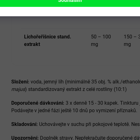
Souhlasím
(1 – 2 ml)
(3 x d
Lichořeřišnice stand.
50 – 100
150 – 
extrakt
mg
mg
Složení:
voda, jemný líh (minimálně 35 obj. % alk./ethanolu)
majus
) standardizovaný extrakt z celé rostliny (10:1)
Doporučené dávkování:
3 x denně 15 - 30 kapek. Tinkturu
Podávejte v jedné fázi ještě 10 dnů po vymizení příznaků.
Skladování:
Uchovávejte v suchu při pokojové teplotě. Ne
Upozornění:
Doplněk stravy. Nepřekračujte doporučené dávk