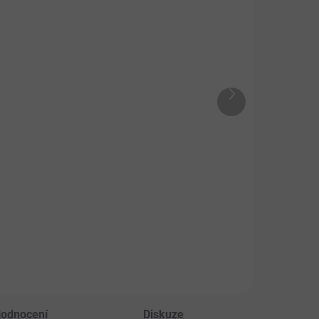
SKLADEM
SKLADEM
 Geloren
Alavis Maxima
tive mango
Triple Blend
0g - kloubní
Extra Silný 700
iva pro lidi
g
299 Kč
1 149 Kč
Další
x 90ks)
produkt
ná
 Kč / 1 ks
Do košíku
a:
Do košíku
Komplexní výživa
pro lidské klouby.
balení nové
tické ovocné
huti kloubní
ivy Geloren
ive - mango
odnocení
Diskuze