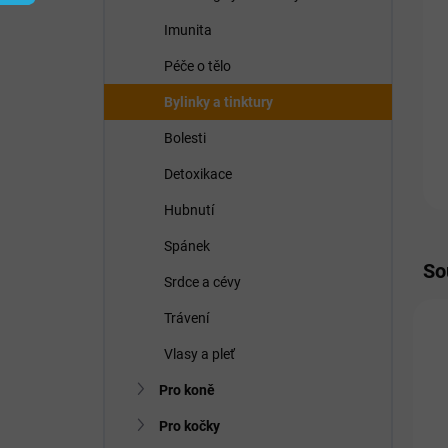
í
p
Imunita
a
n
Péče o tělo
e
Bylinky a tinktury
l
Bolesti
Detoxikace
Hubnutí
Spánek
So
Srdce a cévy
Trávení
N
Vlasy a pleť
P
Pro koně
Pro kočky