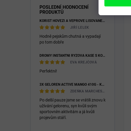
POSLEDNÍ HODNOCENÍ
PRODUKTŮ
KOŘIST HOVĚZÍ A VEPŘOVÉ LISOVANÉ 28/16
JIŘÍ LELEK
Hodně pejskům chutná a vypadají
po tom dobře
DROMY INSTANTNÍ RÝŽOVÁ KAŠE S KOZÍM MLÉKEM & PREBIOTIKY 1200G
EVA KREJČOVÁ
Perfektní!
3X GELOREN ACTIVE MANGO 410G - KLOUBNÍ VÝŽIVA PRO LIDI (3X 90KS)
ZDEŇKA MARCHESIOVÁ
Po delší pauze jsme se vrátili znovu k
užívání gelorenu, syn kvůli svým
sportovním aktivitám a já kvůli
projevům stáří.