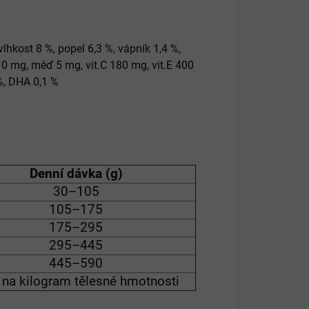
 vlhkost 8 %, popel 6,3 %, vápník 1,4 %,
210 mg, měď 5 mg, vit.C 180 mg, vit.E 400
 %, DHA 0,1 %
Denní dávka (g)
30–105
105–175
175–295
295–445
445–590
 na kilogram tělesné hmotnosti