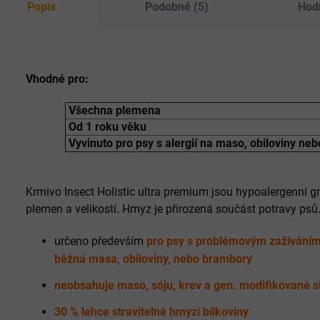
Popis
Podobné (5)
Hod
Vhodné pro:
Všechna plemena
Od 1 roku věku
Vyvinuto pro psy s alergií na maso, obiloviny ne
Krmivo Insect Holistic ultra premium jsou hypoalergenní g
plemen a velikostí. Hmyz je přirozená součást potravy psů
určeno především
pro psy s problémovým zažíváním, 
běžná masa, obiloviny, nebo brambory
neobsahuje maso, sóju, krev a gen. modifikované s
30 % lehce stravitelné hmyzí bílkoviny