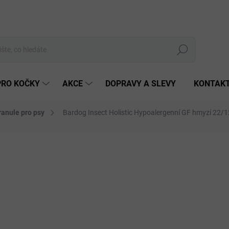
Hledat
PRO KOČKY
AKCE
DOPRAVY A SLEVY
KONTAK
ranule pro psy
Bardog Insect Holistic Hypoalergenní GF hmyzí 22/1
10 hodnocení
Podrobnosti hodnocení
ZNAČKA:
BARDOG
od
ZDARMA
Měrná
ZVOL
cena:
HMOTN