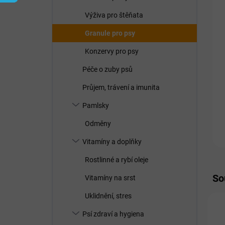
í
p
Výživa pro štěňata
a
n
Granule pro psy
e
Konzervy pro psy
l
Péče o zuby psů
Průjem, trávení a imunita
Pamlsky
Odměny
Vitamíny a doplňky
Rostlinné a rybí oleje
So
Vitamíny na srst
Uklidnění, stres
Psí zdraví a hygiena