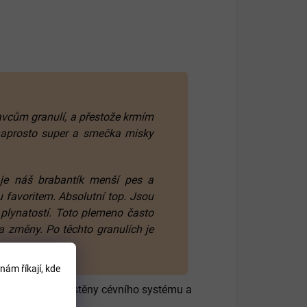
avcům granulí, a přestože krmím
naprosto super a smečka misky
 je náš brabantík menší pes a
ou favoritem. Absolutní top. Jsou
h plynatostí. Toto plemeno často
 a změny. Po těchto granulích je
nám říkají, kde
ním, zpevňuje stěny cévního systému a