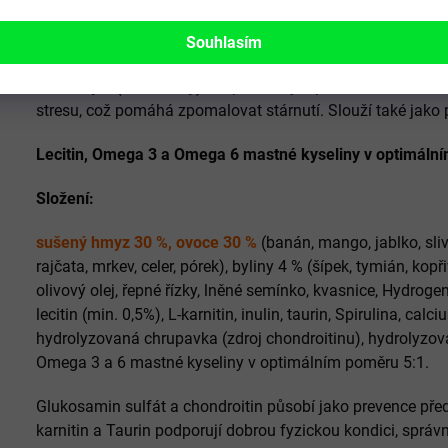
Obsah vitamínu A
- příznivě působí na zrak a potenci a pře
Souhlasím
Vitamíny E (tokoferoly)
- napomáhají lepšímu vstřebávání ž
stresu, což pomáhá zpomalovat stárnutí. Slouží také jako
Lecitin, Omega 3 a Omega 6 mastné kyseliny v optimáln
Složení:
sušený hmyz 30 %, ovoce 30 %
(banán, mango, jablko, sliv
rajčata, mrkev, celer, pórek), byliny 4 % (šípek, tymián, ko
olivový olej, řepné řízky, lněné semínko, kvasnice, Hydroge
lecitin (min. 0,5%), L-karnitin, inulin, taurin, Spirulina, cal
hydrolyzovaná chrupavka (zdroj chondroitinu), hydrolyzova
Omega 3 a 6 mastné kyseliny v optimálním poměru 5:1.
Glukosamin sulfát a chondroitin působí jako prevence pře
karnitin a Taurin podporují dobrou fyzickou kondici, správn