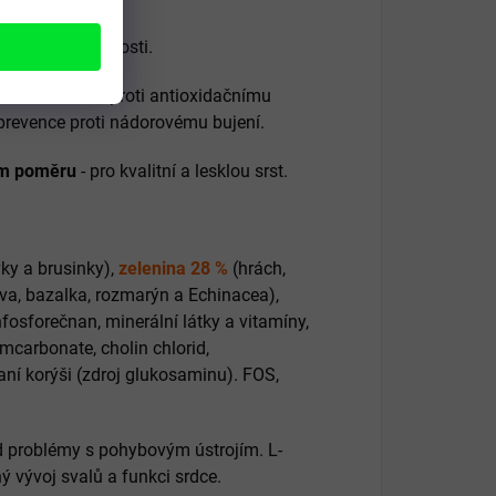
dchází šerosleposti.
ivin a chrání proti antioxidačnímu
 prevence proti nádorovému bujení.
ím poměru
- pro kvalitní a lesklou srst.
ky a brusinky),
zelenina 28 %
(hrách,
přiva, bazalka, rozmarýn a Echinacea),
nfosforečnan, minerální látky a vitamíny,
ciumcarbonate, cholin chlorid,
ní korýši (zdroj glukosaminu). FOS,
d problémy s pohybovým ústrojím. L-
ý vývoj svalů a funkci srdce.