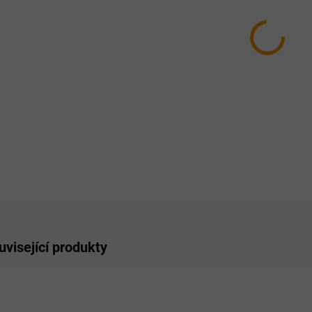
MŮŽEM
MOŽNO
−
ZE
uvisející produkty