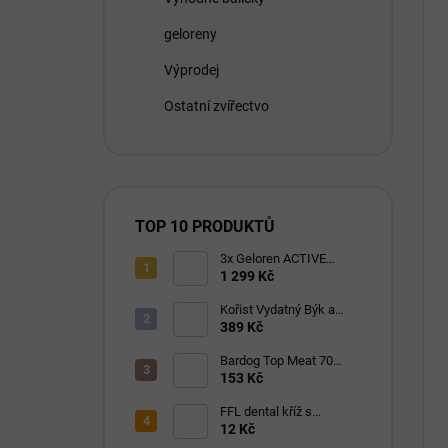
geloreny
Výprodej
Ostatní zvířectvo
TOP 10 PRODUKTŮ
3x Geloren ACTIVE
pomeranč 400g (3x90
1 299 Kč
tbl)
Kořist Vydatný Býk a
Krocan pro aktivní psy
389 Kč
32/18
Bardog Top Meat 70
granule lisované za
153 Kč
studena 28/16
FFL dental kříž s
eukalyptem 1 ks
12 Kč