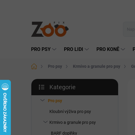
Přejít
na
obsah
PRO PSY
PRO LIDI
PRO KONĚ
Domů
Pro psy
Krmivo a granule pro psy
G
P
Kategorie
o
Přeskočit
s
kategorie
t
Pro psy
r
Kloubní výživa pro psy
a
n
Krmivo a granule pro psy
n
BARF doplňky