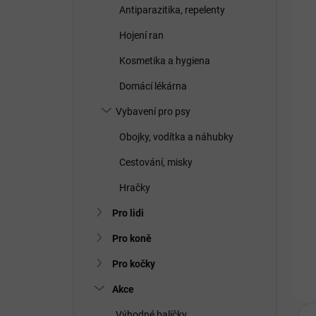
Antiparazitika, repelenty
Hojení ran
Kosmetika a hygiena
Domácí lékárna
Vybavení pro psy
Obojky, vodítka a náhubky
Cestování, misky
Hračky
Pro lidi
Pro koně
Pro kočky
Akce
Výhodné balíčky