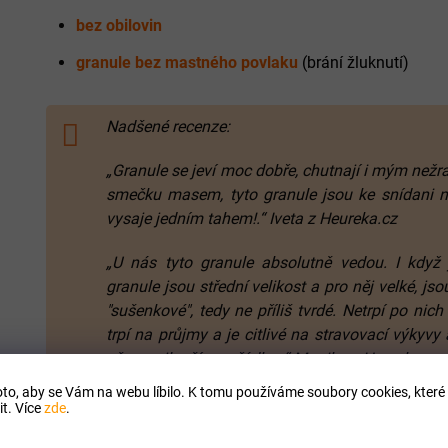
bez obilovin
granule bez mastného povlaku
(brání žluknutí)
Nadšené recenze:
„Granule se jeví moc dobře, chutnají i mým nežr
smečku masem, tyto granule jsou ke snídani 
vysaje jedním tahem!.“ Iveta z Heureka.cz
„U nás tyto granule absolutně vedou. I když
granule jsou střední velikost a pro něj velké, js
"sušenkové", tedy ne příliš tvrdé. Netrpí po nic
trpí na průjmy a je citlivé na stravovací výkyvy
vše v nejlepším pořádku..“ Monika z Heureka.cz
to, aby se Vám na webu líbilo. K tomu používáme soubory cookies, které 
t. Více
zde
.
Vyvážený poměr vitamínu C
- zabraňuje různým onemocně
zamezuje viklání a vypadávání zubů.