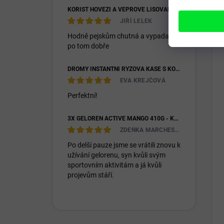
KOŘIST HOVĚZÍ A VEPŘOVÉ LISOVANÉ 28/16
JIŘÍ LELEK
Hodně pejskům chutná a vypadají
po tom dobře
DROMY INSTANTNÍ RÝŽOVÁ KAŠE S KOZÍM MLÉKEM & PREBIOTIKY 1200G
EVA KREJČOVÁ
Perfektní!
3X GELOREN ACTIVE MANGO 410G - KLOUBNÍ VÝŽIVA PRO LIDI (3X 90KS)
ZDEŇKA MARCHESIOVÁ
Po delší pauze jsme se vrátili znovu k
užívání gelorenu, syn kvůli svým
sportovním aktivitám a já kvůli
projevům stáří.