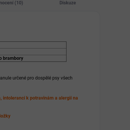
nocení (10)
Diskuze
bo brambory
ranule určené pro dospělé psy všech
.
intolerancí k potravinám a alergií na
ložky