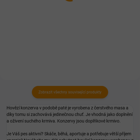
Do košíku
cena:
Detail
Monoprotein – granule obsahují
pouze SKOPOVÉ. Balení 13+2 kg.
Jednodruhová zvěřina. Nejnižší
energie z extrudovaných receptur
Kořist, pro seniory a dietáře.
Zobrazit všechny související produkty
Hovězí konzerva v podobě paté je vyrobena z čerstvého masa a
díky tomu si zachovává jedinečnou chuť. Je vhodná jako doplnění
a oživení suchého krmiva. Konzervy jsou doplňkové krmivo.
Je Váš pes aktivní? Skáče, běhá, aportuje a potřebuje větší příjem