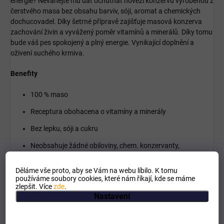
energie? Neváhejte mu dát ochutnat hovězí konzervu vyrobenou z
čerstvého masa bez obsahu barviv, sóji, aromat a chemických
dochucovadel. Díky šetrné přípravě zajišťuje masová konzerva
zachování živin a vyvážený poměr vitamínů a minerálů. Díky tomu
bude váš pes spokojený a plný energie. Vynikající doplnění a
oživení suchého krmiva.
Benefity
100 % maso
Receptura obohacena o vitamíny a minerály
Bez lepku, sóji a cukru
Neobsahuje žádné obiloviny, chem. konzervanty,
dochucovadla ani barviva
Děláme vše proto, aby se Vám na webu líbilo. K tomu
používáme soubory cookies, které nám říkají, kde se máme
Složení
zlepšit. Více
zde
.
směs hovězí svaloviny a hovězích drobů
Nastavení
Dávkování
Denní objem krmiva by měl vždy odpovídat aktuálnímu fyzickému