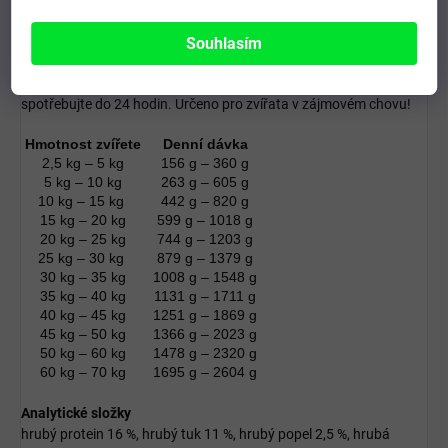
stavu psa, množství pohybu, zdravotnímu stavu a teplotě
prostředí. Zároveň s krmením vždy zajistěte dostatek čerstvé
Souhlasím
vody. Uchovávejte na suchém a chladném místě. Skladujte při
teplotě cca 15–25 °C. Po otevření uchovávejte v chladničce a
spotřebujte do 24 hodin. Určeno pro zvířata v zájmovém chovu!
Hmotnost zvířete
Denní dávka
2,5 kg – 5 kg
156 g – 360 g
5 kg – 10 kg
263 g – 605 g
10 kg – 15 kg
442 g – 820 g
15 kg – 20 kg
599 g – 1018 g
20 kg – 25 kg
744 g – 1203 g
25 kg – 30 kg
879 g – 1379 g
30 kg – 35 kg
1008 g – 1548 g
35 kg – 40 kg
1131 g – 1711 g
40 kg – 45 kg
1251 g – 1869 g
45 kg – 50 kg
1366 g – 2023 g
50 kg – 60 kg
1478 g – 2320 g
60 kg – 70 kg
1695 g – 2604 g
Analytické složky
hrubý protein 16 %, hrubý tuk 11 %, hrubý popel 2,5 %, hrubá