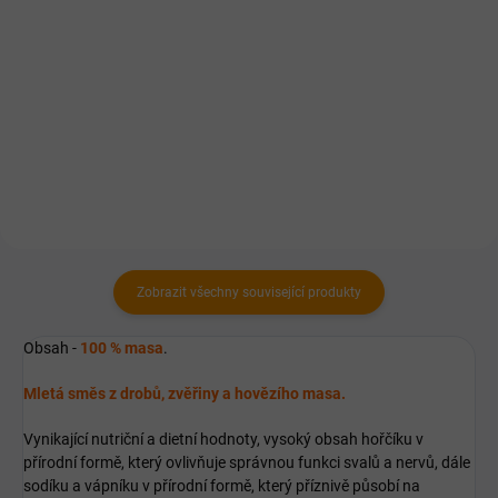
Vyvinuto speciálně pro psy, kteří
Kompletní lisované krmivo za
vykazují alergie na obiloviny a
studena pro dospělé psy od 14
pro psy s problémovým
měsíců věku s běžnou nebo vyšší
zažíváním.
zátěží.
Zobrazit všechny související produkty
Obsah -
100 % masa
.
Mletá směs z drobů, zvěřiny a hovězího masa.
Vynikající nutriční a dietní hodnoty, vysoký obsah hořčíku v
přírodní formě, který ovlivňuje správnou funkci svalů a nervů, dále
sodíku a vápníku v přírodní formě, který příznivě působí na