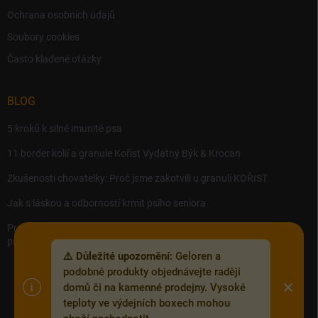
Ochrana osobních údajů
Soubory cookies
Často kladené otázky
BLOG
5 kroků k silné imunitě psa
11 border kolií a granule Kořist Vydatný Býk & Krocan
Zkušenosti chovatelky: Proč jsme zakotvili u granulí KOŘIST
Jak s láskou a odborností krmit psího seniora
Precision MICROBES – Koktejl tělu prospěšných živých bakterií,
probiotik a postbiotik.
⚠️ Důležité upozornění:
Geloren a
podobné produkty objednávejte raději
domů či na kamenné prodejny. Vysoké
teploty ve výdejních boxech mohou
Copyright 2026
Zoofix.cz
. Všechna práva vyhrazena.
Upravit nastavení