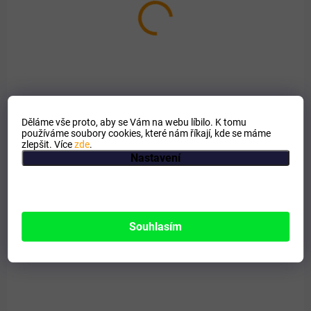
AKCE
ZDARMA
Děláme vše proto, aby se Vám na webu líbilo. K tomu
používáme soubory cookies, které nám říkají, kde se máme
zlepšit. Více
zde
.
Nastavení
Souhlasím
SKLADEM
Jablečný Geloren HA 1350g
1 159 Kč
Do košíku