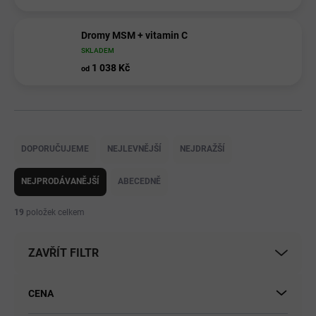
Dromy MSM + vitamin C
SKLADEM
1 038 Kč
od
Ř
a
DOPORUČUJEME
NEJLEVNĚJŠÍ
NEJDRAŽŠÍ
z
e
NEJPRODÁVANĚJŠÍ
ABECEDNĚ
n
í
19
položek celkem
p
r
ZAVŘÍT FILTR
o
d
u
CENA
k