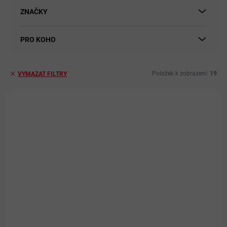
t
ů
ZNAČKY
PRO KOHO
Položek k zobrazení:
19
VYMAZAT FILTRY
V
ý
AKCE
p
i
ZDARMA
s
p
r
o
d
u
k
t