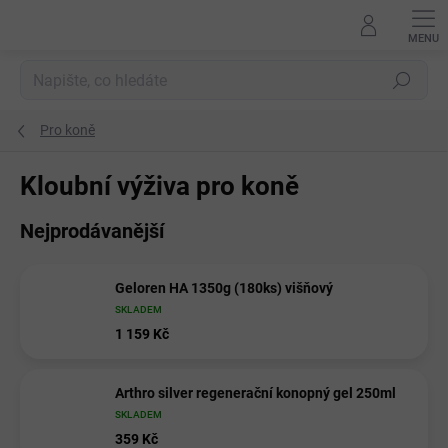
Přejít
na
obsah
Hledat
Pro koně
Kloubní výživa pro koně
Nejprodávanější
Geloren HA 1350g (180ks) višňový
SKLADEM
1 159 Kč
Arthro silver regenerační konopný gel 250ml
SKLADEM
359 Kč