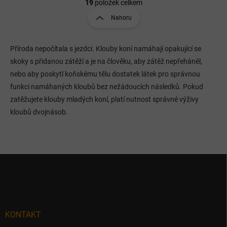
v
t
19
položek celkem
l
r
Nahoru
á
á
d
n
a
k
c
Příroda nepočítala s jezdci. Klouby koní namáhají opakující se
o
í
skoky s přidanou zátěží a je na člověku, aby zátěž nepřeháněl,
p
v
nebo aby poskytl koňskému tělu dostatek látek pro správnou
r
á
funkci namáhaných kloubů bez nežádoucích následků. Pokud
v
n
k
zatěžujete klouby mladých koní, platí nutnost správné výživy
í
y
kloubů dvojnásob.
v
ý
p
i
s
Z
u
á
p
a
t
í
KONTAKT