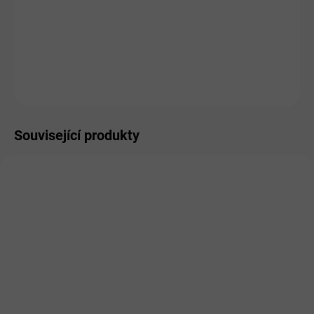
MOŽNOSTI DORUČENÍ
−
+
Přidat do košíku
ZEPTAT SE
HLÍDAT
Související produkty
SKLADEM
SKLADEM
Dromy Lymfatic 1,5 kg
Dromy DHA 4 HORSES