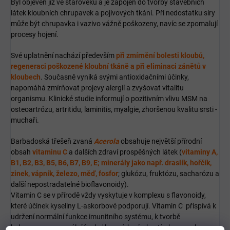
Byl objeven již ve starověku a je zapojen do tvorby stavebních
látek kloubních chrupavek a pojivových tkání. Při nedostatku síry
může být chrupavka i vazivo vážně poškozeny, navíc se zpomalují
procesy hojení.
Své uplatnění nachází především
při zmírnění bolesti kloubů,
regeneraci poškozené kloubní tkáně a při eliminaci zánětů v
kloubech
. Současně vyniká svými antioxidačními účinky,
napomáhá zmírňovat projevy alergií a zvyšovat vitalitu
organismu. Klinické studie informují o pozitivním vlivu MSM na
osteoartrózu, artritidu, laminitis, myalgie, zhoršenou kvalitu srsti -
muchaři.
Barbadoská třešeň zvaná
Acerola
obsahuje největší přírodní
obsah
vitaminu C
a dalších zdraví prospěšných látek (
vitaminy A,
B1, B2, B3, B5, B6, B7, B9, E; minerály jako např. draslík, hořčík,
zinek, vápník, železo, měď, fosfor
; glukózu, fruktózu, sacharózu a
další nepostradatelné bioflavonoidy).
Vitamin C se v přírodě vždy vyskytuje v komplexu s flavonoidy,
které účinek kyseliny L-askorbové podporují. Vitamin C přispívá k
udržení normální funkce imunitního systému, k tvorbě
kolagenu,pro normální funkci krevních cév, kostí, chrupavek,