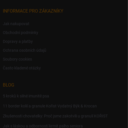
INFORMACE PRO ZÁKAZNÍKY
Jak nakupovat
Obchodní podmínky
Dopravy a platby
Ochrana osobních údajů
Soubory cookies
Často kladené otázky
BLOG
5 kroků k silné imunitě psa
11 border kolií a granule Kořist Vydatný Býk & Krocan
Zkušenosti chovatelky: Proč jsme zakotvili u granulí KOŘIST
Jak s láskou a odborností krmit psího seniora