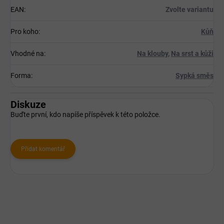
EAN
:
Zvolte variantu
Pro koho
:
Kůň
Vhodné na
:
Na klouby
,
Na srst a kůži
Forma
:
Sypká směs
Diskuze
Buďte první, kdo napíše příspěvek k této položce.
Přidat komentář