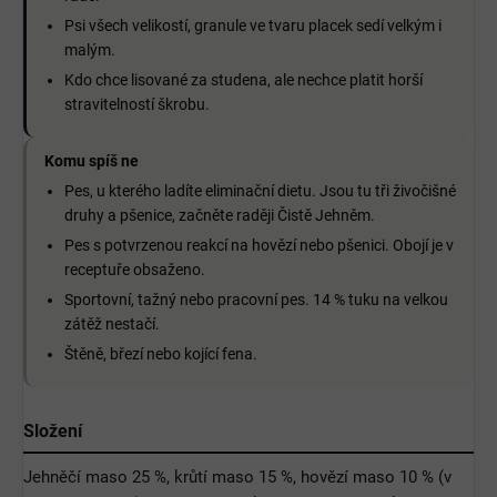
Psi všech velikostí, granule ve tvaru placek sedí velkým i
malým.
Kdo chce lisované za studena, ale nechce platit horší
stravitelností škrobu.
Komu spíš ne
Pes, u kterého ladíte eliminační dietu. Jsou tu tři živočišné
druhy a pšenice, začněte raději Čistě Jehněm.
Pes s potvrzenou reakcí na hovězí nebo pšenici. Obojí je v
receptuře obsaženo.
Sportovní, tažný nebo pracovní pes. 14 % tuku na velkou
zátěž nestačí.
Štěně, březí nebo kojící fena.
Složení
Jehněčí maso 25 %, krůtí maso 15 %, hovězí maso 10 % (v