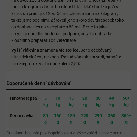
mg na kilogram vlastní hmotnosti. Klinické studie u psů s
artrózou pracují s 12 až 50 mg chondroitinu na kilogram,
takže jsme pod nimi. Zároveň je to skoro devítinásobek toho,
co dostane pes na receptuře s 80 mg. Berte to jako
smysluplnou dlouhodobou podporu, ne jako náhradu
kloubního preparátu od veterináře.
Vyšší vláknina znamená víc stolice.
Je to očekávaný
důsledek složení, ne vada. Pokud vám objem vadí, sáhněte
po receptuře s vlákninou kolem 2,5 %.
Doporučené denní dávkování
Hmotnost psa
5
10
15
20
30
40
50+
kg
kg
kg
kg
kg
kg
kg
Denní dávka
80
160
185
220
290
360
360+
g
g
g
g
g
g
g
Orientační hodnota pro dospělého psa v běžné zátěži. Upravte podle