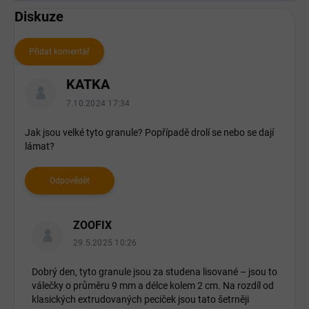
Diskuze
Přidat komentář
V
KATKA
ý
p
7.10.2024 17:34
i
s
Jak jsou velké tyto granule? Popřípadě drolí se nebo se dají
lámat?
d
i
s
Odpovědět
k
u
z
ZOOFIX
í
29.5.2025 10:26
Dobrý den, tyto granule jsou za studena lisované – jsou to
válečky o průměru 9 mm a délce kolem 2 cm. Na rozdíl od
klasických extrudovaných peciček jsou tato šetrněji