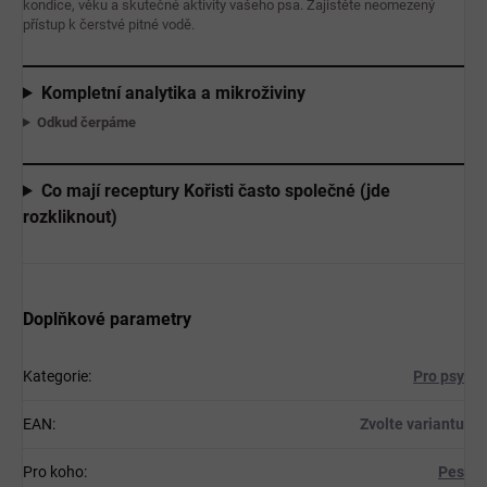
kondice, věku a skutečné aktivity vašeho psa. Zajistěte neomezený
přístup k čerstvé pitné vodě.
Kompletní analytika a mikroživiny
Odkud čerpáme
Co mají receptury Kořisti často společné (jde
rozkliknout)
Doplňkové parametry
Kategorie
:
Pro psy
EAN
:
Zvolte variantu
Pro koho
:
Pes