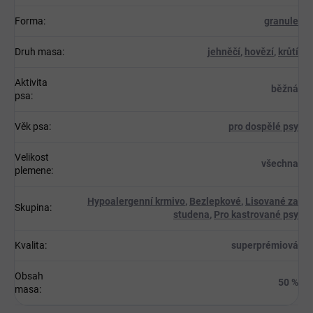
Forma
:
granule
Druh masa
:
jehněčí
,
hovězí
,
krůtí
Aktivita
běžná
psa
:
Věk psa
:
pro dospělé psy
Velikost
všechna
plemene
:
Hypoalergenní krmivo
,
Bezlepkové
,
Lisované za
Skupina
:
studena
,
Pro kastrované psy
Kvalita
:
superprémiová
Obsah
50 %
masa
: