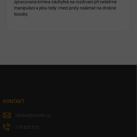
zpracovaná krmiva náchylná na rozdrcení při nešetrné
manipulaci a jdou tedy i mezi prsty nalámat na drobné
kousky.
Z
á
p
a
t
í
KONTAKT
obchod
@
zoofix.cz
770 620 510