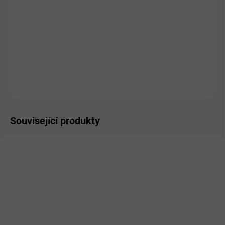
MŮŽEME DORUČIT DO:
ZVOLTE VARIANTU
MOŽNOSTI DORUČENÍ
−
+
Přidat do košíku
ZEPTAT SE
HLÍDAT
Související produkty
SKLADEM
SKLADEM