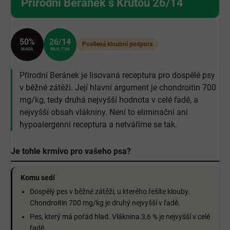
Přírodní Beránek s Krůtou 26/14
50%
26/14
Posílená kloubní podpora
MASA
BÍLK./TUK
Přírodní Beránek je lisovaná receptura pro dospělé psy
v běžné zátěži. Její hlavní argument je chondroitin 700
mg/kg, tedy druhá nejvyšší hodnota v celé řadě, a
nejvyšší obsah vlákniny. Není to eliminační ani
hypoalergenní receptura a netváříme se tak.
Je tohle krmivo pro vašeho psa?
Komu sedí
Dospělý pes v běžné zátěži, u kterého řešíte klouby.
Chondroitin 700 mg/kg je druhý nejvyšší v řadě.
Pes, který má pořád hlad. Vláknina 3,6 % je nejvyšší v celé
řadě.