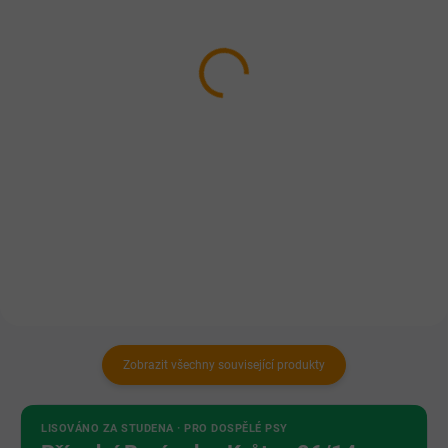
Falco TIM kachní
FALCO TIM s morkovou
kostí 800g
42 Kč
od
59 Kč
Detail
Do košíku
Celomletá 100% masová
konzerva složená z kachny, ořezů
Celomletá 100% masová
hovězího masa a drobů. Může
konzerva z ořezů hovězího masa,
obsahovat kosti.
drobů a morkové kosti.
Zobrazit všechny související produkty
LISOVÁNO ZA STUDENA · PRO DOSPĚLÉ PSY