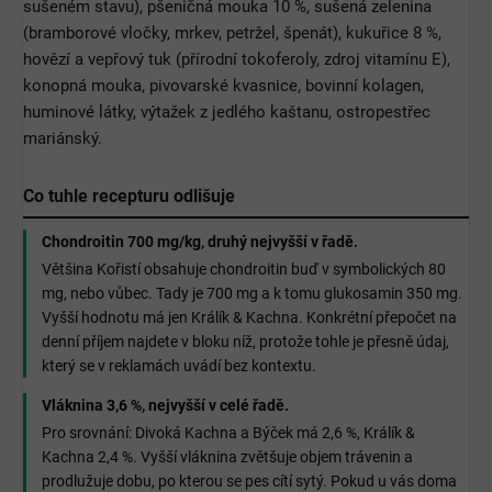
sušeném stavu), pšeničná mouka 10 %, sušená zelenina
(bramborové vločky, mrkev, petržel, špenát), kukuřice 8 %,
hovězí a vepřový tuk (přírodní tokoferoly, zdroj vitamínu E),
konopná mouka, pivovarské kvasnice, bovinní kolagen,
huminové látky, výtažek z jedlého kaštanu, ostropestřec
mariánský.
Co tuhle recepturu odlišuje
Chondroitin 700 mg/kg, druhý nejvyšší v řadě.
Většina Kořistí obsahuje chondroitin buď v symbolických 80
mg, nebo vůbec. Tady je 700 mg a k tomu glukosamin 350 mg.
Vyšší hodnotu má jen Králík & Kachna. Konkrétní přepočet na
denní příjem najdete v bloku níž, protože tohle je přesně údaj,
který se v reklamách uvádí bez kontextu.
Vláknina 3,6 %, nejvyšší v celé řadě.
Pro srovnání: Divoká Kachna a Býček má 2,6 %, Králík &
Kachna 2,4 %. Vyšší vláknina zvětšuje objem trávenin a
prodlužuje dobu, po kterou se pes cítí sytý. Pokud u vás doma