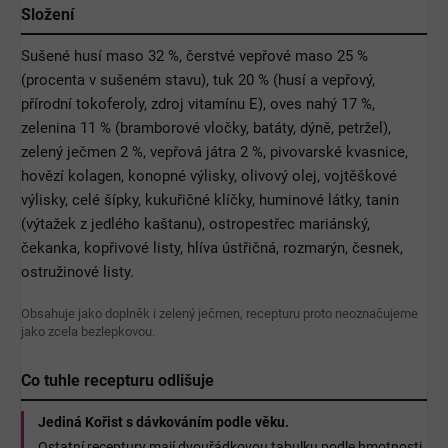
Složení
Sušené husí maso 32 %, čerstvé vepřové maso 25 %
(procenta v sušeném stavu), tuk 20 % (husí a vepřový,
přírodní tokoferoly, zdroj vitamínu E), oves nahý 17 %,
zelenina 11 % (bramborové vločky, batáty, dýně, petržel),
zelený ječmen 2 %, vepřová játra 2 %, pivovarské kvasnice,
hovězí kolagen, konopné výlisky, olivový olej, vojtěškové
výlisky, celé šípky, kukuřičné klíčky, huminové látky, tanin
(výtažek z jedlého kaštanu), ostropestřec mariánský,
čekanka, kopřivové listy, hlíva ústřičná, rozmarýn, česnek,
ostružinové listy.
Obsahuje jako doplněk i zelený ječmen, recepturu proto neoznačujeme
jako zcela bezlepkovou.
Co tuhle recepturu odlišuje
Jediná Kořist s dávkováním podle věku.
Ostatní receptury mají dvouřádkovou tabulku podle hmotnosti.