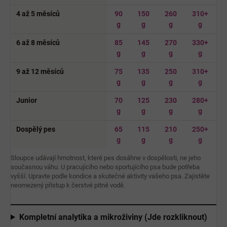
4 až 5 měsíců
90
150
260
310+
g
g
g
g
6 až 8 měsíců
85
145
270
330+
g
g
g
g
9 až 12 měsíců
75
135
250
310+
g
g
g
g
Junior
70
125
230
280+
g
g
g
g
Dospělý pes
65
115
210
250+
g
g
g
g
Sloupce udávají hmotnost, které pes dosáhne v dospělosti, ne jeho
současnou váhu. U pracujícího nebo sportujícího psa bude potřeba
vyšší. Upravte podle kondice a skutečné aktivity vašeho psa. Zajistěte
neomezený přístup k čerstvé pitné vodě.
Kompletní analytika a mikroživiny (Jde rozkliknout)