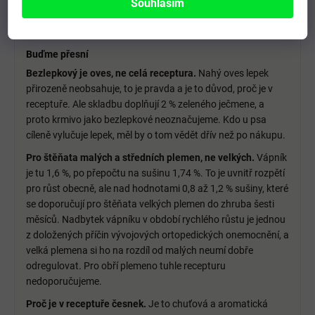
Souhlasím
neúspěšné pokusy s běžnějšími bílkovinami a zároveň
potřebuje energii.
Buďme přesní
Bezlepkový je oves, ne celá receptura.
Nahý oves lepek
přirozeně neobsahuje, to je pravda a je to důvod, proč je v
receptuře. Ale skladbu doplňují 2 % zeleného ječmene, a
proto krmivo jako bezlepkové neoznačujeme. Kdo u psa
cíleně vylučuje lepek, měl by o tom vědět dřív než po nákupu.
Pro štěňata malých a středních plemen, ne velkých.
Vápník
je tu 1,6 %, po přepočtu na sušinu 1,74 %. To je uvnitř rozpětí
pro růst obecně, ale nad hodnotami 0,8 až 1,2 % sušiny, které
se doporučují pro štěňata velkých plemen do zhruba šesti
měsíců. Nadbytek vápníku v období rychlého růstu je jednou
z doložených příčin vývojových ortopedických onemocnění, a
velká plemena si ho na rozdíl od malých neumí dobře
odregulovat. Pro obří plemeno tuhle recepturu
nedoporučujeme.
Proč je v receptuře česnek.
Je to chuťová a aromatická