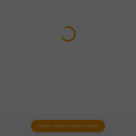
SKLADEM
SKLADEM
Fitmin salám sausage
FALCO TIM s morkovou
Beef 900g
kostí 800g
Hovězí se zeleninou
59 Kč
55 Kč
Do košíku
Do košíku
Celomletá 100% masová
konzerva z ořezů hovězího masa,
Kompletní krmivo pro dospělé
drobů a morkové kosti.
psy s hovězím masem
Zobrazit všechny související produkty