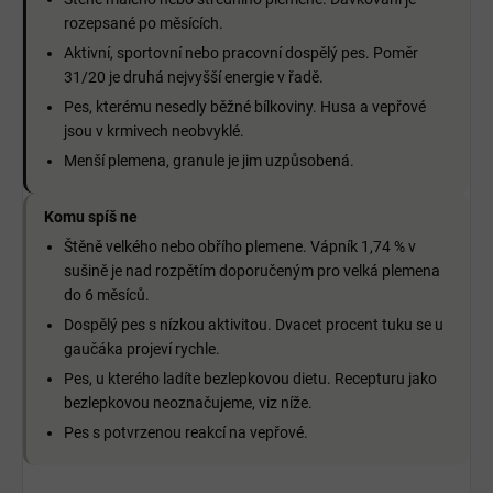
rozepsané po měsících.
Aktivní, sportovní nebo pracovní dospělý pes. Poměr
31/20 je druhá nejvyšší energie v řadě.
Pes, kterému nesedly běžné bílkoviny. Husa a vepřové
jsou v krmivech neobvyklé.
Menší plemena, granule je jim uzpůsobená.
Komu spíš ne
Štěně velkého nebo obřího plemene. Vápník 1,74 % v
sušině je nad rozpětím doporučeným pro velká plemena
do 6 měsíců.
Dospělý pes s nízkou aktivitou. Dvacet procent tuku se u
gaučáka projeví rychle.
Pes, u kterého ladíte bezlepkovou dietu. Recepturu jako
bezlepkovou neoznačujeme, viz níže.
Pes s potvrzenou reakcí na vepřové.