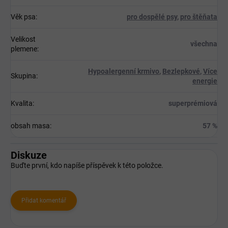
Věk psa
:
pro dospělé psy
,
pro štěňata
Velikost
všechna
plemene
:
Hypoalergenní krmivo
,
Bezlepkové
,
Více
Skupina
:
energie
Kvalita
:
superprémiová
obsah masa
:
57 %
Diskuze
Buďte první, kdo napíše příspěvek k této položce.
Přidat komentář