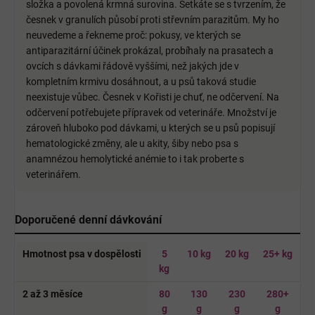
složka a povolená krmná surovina. Setkáte se s tvrzením, že
česnek v granulích působí proti střevním parazitům. My ho
neuvedeme a řekneme proč: pokusy, ve kterých se
antiparazitární účinek prokázal, probíhaly na prasatech a
ovcích s dávkami řádově vyššími, než jakých jde v
kompletním krmivu dosáhnout, a u psů taková studie
neexistuje vůbec. Česnek v Kořisti je chuť, ne odčervení. Na
odčervení potřebujete přípravek od veterináře. Množství je
zároveň hluboko pod dávkami, u kterých se u psů popisují
hematologické změny, ale u akity, šiby nebo psa s
anamnézou hemolytické anémie to i tak proberte s
veterinářem.
Doporučené denní dávkování
Hmotnost psa v dospělosti
5
10 kg
20 kg
25+ kg
kg
2 až 3 měsíce
80
130
230
280+
g
g
g
g