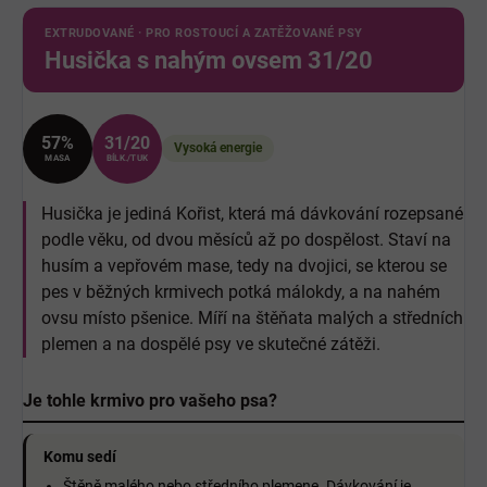
EXTRUDOVANÉ · PRO ROSTOUCÍ A ZATĚŽOVANÉ PSY
Husička s nahým ovsem 31/20
57%
31/20
Vysoká energie
MASA
BÍLK./TUK
Husička je jediná Kořist, která má dávkování rozepsané
podle věku, od dvou měsíců až po dospělost. Staví na
husím a vepřovém mase, tedy na dvojici, se kterou se
pes v běžných krmivech potká málokdy, a na nahém
ovsu místo pšenice. Míří na štěňata malých a středních
plemen a na dospělé psy ve skutečné zátěži.
Je tohle krmivo pro vašeho psa?
Komu sedí
Štěně malého nebo středního plemene. Dávkování je