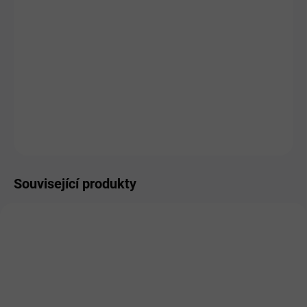
HMOTNOST
MŮŽEME DORUČIT DO:
ZVOLTE VARIANTU
MOŽNOSTI DORUČENÍ
−
+
Přidat do košíku
ZEPTAT SE
HLÍDAT
Související produkty