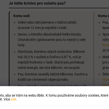
Je tohle krmivo pro vašeho psa?
Komu sedí
Komu s
Velké nebo obří plemeno v běžné zátěži.
Pes,
Granule 12 mm je největší v řadě.
lepe
Senior, u kterého dlouhodobě řešíte klouby.
Spor
Chondroitin i glukosamin jsou tu nejvýš z celé
výko
řady.
Kro
20 %
Starší pes, kterému ubývá svalovina. Bílkovin
má 29,3 % v sušině a fosforu 0,87 %, což je
Malé
nejnižší hodnota v řadě. Starší pes potřebuje
pro 
méně energie, ale více bílkovin, ne naopak.
gran
Pes, kterému nesedly běžné bílkoviny. Kachní a
Štěn
králičí se v krmivech objevují málo.
Hově
26/
Pes, u kterého vylučujete pšenici, kukuřici i rýži.
Škrob tu nese žito a proso.
to, aby se Vám na webu líbilo. K tomu používáme soubory cookies, které 
t. Více
zde
.
Složení