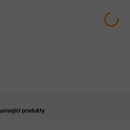
HMOTN
MŮŽEM
MOŽNO
−
ZE
uvisející produkty