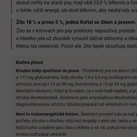
dosud mířily na starší psy, mají obě 23,9 % bílkovin a fo
o tohle: nižší energii, ale dost bílkovin, aby neubývaly sv
Žito 18 % a proso 5 %, jediná Kořist se žitem a prosem.
Žito se v krmivech pro psy prakticky nepoužívá, protože
u kterého jste už zkoušeli vyloučit běžné obiloviny a nik
kterou lze otestovat. Pozor ale: žito lepek obsahuje, bez
Buďme přesní
Kloubní látky spočítané do praxe.
Třicetikilový pes na dávce 29
a 177 mg glukosaminu, tedy zhruba 7,9 a 5,9 mg na kilogram vlas
artrózou pracují s 12 až 50 mg chondroitinu a 15 až 30 mg gluk
klinickými dávkami, i když je to nejvíc, co v naší řadě najdete, a 
zhruba desetinásobek. Bereme to jako smysluplnou dlouhodob
diagnostikovanou artrózu, kloubní preparát od veterináře to ne
Není to nízkoenergetické krmivo.
Šestnáct procent tuku je nad 
potřebu zhruba o čtvrtinu nižší než dospělý v plné síle, takže u sen
Nižší fosfor uvádíme jako číslo z etikety a nic víc: pokud má vá
krmivu rozhoduje veterinář.