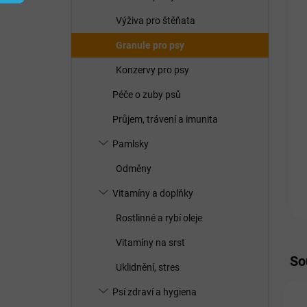
í
p
Výživa pro štěňata
a
n
Granule pro psy
e
Konzervy pro psy
l
Péče o zuby psů
Průjem, trávení a imunita
Pamlsky
Odměny
Vitamíny a doplňky
Rostlinné a rybí oleje
Vitamíny na srst
So
Uklidnění, stres
Psí zdraví a hygiena