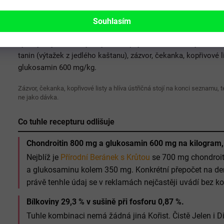
Kachna 31 %, králík 16 %, žito 18 %, zelenina 11 % (zelí 6 %, m
Souhlasím
výlisky 4 %, maliny, švestky), proso 5 %, vepřová játra 3 %, p
výlisky, vojtěškové výlisky, celé šípky, kukuřičné klíčky, Huma
tanin (výtažek z jedlého kaštanu), zázvor, čekanka, kopřivové l
glukosamin 600 mg/kg.
Zázvor, čekanka, kopřivové listy a hlíva ústřičná stojí na konci seznamu, 
ne jako dávka.
Co tuhle recepturu odlišuje
Chondroitin 800 mg a glukosamin 600 mg na kilogram, n
Nejblíž je
Přírodní Beránek s Krůtou
se 700 mg chondroiti
a glukosaminu kolem 350 mg. Konkrétní přepočet na denn
právě tenhle údaj se v reklamách nejčastěji uvádí bez ko
Bílkoviny 29,3 % v sušině při fosforu 0,87 %.
Tuhle kombinaci nemá žádná jiná Kořist. Čistě Jelen i Die