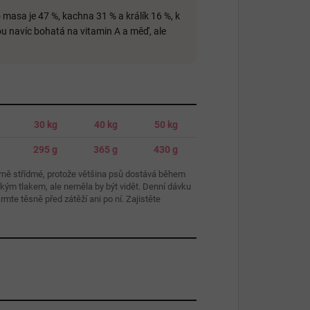
masa je 47 %, kachna 31 % a králík 16 %, k
ou navíc bohatá na vitamin A a měď, ale
30 kg
40 kg
50 kg
295 g
365 g
430 g
rně střídmé, protože většina psů dostává během
hkým tlakem, ale neměla by být vidět. Denní dávku
te těsně před zátěží ani po ní. Zajistěte