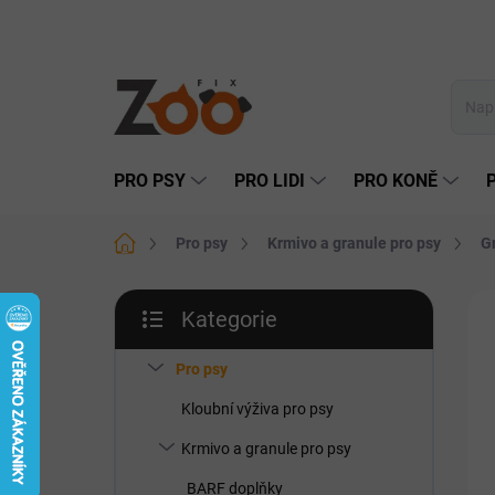
Přejít
na
obsah
PRO PSY
PRO LIDI
PRO KONĚ
Domů
Pro psy
Krmivo a granule pro psy
G
P
Kategorie
o
Přeskočit
NO
s
kategorie
t
Pro psy
r
Kloubní výživa pro psy
a
n
Krmivo a granule pro psy
n
BARF doplňky