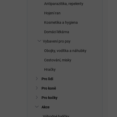
Antiparazitika, repelenty
Hojení ran
Kosmetika a hygiena
Domácí lékárna
Vybavení pro psy
Obojky, vodítka a náhubky
Cestování, misky
Hračky
Pro lidi
Pro koně
Pro kočky
Akce
Výhodné balíčky