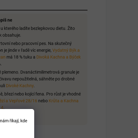
píš ne
 u kterého ladíte bezlepkovou dietu. Žito
k obsahuje.
tovní nebo pracovní pes. Na skutečný
n je jinde v řadě víc energie,
Vydatný Býk a
can
má 18 % tuku a
Divoká Kachna a Býček
.
 plemeno. Dvanáctimilimetrová granule je
čivavu nepoužitelná, sáhněte po drobné
uli
Divoké Kachny
.
ě, březí nebo kojící fena. Pro růst je vhodné
zí a Vepřové 28/16
nebo
Krůta a Kachna
14
.
nám říkají, kde