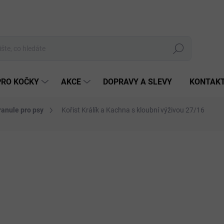
Hledat
PRO KOČKY
AKCE
DOPRAVY A SLEVY
KONTAK
ranule pro psy
Kořist Králík a Kachna s kloubní výživou 27/16
Neohodnoceno
Podrobnosti hodnocení
ZNAČKA:
KOŘIST
VINKA
od 
Měrná
cena:
ZVOL