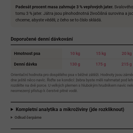
Padesát procent masa zahrnuje 3 % vepřových jater.
Svalového 
tomu 3 % jater. Játra jsou plnohodnotná živočišná surovina a js
chceme, abyste věděli, z čeho se to číslo skládá.
Doporučené denní dávkování
Hmotnost psa
10 kg
15 kg
20 kg
Denní dávka
130 g
175 g
215 g
Orientační hodnota pro dospělého psa v běžné zátěži. Hodnoty jsou zámě
dne ještě něco navíc. Řiďte se kondicí: žebra byste měli nahmatat pod le
rozdělte na dvě porce. U velkých plemen s hlubokým hrudníkem navíc nekrm
neomezený přístup k čerstvé pitné vodě.
Kompletní analytika a mikroživiny (jde rozkliknout)
Odkud čerpáme