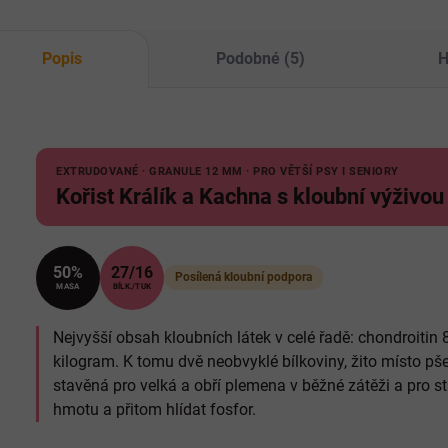
Popis
Podobné (5)
H
EXTRUDOVANÉ · GRANULE 12 MM · PRO VĚTŠÍ PSY I SENIORY
Kořist Králík a Kachna s kloubní výživo
50%
27/16
Posílená kloubní podpora
MASA
BÍLK./TUK
Nejvyšší obsah kloubních látek v celé řadě: chondroit
kilogram. K tomu dvě neobvyklé bílkoviny, žito místo pš
stavěná pro velká a obří plemena v běžné zátěži a pro sta
hmotu a přitom hlídat fosfor.