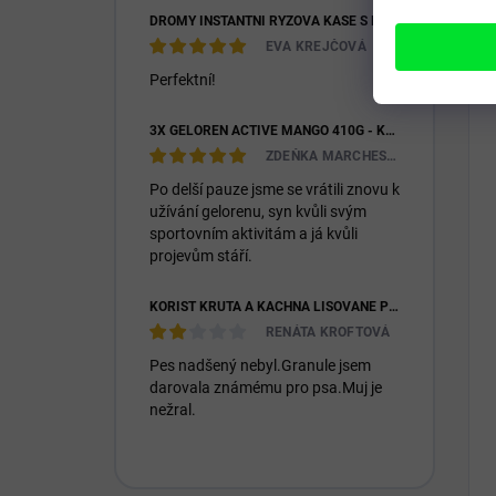
DROMY INSTANTNÍ RÝŽOVÁ KAŠE S KOZÍM MLÉKEM & PREBIOTIKY 1200G
EVA KREJČOVÁ
Perfektní!
3X GELOREN ACTIVE MANGO 410G - KLOUBNÍ VÝŽIVA PRO LIDI (3X 90KS)
ZDEŇKA MARCHESIOVÁ
Po delší pauze jsme se vrátili znovu k
užívání gelorenu, syn kvůli svým
sportovním aktivitám a já kvůli
projevům stáří.
KOŘIST KRŮTA A KACHNA LISOVANÉ PRO DOSPĚLÉ I ŠTĚŇATA 26/14
RENÁTA KROFTOVÁ
Pes nadšený nebyl.Granule jsem
darovala známému pro psa.Muj je
nežral.