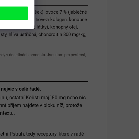
rkev a petržel, hrášek), ovoce 7 % (jablečné
ivovarské kvasnice, hovězí kolagen, konopné
c natur (huminové látky), konopný olej,
isty, hlíva ústřičná, chondroitin 800 mg/kg,
tedy v desetinách procenta. Jsou tam pro pestrost,
ejvíc v celé řadě.
nu, ostatní Kořisti mají 80 mg nebo nic
í příjem najdete v bloku níž, protože
ntextu.
tní Pstruh, tedy receptury, které v řadě