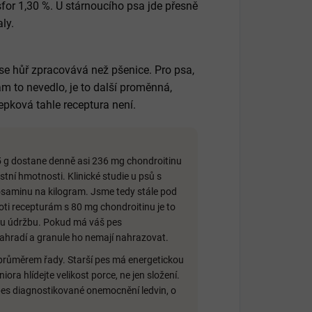
sfor 1,30 %. U stárnoucího psa jde přesně
aly.
 se hůř zpracovává než pšenice. Pro psa,
am to nevedlo, je to další proměnná,
lepková tahle receptura není.
5 g dostane denně asi 236 mg chondroitinu
tní hmotnosti. Klinické studie u psů s
osaminu na kilogram. Jsme tedy stále pod
proti recepturám s 80 mg chondroitinu je to
ou údržbu. Pokud má váš pes
nahradí a granule ho nemají nahrazovat.
průměrem řady. Starší pes má energetickou
iora hlídejte velikost porce, ne jen složení.
š pes diagnostikované onemocnění ledvin, o