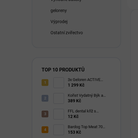
geloreny
Výprodej
Ostatní zvířectvo
TOP 10 PRODUKTŮ
3x Geloren ACTIVE
pomeranč 400g (3x90
1 299 Kč
tbl)
Kořist Vydatný Býk a
Krocan pro aktivní psy
389 Kč
32/18
FFL dental kříž s
eukalyptem 1 ks
12 Kč
Bardog Top Meat 70
granule lisované za
153 Kč
studena 28/16