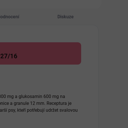
odnocení
Diskuze
u 27/16
in 800 mg a glukosamin 600 mg na
enice a granule 12 mm. Receptura je
rší psy, kteří potřebují udržet svalovou