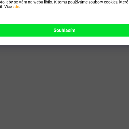
to, aby se Vám na webu líbilo. K tomu používáme soubory cookies, které 
t. Více
zde
.
Předchozí článek
Další
Souhlasím