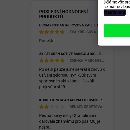
Děláme vše pro
se máme zlepši
POSLEDNÍ HODNOCENÍ
Nastavení
PRODUKTŮ
DROMY INSTANTNÍ RÝŽOVÁ KAŠE S KOZÍM MLÉKEM & PREBIOTIKY 1200G
EVA KREJČOVÁ
Perfektní!
3X GELOREN ACTIVE MANGO 410G - KLOUBNÍ VÝŽIVA PRO LIDI (3X 90KS)
ZDEŇKA MARCHESIOVÁ
Po delší pauze jsme se vrátili znovu k
užívání gelorenu, syn kvůli svým
sportovním aktivitám a já kvůli
projevům stáří.
KOŘIST KRŮTA A KACHNA LISOVANÉ PRO DOSPĚLÉ I ŠTĚŇATA 26/14
RENÁTA KROFTOVÁ
Pes nadšený nebyl.Granule jsem
darovala známému pro psa.Muj je
nežral.