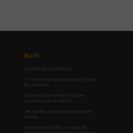
BLOG
5 kroků k silné imunitě psa
11 border kolií a granule Kořist Vydatný
Býk & Krocan
Zkušenosti chovatelky: Proč jsme
zakotvili u granulí KOŘIST
Jak s láskou a odborností krmit psího
seniora
Precision MICROBES – Koktejl tělu