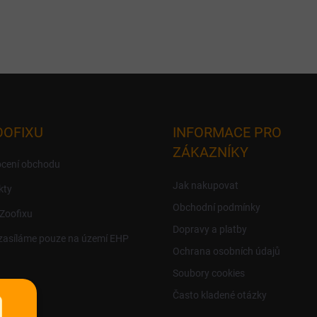
OOFIXU
INFORMACE PRO
ZÁKAZNÍKY
cení obchodu
Jak nakupovat
kty
Obchodní podmínky
 Zoofixu
Dopravy a platby
zasíláme pouze na území EHP
Ochrana osobních údajů
Soubory cookies
Často kladené otázky