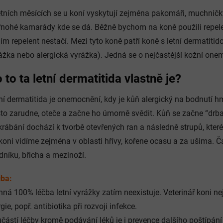
etních měsících se u koní vyskytují zejména pakomáři, muchničky
řnohé kamarády kde se dá. Běžně bychom na koně použili repele
ím repelent nestačí. Mezi tyto koně patří koně s letní dermatiti
ážka nebo alergická vyrážka). Jedná se o nejčastější kožní one
 to ta letní dermatitida vlastně je?
ní dermatitida je onemocnění, kdy je kůň alergický na bodnutí
to zarudne, oteče a začne ho úmorně svědit. Kůň se začne “drbat
krábání dochází k tvorbě otevřených ran a následně strupů, které 
koni vidíme zejména v oblasti hřívy, kořene ocasu a za ušima. 
dníku, břicha a mezinoží.
ba:
nná 100% léčba letní vyrážky zatím neexistuje. Veterinář koni nej
rgie, popř. antibiotika při rozvoji infekce.
částí léčby kromě podávání léků je i prevence dalšího poštípá