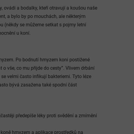
, ovádi a bodalky, kteří otravují a koušou naše
nt, a bylo by po mouchách, ale některým
dou (někdy se můžeme setkat s pojmy letní
mocnění u koní.
 hmyzem. Po bodnutí hmyzem koni postižené
 o vše, co mu přijde do cesty”. Vlivem drbání
se velmi často infikují bakteriemi. Tyto léze
Často bývá zasažena také spodní část
častěji předepíše léky proti svědění a zmírnění
ní koně hmyzem a aplikace prostředků na