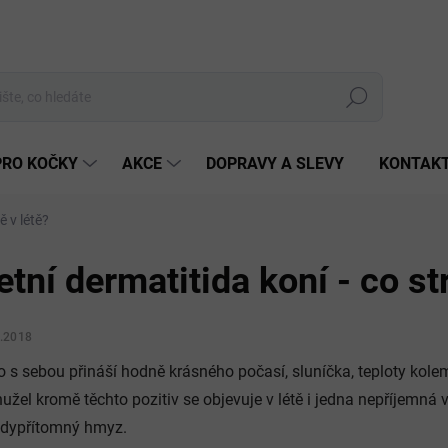
Hledat
PRO KOČKY
AKCE
DOPRAVY A SLEVY
KONTAK
ě v létě?
etní dermatitida koní - co st
9.2018
o s sebou přináší hodně krásného počasí, sluníčka, teploty kole
užel kromě těchto pozitiv se objevuje v létě i jedna nepříjemná v
dypřítomný hmyz.