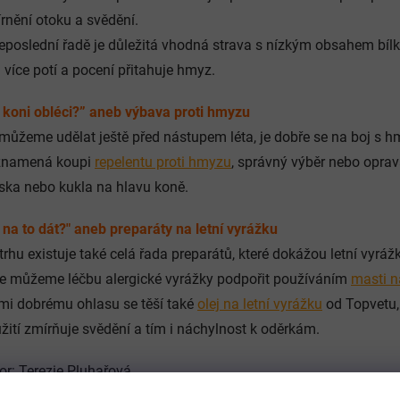
rnění otoku a svědění.
eposlední řadě je důležitá vhodná strava s nízkým obsahem bílko
 více potí a pocení přitahuje hmyz.
 koni obléci?” aneb výbava proti hmyzu
můžeme udělat ještě před nástupem léta, je dobře se na boj s hm
znamená koupi
repelentu proti hmyzu
, správný výběr nebo oprav
ka nebo kukla na hlavu koně.
 na to dát?" aneb preparáty na letní vyrážku
trhu existuje také celá řada preparátů, které dokážou letní vyráž
e můžeme léčbu alergické vyrážky podpořit používáním
masti 
mi dobrému ohlasu se těší také
olej na letní vyrážku
od Topvetu, 
žití zmírňuje svědění a tím i náchylnost k oděrkám.
or: Terezie Pluhařová