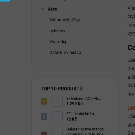
í
p
V l
Akce
a
čty
n
Výhodné balíčky
kon
e
geloreny
l
vyr
Výprodej
Co
Ostatní zvířectvo
Let
mís
a š
na 
TOP 10 PRODUKTŮ
hru
3x Geloren ACTIVE
pomeranč 400g (3x90
1 299 Kč
Léč
tbl)
FFL dental kříž s
Úči
eukalyptem 1 ks
12 Kč
ale
Geloren Active mango &
Sou
pomeranč & ostružina