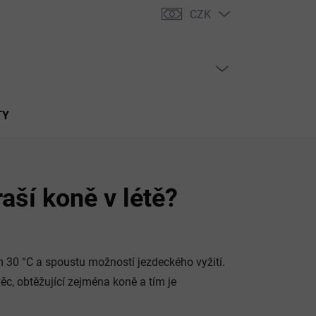
CZK
PRÁZDNÝ KOŠÍK
NÁKUPNÍ
KOŠÍK
TY
raší koně v létě?
m 30 °C a spoustu možností jezdeckého vyžití.
ěc, obtěžující zejména koně a tím je