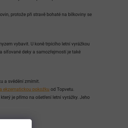
vin, protože při stravě bohaté na bílkoviny se
yzem vybavit. U koně trpícího letní vyrážkou
a síťované deky a samozřejmostí je také
ku a svědění zmírnit.
na ekzematickou pokožku
od Topvetu.
který je přímo na ošetření letní vyrážky. Jeho