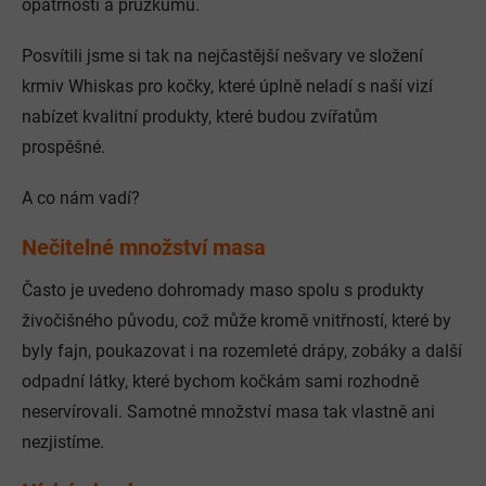
opatrnosti a průzkumu.
Posvítili jsme si tak na nejčastější nešvary ve složení
krmiv Whiskas pro kočky, které úplně neladí s naší vizí
nabízet kvalitní produkty, které budou zvířatům
prospěšné.
A co nám vadí?
Nečitelné množství masa
Často je uvedeno dohromady maso spolu s produkty
živočišného původu, což může kromě vnitřností, které by
byly fajn, poukazovat i na rozemleté drápy, zobáky a další
odpadní látky, které bychom kočkám sami rozhodně
neservírovali. Samotné množství masa tak vlastně ani
nezjistíme.