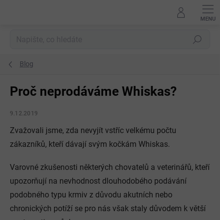
Přejít
na
obsah
Hledat
Blog
Proč neprodáváme Whiskas?
9.12.2019
Zvažovali jsme, zda nevyjít vstříc velkému počtu
zákazníků, kteří dávají svým kočkám Whiskas.
Varovné zkušenosti některých chovatelů a veterinářů, kteří
upozorňují na nevhodnost dlouhodobého podávání
podobného typu krmiv z důvodu akutních nebo
chronických potíží se pro nás však staly důvodem k větší