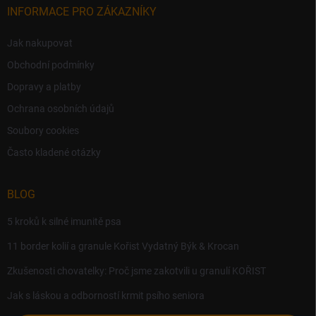
INFORMACE PRO ZÁKAZNÍKY
Jak nakupovat
Obchodní podmínky
Dopravy a platby
Ochrana osobních údajů
Soubory cookies
Často kladené otázky
BLOG
5 kroků k silné imunitě psa
11 border kolií a granule Kořist Vydatný Býk & Krocan
Zkušenosti chovatelky: Proč jsme zakotvili u granulí KOŘIST
Jak s láskou a odborností krmit psího seniora