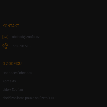
á
p
a
t
í
KONTAKT
obchod
@
zoofix.cz
770 620 510
O ZOOFIXU
Hodnocení obchodu
Kontakty
Lidé v Zoofixu
Zboží zasíláme pouze na území EHP