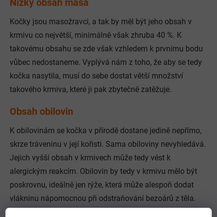
Nízký obsah masa
Kočky jsou masožravci, a tak by měl být jeho obsah v
krmivu co největší, minimálně však zhruba 40 %. K
takovému obsahu se zde však vzhledem k prvnímu bodu
vůbec nedostaneme. Vyplývá nám z toho, že aby se tedy
kočka nasytila, musí do sebe dostat větší množství
takového krmiva, které ji pak zbytečně zatěžuje.
Obsah obilovin
K obilovinám se kočka v přírodě dostane jedině nepřímo,
skrze tráveninu v její kořisti. Sama obiloviny nevyhledává.
Jejich vyšší obsah v krmivech může tedy vést k
alergickým reakcím. Obilovin by tedy v krmivu mělo být
poskrovnu, ideálně jen rýže, která může alespoň dodat
vlákninu nápomocnou při odstraňování bezoárů z těla.