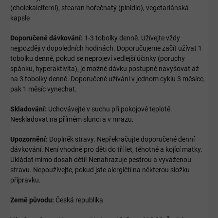
(cholekalciferol), stearan hořečnatý (plnidlo), vegetariánská
kapsle
Doporučené dávkování:
1-3 tobolky denně. Užívejte vždy
nejpozději v dopoledních hodinách. Doporučujeme začít užívat 1
tobolku denně, pokud se neprojeví vedlejší účinky (poruchy
spánku, hyperaktivita), je možné dávku postupně navyšovat až
na 3 tobolky denně. Doporučené užívání v jednom cyklu 3 měsíce,
pak 1 měsíc vynechat.
Skladování:
Uchovávejte v suchu při pokojové teplotě.
Neskladovat na přímém slunci a v mrazu.
Upozornění:
Doplněk stravy. Nepřekračujte doporučené denní
dávkování. Není vhodné pro děti do tří let, těhotné a kojící matky.
Ukládat mimo dosah dětí! Nenahrazuje pestrou a vyváženou
stravu. Nepoužívejte, pokud jste alergičtí na některou složku
přípravku.
Země původu:
Česká republika