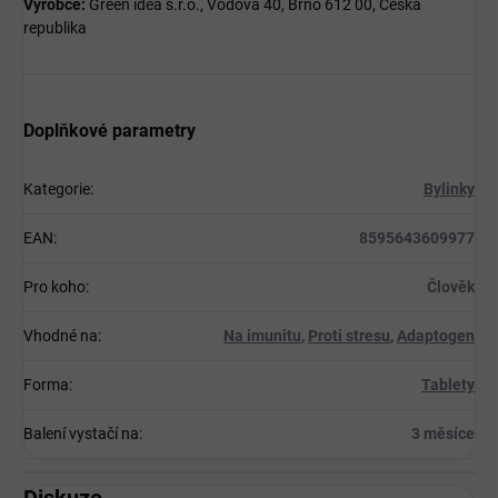
Výrobce:
Green idea s.r.o., Vodova 40, Brno 612 00, Česká
republika
Doplňkové parametry
Kategorie
:
Bylinky
EAN
:
8595643609977
Pro koho
:
Člověk
Vhodné na
:
Na imunitu
,
Proti stresu
,
Adaptogen
Forma
:
Tablety
Balení vystačí na
:
3 měsíce
Diskuze