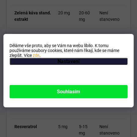
Zelená káva stand.
20 mg
20-60
Není
extrakt
mg
stanoveno
Ženšen stand.
20 mg
20-60
Není
Děláme vše proto, aby se Vám na webu líbilo. K tomu
extrakt
mg
stanoveno
používáme soubory cookies, které nám říkají, kde se máme
zlepšit. Více
zde
.
Nastavení
Hořčík
17 mg
17-51
5-14 % RHP
mg
Souhlasím
B-komplex
12 mg
12-36
34-102 %
mg
RHP
Resveratrol
5 mg
5-15
Není
mg
stanoveno