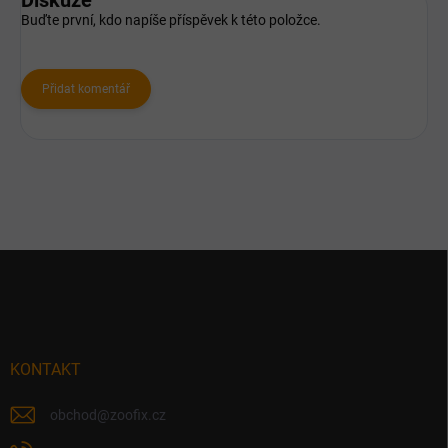
Buďte první, kdo napíše příspěvek k této položce.
Přidat komentář
Z
á
p
a
t
í
KONTAKT
obchod
@
zoofix.cz