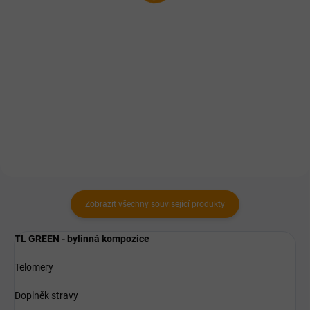
cena:
Do košíku
Do košíku
Zvýhodněné balení kloubní výživy
Geloren Active je doplněk stravy
pro 3měsíční kúru.
na klouby v podobě želé s
vysokým obsahem vyživujících
látek s příchutí červeného
pomeranče.
Zobrazit všechny související produkty
TL GREEN - bylinná kompozice
Telomery
Doplněk stravy