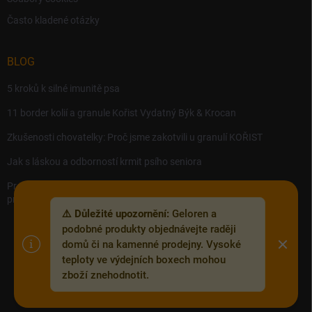
Často kladené otázky
BLOG
5 kroků k silné imunitě psa
11 border kolií a granule Kořist Vydatný Býk & Krocan
Zkušenosti chovatelky: Proč jsme zakotvili u granulí KOŘIST
Jak s láskou a odborností krmit psího seniora
Precision MICROBES – Koktejl tělu prospěšných živých bakterií,
probiotik a postbiotik.
⚠️ Důležité upozornění:
Geloren a
podobné produkty objednávejte raději
domů či na kamenné prodejny. Vysoké
teploty ve výdejních boxech mohou
Copyright 2026
Zoofix.cz
. Všechna práva vyhrazena.
Upravit nastavení
zboží znehodnotit.
cookies
Vytvořil Shoptet