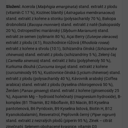
Složení:
Acerola (
Malphigia emarginata
) stand. extrakt z plodu
(vitamín C 17 %), Kozinec blanitý (
Astragalus membranaceus
)
stand. extrakt z kořene a stonku (polysacharidy 70 %), Bakopa
drobnolistá (
Bacopa monnieri
) stand. extrakt z natě (bakopasidy
20 %), Ostropestřec mariánský (
Silybum Marianum
) stand.
extrakt ze semen (sylimarin 80 %), Açai Berry (
Euterpe oleracea
)
extrakt z plodu (4:1), Rozchodnice růžová (
Rhodiola rosea
)
extrakt z kořene a stvolu (10:1), Schizandra čínská (
Schizandra
chinensis
) stand. extrakt z plodu (schizandriny 5 %), Zelený čaj
(
Camellia sinensis
) stand. extrakt z listu (polyphenoly 50 %),
Kurkuma dlouhá (
Curcuma longa
) stand. extrakt z kořene
(curcuminoidy 95 %), Kustovnice čínská (Lycium chinense) stand.
extrakt z plodu (polysacharidy 40 %), Kávovník arabský (Coffea
arabica) stand. extrakt z plodu (kyselina chlorogenová 50 %),
Ženšen (
Panax ginseng
) stand. extrakt z kořene (ginsenosidy 25
%), Aquamin Mg – hydroxid hořečnatý (magnesium hydroxide), B-
komplex (B1 Thiamin, B2 Riboflavin, B3 Niacin, B5 Kyselina
pantotenová, B6 Pyridoxin, B9 Kyselina listová, Biotin H, B12
Kyanokobalamin), Resveratrol, Pepřovník černý (
Piper nigrum
)
stand. extrakt z nezralých plodů (piperin 95 %), Zinek – citrát
zinečnatý, Selenem obohacené kvasnice, vitamín D3