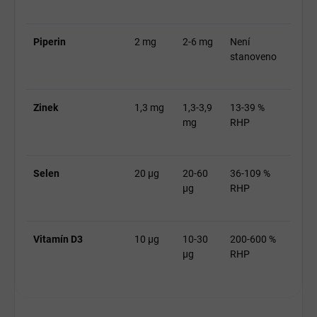
Piperin
2 mg
2-6 mg
Není
stanoveno
Zinek
1,3 mg
1,3-3,9
13-39 %
mg
RHP
Selen
20 μg
20-60
36-109 %
μg
RHP
Vitamín D3
10 μg
10-30
200-600 %
μg
RHP