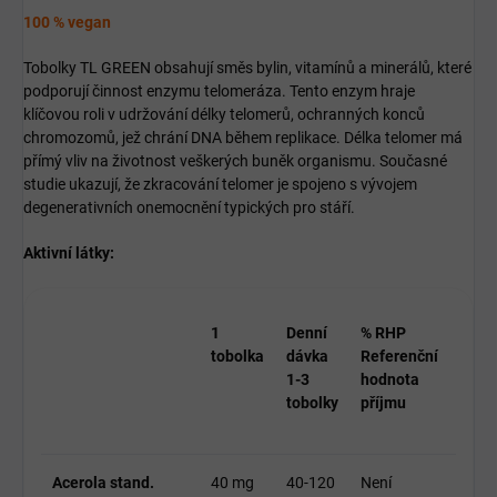
​100 % vegan
Tobolky TL GREEN obsahují směs bylin, vitamínů a minerálů, které
podporují činnost enzymu telomeráza. Tento enzym hraje
klíčovou roli v udržování délky telomerů, ochranných konců
chromozomů, jež chrání DNA během replikace. Délka telomer má
přímý vliv na životnost veškerých buněk organismu. Současné
studie ukazují, že zkracování telomer je spojeno s vývojem
degenerativních onemocnění typických pro stáří.
Aktivní látky:
1
Denní
% RHP
tobolka
dávka
Referenční
1-3
hodnota
tobolky
příjmu
Acerola stand.
40 mg
40-120
Není