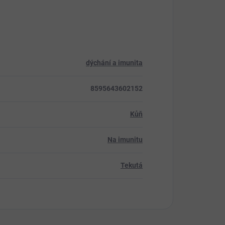
dýchání a imunita
8595643602152
Kůň
Na imunitu
Tekutá