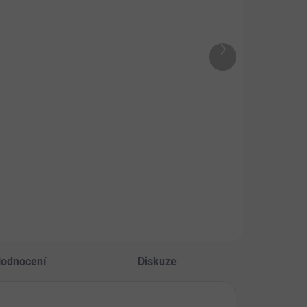
Gastro Zen 1 l
omy
719 Kč
stroAkut 2kg
Další
3 Kč
Do košíku
produkt
Do košíku
Cesta k fyziologické
rovnováze trávicího
inové látky a
systému.
iotika -
očišné uhlí pro
ě"
odnocení
Diskuze