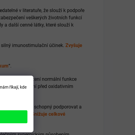
datelné v literatuře, že slouží k podpoře
zabezpečení veškerých životních funkcí
a další cenné látky, které slouží k
 silný imunostimulační účinek.
Zvyšuje
ikum
“.
ů. Přispívá k udržení normální funkce
a po něm. Chrání před oxidativním
nám říkají, kde
ní.
čné. Betaglukan je schopný podporovat a
ný antioxidant.
Snižuje celkové
 společným synergickým působením