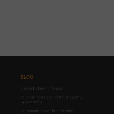
BLOG
5 kroků k silné imunitě psa
11 border kolií a granule Kořist Vydatný
Býk & Krocan
Zkušenosti chovatelky: Proč jsme