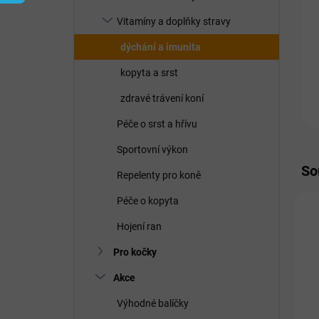
í
p
Vitamíny a doplňky stravy
a
n
dýchání a imunita
e
kopyta a srst
l
zdravé trávení koní
Péče o srst a hřívu
Sportovní výkon
So
Repelenty pro koně
Péče o kopyta
Hojení ran
Pro kočky
Akce
Výhodné balíčky