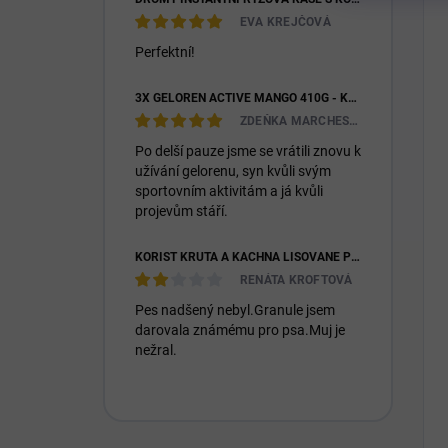
EVA KREJČOVÁ
Perfektní!
3X GELOREN ACTIVE MANGO 410G - KLOUBNÍ VÝŽIVA PRO LIDI (3X 90KS)
ZDEŇKA MARCHESIOVÁ
Po delší pauze jsme se vrátili znovu k
užívání gelorenu, syn kvůli svým
sportovním aktivitám a já kvůli
projevům stáří.
KOŘIST KRŮTA A KACHNA LISOVANÉ PRO DOSPĚLÉ I ŠTĚŇATA 26/14
RENÁTA KROFTOVÁ
Pes nadšený nebyl.Granule jsem
darovala známému pro psa.Muj je
nežral.