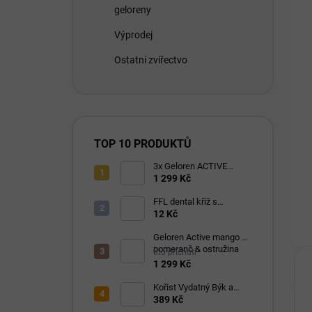
geloreny
Výprodej
Ostatní zvířectvo
TOP 10 PRODUKTŮ
3x Geloren ACTIVE
pomeranč 400g (3x90
1 299 Kč
tbl)
FFL dental kříž s
eukalyptem 1 ks
12 Kč
Geloren Active mango &
pomeranč & ostružina
trio příchutí
1210g
1 299 Kč
Kořist Vydatný Býk a
Krocan pro aktivní psy
389 Kč
32/18