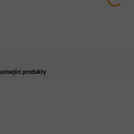
−
ZE
uvisející produkty
SKLADEM
SKLADEM