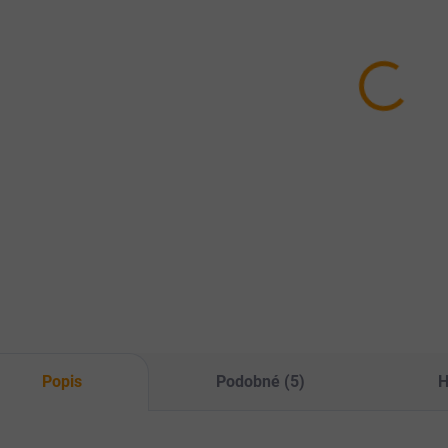
PM postbiotika
PM postbiotika
Dr
pro koně a
pro koně a
Ga
hříbata 5l
hříbata 1l
51
2 340 Kč
585 Kč
Do košíku
Do košíku
Hum
Pro rychlou obnovu
preb
Postbiotické
střevní rovnováhy
"živ
doplňkové krmivo
při akutních i
kon
pro stabilizaci
chronických
střevního
problémech s
mikrobiomu.
trávením, jako jsou
průjmy, koliky nebo
kotwasser.
Popis
Podobné (5)
H