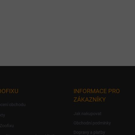
OOFIXU
INFORMACE PRO
ZÁKAZNÍKY
cení obchodu
Jak nakupovat
kty
Obchodní podmínky
 Zoofixu
Dopravy a platby