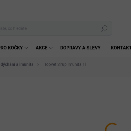
Hledat
PRO KOČKY
AKCE
DOPRAVY A SLEVY
KONTAK
dýchání a imunita
Topvet Sirup Imunita 1l
Neohodnoceno
Podrobnosti hodnocení
ZNAČKA:
TOPVET
548
Měrná
SKLA
cena:
MŮŽEM
DO:
7.8.20
MOŽNO