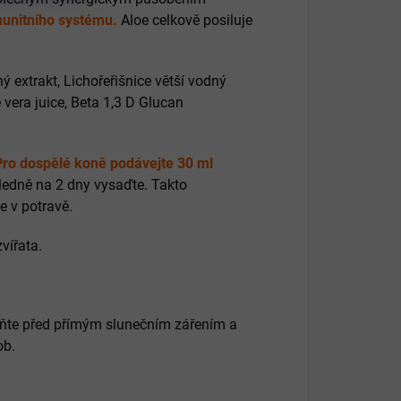
munitního systému.
Aloe celkově posiluje
 extrakt, Lichořeřišnice větší vodný
 vera juice, Beta 1,3 D Glucan
Pro dospělé koně podávejte 30 ml
ledně na 2 dny vysaďte. Takto
e v potravě.
vířata.
aňte před přímým slunečním zářením a
ob.