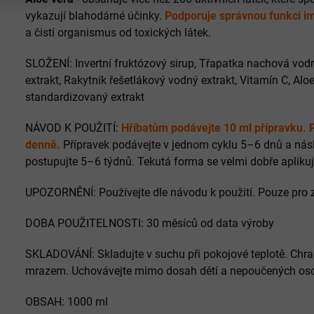
vykazují blahodárné účinky.
Podporuje správnou funkci i
a čistí organismus od toxických látek.
SLOŽENÍ: Invertní fruktózový sirup, Třapatka nachová vodný
extrakt, Rakytník řešetlákový vodný extrakt, Vitamín C, Aloe
standardizovaný extrakt
NÁVOD K POUŽITÍ:
Hříbatům podávejte 10 ml přípravku. 
denně.
Přípravek podávejte v jednom cyklu 5–6 dnů a nás
postupujte 5–6 týdnů. Tekutá forma se velmi dobře aplikuj
UPOZORNĚNÍ: Používejte dle návodu k použití. Pouze pro z
DOBA POUŽITELNOSTI: 30 měsíců od data výroby
SKLADOVÁNÍ: Skladujte v suchu při pokojové teplotě. Chr
mrazem. Uchovávejte mimo dosah dětí a nepoučených os
OBSAH: 1000 ml