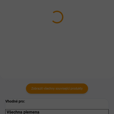
FFL dog tin turkey 400 g
FALCO TIM rybí 1200g
55 Kč
69 Kč
Do košíku
Do košíku
Krůtí konzerva v podobě paté je
Celomletá 100% masová
vyrobena z čerstvého masa pro
konzerva z ryb, ořezů hovězího
dospělé psy.
masa a drobů.
Zobrazit všechny související produkty
Vhodné pro:
Všechna plemena