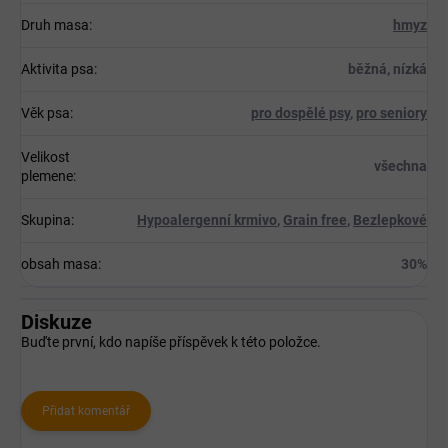
Druh masa
:
hmyz
Aktivita psa
:
běžná, nízká
Věk psa
:
pro dospělé psy
,
pro seniory
Velikost
všechna
plemene
:
Skupina
:
Hypoalergenní krmivo
,
Grain free
,
Bezlepkové
obsah masa
:
30%
Diskuze
Buďte první, kdo napíše příspěvek k této položce.
Přidat komentář