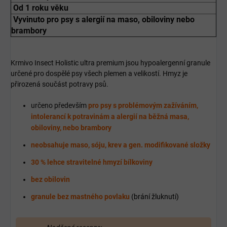
Od 1 roku věku
Vyvinuto pro psy s alergií na maso, obiloviny nebo
brambory
Krmivo Insect Holistic ultra premium jsou hypoalergenní granule
určené pro dospělé psy všech plemen a velikostí. Hmyz je
přirozená součást potravy psů.
určeno především
pro psy s problémovým zažíváním,
intolerancí k potravinám a alergií na běžná masa,
obiloviny, nebo brambory
neobsahuje maso, sóju, krev a gen. modifikované složky
30 % lehce stravitelné hmyzí bílkoviny
bez obilovin
granule bez mastného povlaku
(brání žluknutí)