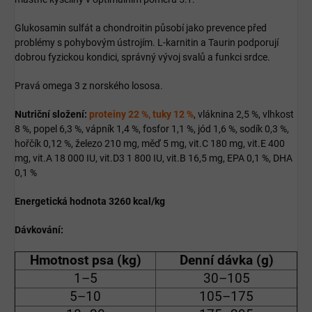
Glukosamin sulfát a chondroitin působí jako prevence před
problémy s pohybovým ústrojím. L-karnitin a Taurin podporují
dobrou fyzickou kondici, správný vývoj svalů a funkci srdce.
Pravá omega 3 z norského lososa.
Nutriční složení:
proteiny 22 %, tuky 12 %
, vláknina 2,5 %, vlhkost
8 %, popel 6,3 %, vápník 1,4 %, fosfor 1,1 %, jód 1,6 %, sodík 0,3 %,
hořčík 0,12 %, železo 210 mg, měď 5 mg, vit.C 180 mg, vit.E 400
mg, vit.A 18 000 IU, vit.D3 1 800 IU, vit.B 16,5 mg, EPA 0,1 %, DHA
0,1 %
Energetická hodnota 3260 kcal/kg
Dávkování:
Hmotnost psa (kg)
Denní dávka (g)
1–5
30–105
5–10
105–175