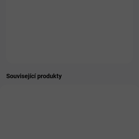
MŮŽEME DORUČIT DO:
ZVOLTE VARIANTU
MOŽNOSTI DORUČENÍ
−
+
Přidat do košíku
ZEPTAT SE
HLÍDAT
Související produkty
SKLADEM
SKLADEM