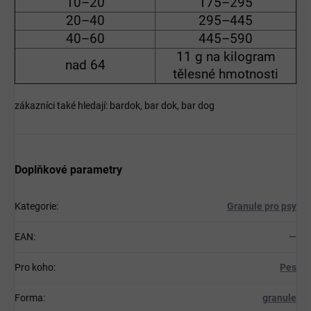
10–20
175–295
20–40
295–445
40–60
445–590
11 g na kilogram
nad 64
tělesné hmotnosti
zákazníci také hledají: bardok, bar dok, bar dog
Doplňkové parametry
Kategorie
:
Granule pro psy
EAN
:
—
Pro koho
:
Pes
Forma
:
granule