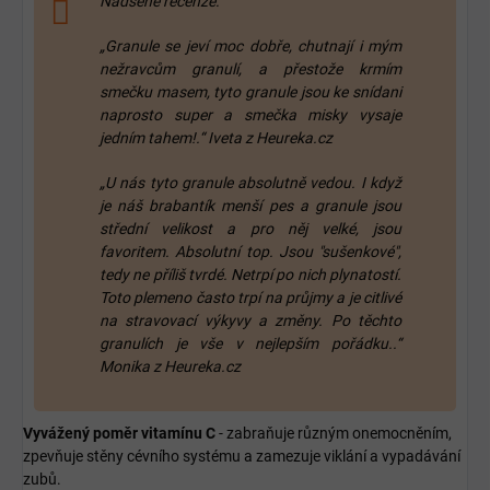
Nadšené recenze:
„Granule se jeví moc dobře, chutnají i mým
nežravcům granulí, a přestože krmím
smečku masem, tyto granule jsou ke snídani
naprosto super a smečka misky vysaje
jedním tahem!.“ Iveta z Heureka.cz
„U nás tyto granule absolutně vedou. I když
je náš brabantík menší pes a granule jsou
střední velikost a pro něj velké, jsou
favoritem. Absolutní top. Jsou "sušenkové",
tedy ne příliš tvrdé. Netrpí po nich plynatostí.
Toto plemeno často trpí na průjmy a je citlivé
na stravovací výkyvy a změny. Po těchto
granulích je vše v nejlepším pořádku..“
Monika z Heureka.cz
Vyvážený poměr vitamínu C
- zabraňuje různým onemocněním,
zpevňuje stěny cévního systému a zamezuje viklání a vypadávání
zubů.