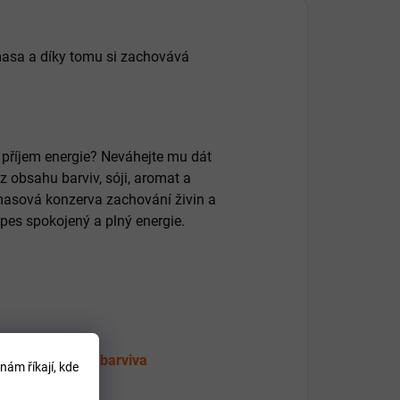
masa a díky tomu si zachovává
í příjem energie? Neváhejte mu dát
 obsahu barviv, sóji, aromat a
masová konzerva zachování živin a
pes spokojený a plný energie.
chucovadla ani barviva
nám říkají, kde