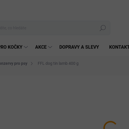
Hledat
PRO KOČKY
AKCE
DOPRAVY A SLEVY
KONTAK
onzervy pro psy
FFL dog tin lamb 400 g
Neohodnoceno
Podrobnosti hodnocení
ZNAČKA:
FITMIN
55 
Měrná
SKLA
cena:
MŮŽEM
DO:
11.8.
MOŽNO