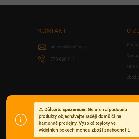
Z
á
p
a
KONTAKT
O Z
t
í
Hodno
obchod
@
zoofix.cz
Konta
770 620 510
Lidé v
Zboží 
⚠️ Důležité upozornění:
Geloren a podobné
produkty objednávejte raději domů či na
kamenné prodejny. Vysoké teploty ve
výdejních boxech mohou zboží znehodnotit.