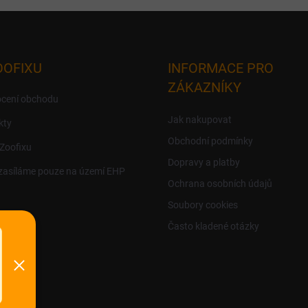
OOFIXU
INFORMACE PRO
ZÁKAZNÍKY
cení obchodu
Jak nakupovat
kty
Obchodní podmínky
 Zoofixu
Dopravy a platby
zasíláme pouze na území EHP
Ochrana osobních údajů
Soubory cookies
Často kladené otázky