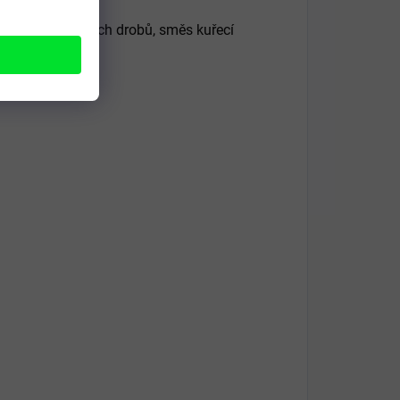
aloviny a hovězích drobů, směs kuřecí