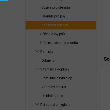
í
p
Výživa pro štěňata
a
n
Granule pro psy
e
Konzervy pro psy
l
Péče o zuby psů
Průjem, trávení a imunita
Pamlsky
So
Odměny
Vitamíny a doplňky
N
Rostlinné a rybí oleje
Vitamíny na srst
Uklidnění, stres
Psí zdraví a hygiena