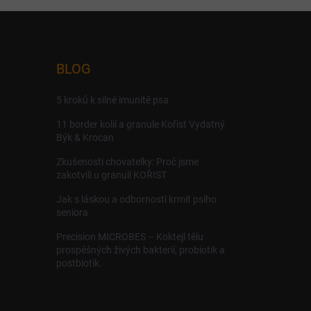
BLOG
5 kroků k silné imunitě psa
11 border kolií a granule Kořist Vydatný
Býk & Krocan
Zkušenosti chovatelky: Proč jsme
zakotvili u granulí KOŘIST
Jak s láskou a odborností krmit psího
seniora
Precision MICROBES – Koktejl tělu
prospěšných živých bakterií, probiotik a
postbiotik.