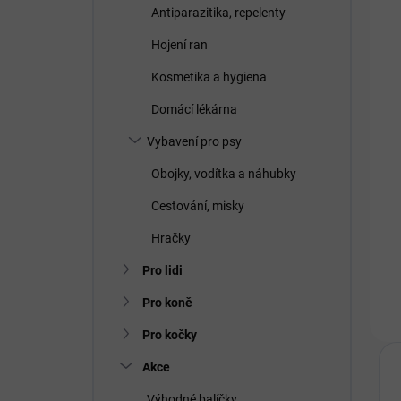
Antiparazitika, repelenty
Hojení ran
Kosmetika a hygiena
Domácí lékárna
Vybavení pro psy
Obojky, vodítka a náhubky
Cestování, misky
Hračky
Pro lidi
Pro koně
Pro kočky
Akce
Výhodné balíčky