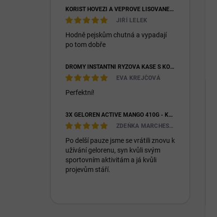
KOŘIST HOVĚZÍ A VEPŘOVÉ LISOVANÉ 28/16
JIŘÍ LELEK
Hodně pejskům chutná a vypadají
po tom dobře
DROMY INSTANTNÍ RÝŽOVÁ KAŠE S KOZÍM MLÉKEM & PREBIOTIKY 1200G
EVA KREJČOVÁ
Perfektní!
3X GELOREN ACTIVE MANGO 410G - KLOUBNÍ VÝŽIVA PRO LIDI (3X 90KS)
ZDEŇKA MARCHESIOVÁ
Po delší pauze jsme se vrátili znovu k
užívání gelorenu, syn kvůli svým
sportovním aktivitám a já kvůli
projevům stáří.