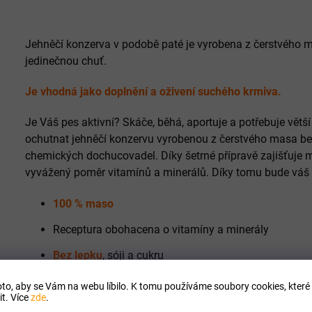
Jehněčí konzerva v podobě paté je vyrobena z čerstvého 
jedinečnou chuť.
Je vhodná jako doplnění a oživení suchého krmiva.
Je Váš pes aktivní? Skáče, běhá, aportuje a potřebuje větš
ochutnat jehněčí konzervu vyrobenou z čerstvého masa bez
chemických dochucovadel. Díky šetrné přípravě zajišťuje 
vyvážený poměr vitamínů a minerálů. Díky tomu bude váš 
100 % maso
Receptura obohacena o vitamíny a minerály
Bez lepku
, sóji a cukru
Neobsahuje žádné obiloviny, chem. konzervanty, do
to, aby se Vám na webu líbilo. K tomu používáme soubory cookies, které 
t. Více
zde
.