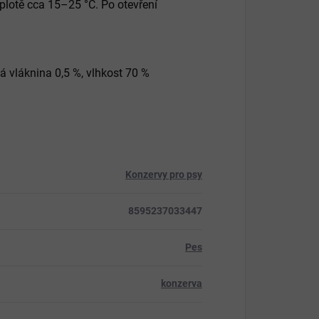
plotě cca 15–25 °C. Po otevření
bá vláknina 0,5 %, vlhkost 70 %
Konzervy pro psy
8595237033447
Pes
konzerva