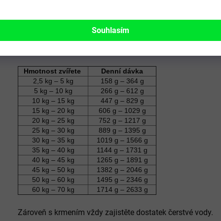
Složení
směs jehněčí svaloviny a jehněčích drobů, směs hovězí sv
svaloviny a kuřecích drobů
Souhlasím
Doporučená denní dávka:
Hmotnost zvířete
Denní dávka
2,5 kg – 5 kg
158 g – 364 g
5 kg – 10 kg
266 g – 612 g
10 kg – 15 kg
447 g – 829 g
15 kg – 20 kg
606 g – 1029 g
20 kg – 25 kg
752 g – 1217 g
25 kg – 30 kg
889 g – 1395 g
30 kg – 35 kg
1019 g – 1566 g
35 kg – 40 kg
1144 g – 1731 g
40 kg – 45 kg
1265 g – 1891 g
45 kg – 50 kg
1382 g – 2046 g
50 kg – 60 kg
1495 g – 2346 g
60 kg – 70 kg
1714 g – 2633 g
Zároveň s krmením vždy zajistěte dostatek čerstvé vody.