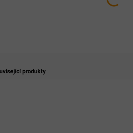
−
ZE
uvisející produkty
OVINKA
AKCE
SKLADEM
SKLADEM