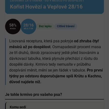
LISOVÁNO ZA STUDENA · OD 4 MĚSÍCŮ PO DOSPĚLOST
Kořist Hovězí a Vepřové 28/16
58%
28/16
Bez lepku
Citlivé trávení
MASA
BÍLK./TUK
Lisovaná receptura, která psa pokryje
od zhruba čtyř
měsíců až po dospělost
. Osmapadesát procent masa
ze tří druhů, škrob zpracovaný ještě před lisováním a
dávkovací tabulka, která plynule přechází z růstu do
dospělé dávky. Krmivo tedy nemusíte v průběhu
dospívání měnit, mění se jen řádek v tabulce.
Pro první
týdny po odstavu doporučujeme spíš Krůtu a Kachnu,
důvod najdete níž.
Je tohle krmivo pro vašeho psa?
Komu sedí