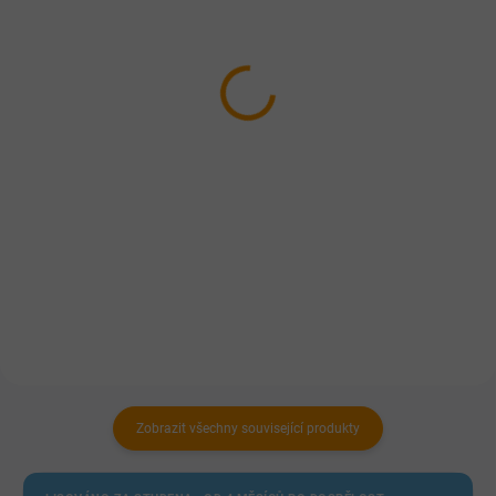
FALCO TIM drůbeží 400g
Fitmin salám sausage
Beef 900g
39 Kč
Hovězí se zeleninou
Detail
55 Kč
Celomletá 100% masová
Do košíku
konzerva z ořezů hovězího a
drůbežího masa a drobů.
Kompletní krmivo pro dospělé
psy s hovězím masem
Zobrazit všechny související produkty