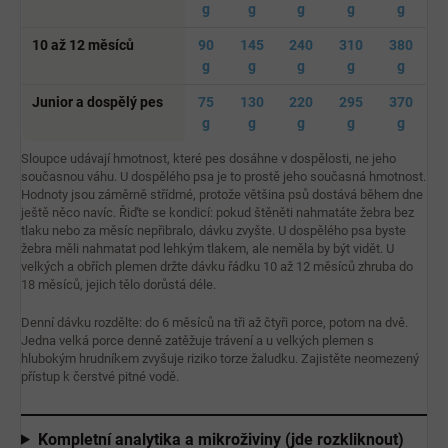
g
g
g
g
g
10 až 12 měsíců
90
145
240
310
380
g
g
g
g
g
Junior a dospělý pes
75
130
220
295
370
g
g
g
g
g
Sloupce udávají hmotnost, které pes dosáhne v dospělosti, ne jeho
současnou váhu. U dospělého psa je to prostě jeho současná hmotnost.
Hodnoty jsou záměrně střídmé, protože většina psů dostává během dne
ještě něco navíc. Řiďte se kondicí: pokud štěněti nahmatáte žebra bez
tlaku nebo za měsíc nepřibralo, dávku zvyšte. U dospělého psa byste
žebra měli nahmatat pod lehkým tlakem, ale neměla by být vidět. U
velkých a obřích plemen držte dávku řádku 10 až 12 měsíců zhruba do
18 měsíců, jejich tělo dorůstá déle.
Denní dávku rozdělte: do 6 měsíců na tři až čtyři porce, potom na dvě.
Jedna velká porce denně zatěžuje trávení a u velkých plemen s
hlubokým hrudníkem zvyšuje riziko torze žaludku. Zajistěte neomezený
přístup k čerstvé pitné vodě.
Kompletní analytika a mikroživiny (jde rozkliknout)