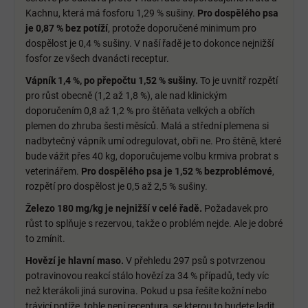
Kachnu, která má fosforu 1,29 % sušiny.
Pro dospělého psa
je 0,87 % bez potíží
, protože doporučené minimum pro
dospělost je 0,4 % sušiny. V naší řadě je to dokonce nejnižší
fosfor ze všech dvanácti receptur.
Vápník 1,4 %, po přepočtu 1,52 % sušiny.
To je uvnitř rozpětí
pro růst obecně (1,2 až 1,8 %), ale nad klinickým
doporučením 0,8 až 1,2 % pro štěňata velkých a obřích
plemen do zhruba šesti měsíců. Malá a střední plemena si
nadbytečný vápník umí odregulovat, obři ne. Pro štěně, které
bude vážit přes 40 kg, doporučujeme volbu krmiva probrat s
veterinářem.
Pro dospělého psa je 1,52 % bezproblémové
,
rozpětí pro dospělost je 0,5 až 2,5 % sušiny.
Železo 180 mg/kg je nejnižší v celé řadě.
Požadavek pro
růst to splňuje s rezervou, takže o problém nejde. Ale je dobré
to zmínit.
Hovězí je hlavní maso.
V přehledu 297 psů s potvrzenou
potravinovou reakcí stálo hovězí za 34 % případů, tedy víc
než kterákoli jiná surovina. Pokud u psa řešíte kožní nebo
trávicí potíže, tohle není receptura, se kterou to budete ladit.