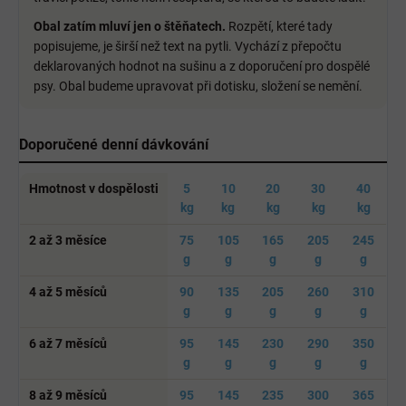
Obal zatím mluví jen o štěňatech.
Rozpětí, které tady
popisujeme, je širší než text na pytli. Vychází z přepočtu
deklarovaných hodnot na sušinu a z doporučení pro dospělé
psy. Obal budeme upravovat při dotisku, složení se nemění.
Doporučené denní dávkování
Hmotnost v dospělosti
5
10
20
30
40
kg
kg
kg
kg
kg
2 až 3 měsíce
75
105
165
205
245
g
g
g
g
g
4 až 5 měsíců
90
135
205
260
310
g
g
g
g
g
6 až 7 měsíců
95
145
230
290
350
g
g
g
g
g
8 až 9 měsíců
95
145
235
300
365