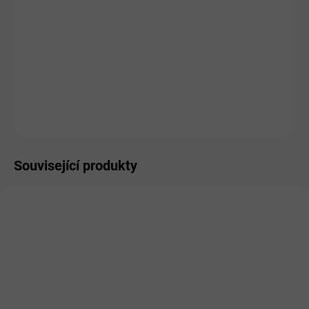
MŮŽEME DORUČIT DO:
ZVOLTE VARIANTU
MOŽNOSTI DORUČENÍ
−
+
Přidat do košíku
ZEPTAT SE
HLÍDAT
Související produkty
NA DOTAZ
SKLADEM