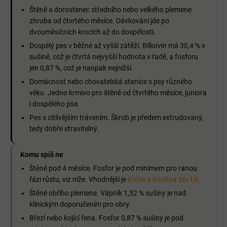
Štěně a dorostenec středního nebo velkého plemene
zhruba od čtvrtého měsíce. Dávkování jde po
dvouměsíčních krocích až do dospělosti.
Dospělý pes v běžné až vyšší zátěži. Bílkovin má 30,4 % v
sušině, což je čtvrtá nejvyšší hodnota v řadě, a fosforu
jen 0,87 %, což je naopak nejnižší.
Domácnost nebo chovatelská stanice s psy různého
věku. Jedno krmivo pro štěně od čtvrtého měsíce, juniora
i dospělého psa.
Pes s citlivějším trávením. Škrob je předem extrudovaný,
tedy dobře stravitelný.
Komu spíš ne
Štěně pod 4 měsíce. Fosfor je pod minimem pro ranou
fázi růstu, viz níže. Vhodnější je
Krůta a Kachna 26/14
.
Štěně obřího plemene. Vápník 1,52 % sušiny je nad
klinickým doporučením pro obry.
Březí nebo kojící fena. Fosfor 0,87 % sušiny je pod