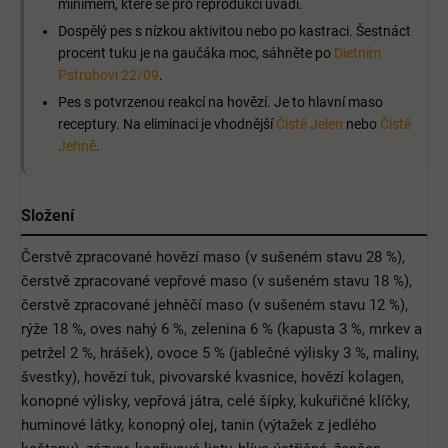
minimem, které se pro reprodukci uvádí.
Dospělý pes s nízkou aktivitou nebo po kastraci. Šestnáct
procent tuku je na gaučáka moc, sáhněte po
Dietním
Pstruhovi 22/09
.
Pes s potvrzenou reakcí na hovězí. Je to hlavní maso
receptury. Na eliminaci je vhodnější
Čistě Jelen
nebo
Čistě
Jehně
.
Složení
Čerstvě zpracované hovězí maso (v sušeném stavu 28 %),
čerstvě zpracované vepřové maso (v sušeném stavu 18 %),
čerstvě zpracované jehněčí maso (v sušeném stavu 12 %),
rýže 18 %, oves nahý 6 %, zelenina 6 % (kapusta 3 %, mrkev a
petržel 2 %, hrášek), ovoce 5 % (jablečné výlisky 3 %, maliny,
švestky), hovězí tuk, pivovarské kvasnice, hovězí kolagen,
konopné výlisky, vepřová játra, celé šípky, kukuřičné klíčky,
huminové látky, konopný olej, tanin (výtažek z jedlého