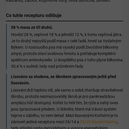
kaštanu), zázvor, kopřivové listy, hlíva ústřičná, ženšen.
Co tuhle recepturu odlišuje
58 % masa ze tří druhů.
Hovězí 28 %, vepřové 18 % a jehněčí 12 %, k tomu vepřová játra.
Je to druhý nejvyšší podíl masa v celé řadě, hned za Vydatným
Býkem. U rostoucího psa má vysoký podíl živočišné bílkoviny
smysl, protože staví svalovou hmotu a potřebuje kompletní
spektrum aminokyselin. U dospělého psa z toho plyne bílkovina
30,4 % v sušině, tedy nad průměrem řady.
Lisováno za studena, se škrobem zpracovaným ještě před
lisováním.
Lisování drží teplotu níž, ale samo o sobě zhoršuje stravitelnost
škrobu, protože nezmazovatělý škrob je pro pankreatickou
amylázu hůř dostupný. Kořist to řeší tím, že rýže a nahý oves
jsou zpracované předem. U štěněte, které má trávicí systém
teprve v záběhu, to není detail. Mezi lisovanými Kořistmi je to
zároveň jediná receptura mezi 26/14 a
33/20 Divoké Kachny
,
tedy střední cesta mezi klidným a vysoce energetickým