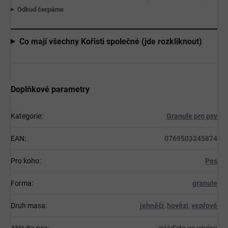
Odkud čerpáme
Co mají všechny Kořisti společné (jde rozkliknout)
Doplňkové parametry
Kategorie
:
Granule pro psy
EAN
:
0769503245874
Pro koho
:
Pes
Forma
:
granule
Druh masa
:
jehněčí
,
hovězí
,
vepřové
Aktivita psa
:
mláďata ve vývinu