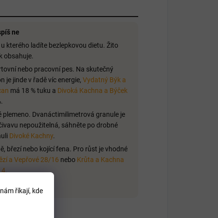
píš ne
 u kterého ladíte bezlepkovou dietu. Žito
k obsahuje.
tovní nebo pracovní pes. Na skutečný
n je jinde v řadě víc energie,
Vydatný Býk a
can
má 18 % tuku a
Divoká Kachna a Býček
.
 plemeno. Dvanáctimilimetrová granule je
čivavu nepoužitelná, sáhněte po drobné
uli
Divoké Kachny
.
ě, březí nebo kojící fena. Pro růst je vhodné
zí a Vepřové 28/16
nebo
Krůta a Kachna
14
.
nám říkají, kde