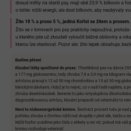
dosud mířily na starší psy, mají obě 23,9 % bílkovin a fo
o tohle: nižší energii, ale dost bílkovin, aby neubývaly sv
Žito 18 % a proso 5 %, jediná Kořist se žitem a prosem.
Žito se v krmivech pro psy prakticky nepoužívá, protože
u kterého jste už zkoušeli vyloučit běžné obiloviny a nik
kterou lze otestovat. Pozor ale: žito lepek obsahuje, bez
Buďme přesní
Kloubní látky spočítané do praxe.
Třicetikilový pes na dávce 29
a 177 mg glukosaminu, tedy zhruba 7,9 a 5,9 mg na kilogram vlas
artrózou pracují s 12 až 50 mg chondroitinu a 15 až 30 mg gluk
klinickými dávkami, i když je to nejvíc, co v naší řadě najdete, a 
zhruba desetinásobek. Bereme to jako smysluplnou dlouhodob
diagnostikovanou artrózu, kloubní preparát od veterináře to ne
Není to nízkoenergetické krmivo.
Šestnáct procent tuku je nad 
potřebu zhruba o čtvrtinu nižší než dospělý v plné síle, takže u sen
Nižší fosfor uvádíme jako číslo z etikety a nic víc: pokud má vá
krmivu rozhoduje veterinář.