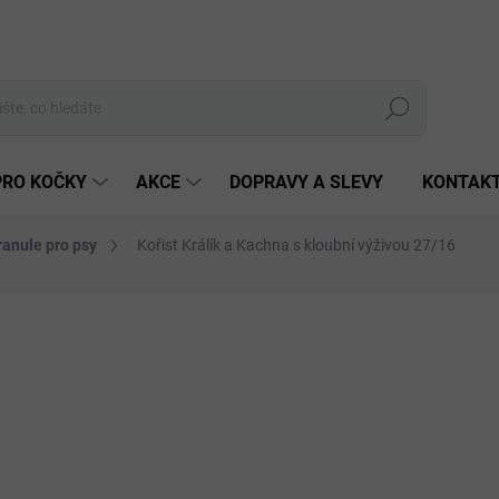
Hledat
PRO KOČKY
AKCE
DOPRAVY A SLEVY
KONTAK
ranule pro psy
Kořist Králík a Kachna s kloubní výživou 27/16
Neohodnoceno
Podrobnosti hodnocení
ZNAČKA:
KOŘIST
VINKA
od 
Měrná
cena:
ZVOL