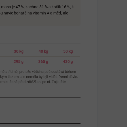
masa je 47 %, kachna 31 % a králík 16 %, k
ou navíc bohatá na vitamin A a měď, ale
30 kg
40 kg
50 kg
295 g
365 g
430 g
rně střídmé, protože většina psů dostává během
hkým tlakem, ale neměla by být vidět. Denní dávku
te těsně před zátěží ani po ní. Zajistěte