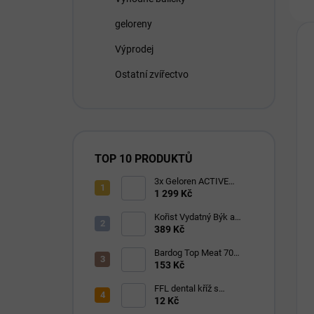
geloreny
Výprodej
Ostatní zvířectvo
TOP 10 PRODUKTŮ
3x Geloren ACTIVE
pomeranč 400g (3x90
1 299 Kč
tbl)
Kořist Vydatný Býk a
Krocan pro aktivní psy
389 Kč
32/18
Bardog Top Meat 70
granule lisované za
153 Kč
studena 28/16
FFL dental kříž s
eukalyptem 1 ks
12 Kč