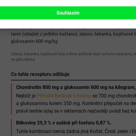
Kachna 31 %, králík 16 %, žito 18 %, zelenina 11 % (zelí 6 %, m
Souhlasím
výlisky 4 %, maliny, švestky), proso 5 %, vepřová játra 3 %, p
výlisky, vojtěškové výlisky, celé šípky, kukuřičné klíčky, Huma
tanin (výtažek z jedlého kaštanu), zázvor, čekanka, kopřivové l
glukosamin 600 mg/kg.
Zázvor, čekanka, kopřivové listy a hlíva ústřičná stojí na konci seznamu, 
ne jako dávka.
Co tuhle recepturu odlišuje
Chondroitin 800 mg a glukosamin 600 mg na kilogram, n
Nejblíž je
Přírodní Beránek s Krůtou
se 700 mg chondroiti
a glukosaminu kolem 350 mg. Konkrétní přepočet na denn
právě tenhle údaj se v reklamách nejčastěji uvádí bez ko
Bílkoviny 29,3 % v sušině při fosforu 0,87 %.
Tuhle kombinaci nemá žádná jiná Kořist. Čistě Jelen i Die