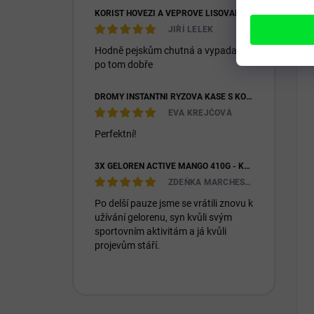
KOŘIST HOVĚZÍ A VEPŘOVÉ LISOVANÉ 28/16
JIŘÍ LELEK
Hodně pejskům chutná a vypadají
po tom dobře
DROMY INSTANTNÍ RÝŽOVÁ KAŠE S KOZÍM MLÉKEM & PREBIOTIKY 1200G
EVA KREJČOVÁ
Perfektní!
3X GELOREN ACTIVE MANGO 410G - KLOUBNÍ VÝŽIVA PRO LIDI (3X 90KS)
ZDEŇKA MARCHESIOVÁ
Po delší pauze jsme se vrátili znovu k
užívání gelorenu, syn kvůli svým
sportovním aktivitám a já kvůli
projevům stáří.