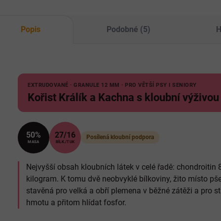
vet
Popis
Podobné (5)
H
EXTRUDOVANÉ · GRANULE 12 MM · PRO VĚTŠÍ PSY I SENIORY
Kořist Králík a Kachna s kloubní výživo
50%
27/16
Posílená kloubní podpora
MASA
BÍLK./TUK
Nejvyšší obsah kloubních látek v celé řadě: chondroit
kilogram. K tomu dvě neobvyklé bílkoviny, žito místo pš
stavěná pro velká a obří plemena v běžné zátěži a pro sta
hmotu a přitom hlídat fosfor.