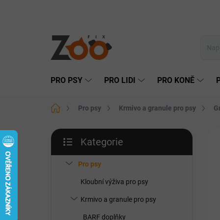
Přejít
na
obsah
PRO PSY
PRO LIDI
PRO KONĚ
Domů
Pro psy
Krmivo a granule pro psy
G
P
Kategorie
o
Přeskočit
NO
s
kategorie
t
Pro psy
r
Kloubní výživa pro psy
a
n
Krmivo a granule pro psy
n
BARF doplňky