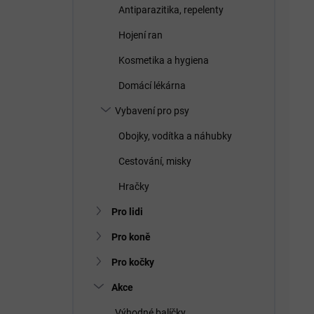
Antiparazitika, repelenty
Hojení ran
Kosmetika a hygiena
Domácí lékárna
Vybavení pro psy
Obojky, vodítka a náhubky
Cestování, misky
Hračky
Pro lidi
Pro koně
Pro kočky
Akce
Výhodné balíčky