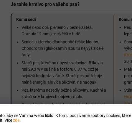
Je tohle krmivo pro vašeho psa?
Komu sedí
Komu s
Velké nebo obří plemeno v běžné zátěži.
Pes,
Granule 12 mm je největší v řadě.
lepe
Senior, u kterého dlouhodobě řešíte klouby.
Spor
Chondroitin i glukosamin jsou tu nejvýš z celé
výko
řady.
Kro
20 %
Starší pes, kterému ubývá svalovina. Bílkovin
má 29,3 % v sušině a fosforu 0,87 %, což je
Malé
nejnižší hodnota v řadě. Starší pes potřebuje
pro 
méně energie, ale více bílkovin, ne naopak.
gran
Pes, kterému nesedly běžné bílkoviny. Kachní a
Štěn
králičí se v krmivech objevují málo.
Hově
26/
Pes, u kterého vylučujete pšenici, kukuřici i rýži.
Škrob tu nese žito a proso.
to, aby se Vám na webu líbilo. K tomu používáme soubory cookies, které 
t. Více
zde
.
Složení