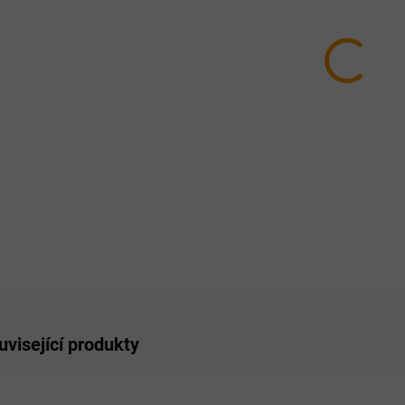
HMOTN
MŮŽEM
MOŽNO
−
ZE
uvisející produkty