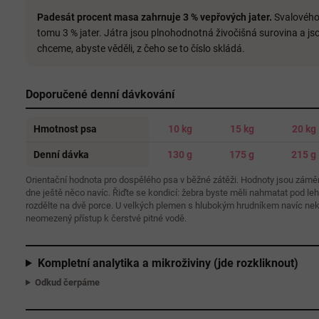
Padesát procent masa zahrnuje 3 % vepřových jater.
Svalového 
tomu 3 % jater. Játra jsou plnohodnotná živočišná surovina a js
chceme, abyste věděli, z čeho se to číslo skládá.
Doporučené denní dávkování
Hmotnost psa
10 kg
15 kg
20 kg
Denní dávka
130 g
175 g
215 g
Orientační hodnota pro dospělého psa v běžné zátěži. Hodnoty jsou zámě
dne ještě něco navíc. Řiďte se kondicí: žebra byste měli nahmatat pod le
rozdělte na dvě porce. U velkých plemen s hlubokým hrudníkem navíc nekrm
neomezený přístup k čerstvé pitné vodě.
Kompletní analytika a mikroživiny (jde rozkliknout)
Odkud čerpáme