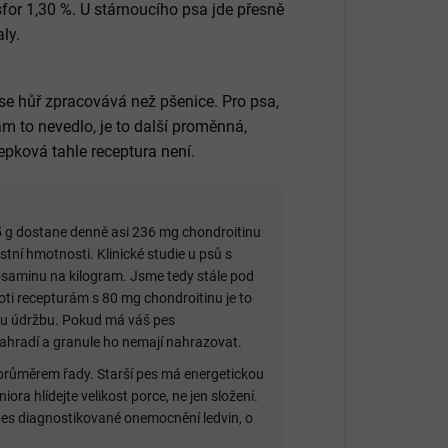
sfor 1,30 %. U stárnoucího psa jde přesně
aly.
 se hůř zpracovává než pšenice. Pro psa,
am to nevedlo, je to další proměnná,
lepková tahle receptura není.
5 g dostane denně asi 236 mg chondroitinu
tní hmotnosti. Klinické studie u psů s
osaminu na kilogram. Jsme tedy stále pod
proti recepturám s 80 mg chondroitinu je to
ou údržbu. Pokud má váš pes
nahradí a granule ho nemají nahrazovat.
průměrem řady. Starší pes má energetickou
iora hlídejte velikost porce, ne jen složení.
š pes diagnostikované onemocnění ledvin, o