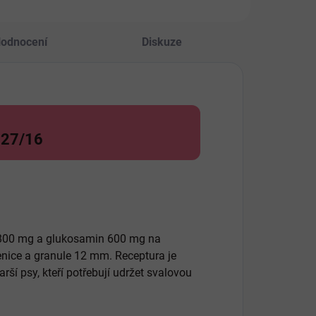
erinářem.
odnocení
Diskuze
u 27/16
in 800 mg a glukosamin 600 mg na
enice a granule 12 mm. Receptura je
rší psy, kteří potřebují udržet svalovou