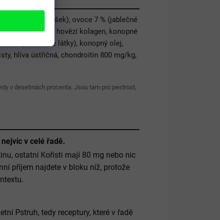
rkev a petržel, hrášek), ovoce 7 % (jablečné
ivovarské kvasnice, hovězí kolagen, konopné
c natur (huminové látky), konopný olej,
isty, hlíva ústřičná, chondroitin 800 mg/kg,
tedy v desetinách procenta. Jsou tam pro pestrost,
ejvíc v celé řadě.
nu, ostatní Kořisti mají 80 mg nebo nic
í příjem najdete v bloku níž, protože
ntextu.
tní Pstruh, tedy receptury, které v řadě