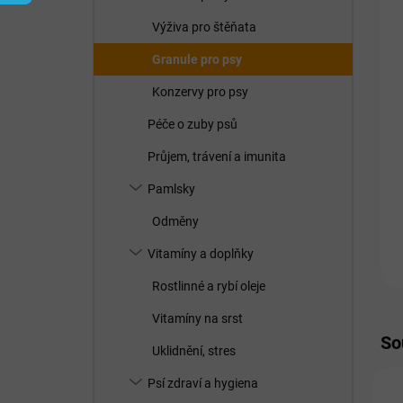
í
p
Výživa pro štěňata
a
n
Granule pro psy
e
Konzervy pro psy
l
Péče o zuby psů
Průjem, trávení a imunita
Pamlsky
Odměny
Vitamíny a doplňky
Rostlinné a rybí oleje
Vitamíny na srst
So
Uklidnění, stres
Psí zdraví a hygiena