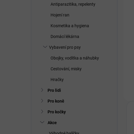
Antiparazitika, repelenty
Hojení ran
Kosmetika a hygiena
Domácí lékárna
Vybavení pro psy
Obojky, vodítka a náhubky
Cestování, misky
Hračky
Pro lidi
Pro koně
Pro kočky
Akce
Výhodné balíčky