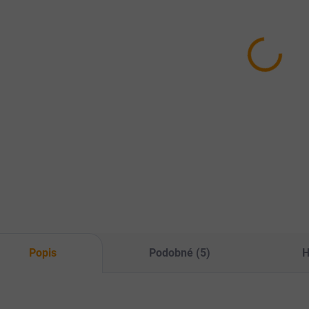
Falco TIM
MAX kostky
FA
zvěřinová
libové svaloviny
ho
1200g
400g
- 
ba
79 Kč
79 Kč
52
Do košíku
Do košíku
Masová konzerva s
Masová konzerva je
Jed
obsahem 100%
naplněna ze 100 %
cel
masa.
směsí hovězí a
mas
vepřové svaloviny.
slo
hov
dro
můž
kost
Popis
Podobné (5)
H