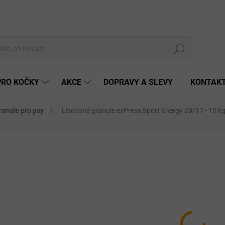
Hledat
PRO KOČKY
AKCE
DOPRAVY A SLEVY
KONTAK
ranule pro psy
Lisované granule exPress Sport Energy 29/17 - 15 k
Neohodnoceno
Podrobnosti hodnocení
ZNAČKA:
EXPRESS
1 4
Měrná
SKLA
cena:
MŮŽEM
DO:
11.8.
MOŽNO