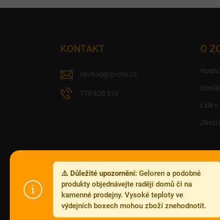
Z
á
p
a
KONTAKT
O Z
t
í
Hodno
obchod
@
zoofix.cz
Konta
770 620 510
Lidé v
Zboží 
⚠️ Důležité upozornění:
Geloren a podobné
produkty objednávejte raději domů či na
kamenné prodejny. Vysoké teploty ve
výdejních boxech mohou zboží znehodnotit.