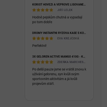
KOŘIST HOVĚZÍ A VEPŘOVÉ LISOVANÉ 28/16
JIŘÍ LELEK
Hodně pejskům chutná a vypadají
po tom dobře
DROMY INSTANTNÍ RÝŽOVÁ KAŠE S KOZÍM MLÉKEM & PREBIOTIKY 1200G
EVA KREJČOVÁ
Perfektní!
3X GELOREN ACTIVE MANGO 410G - KLOUBNÍ VÝŽIVA PRO LIDI (3X 90KS)
ZDEŇKA MARCHESIOVÁ
Po delší pauze jsme se vrátili znovu k
užívání gelorenu, syn kvůli svým
sportovním aktivitám a já kvůli
projevům stáří.