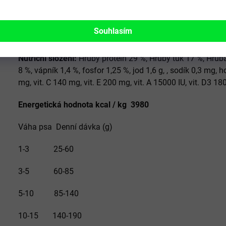
sušená krůta, hovězí tuk, hovězí škvarky, lososový olej), e
řepné řízky, extrudovaný oves, jablečné výlisky, kokosový 
Souhlasím
rašelina, hroznový cukr, sušené vejce, anýz,
Nutriční složení:
Hrubý protein 29 %, Hrubý tuk 17 %, Hrubá
8 %, vápník 1,4 %, fosfor 1,25 %, jod 1,6 g, , sodík 0,3 mg
mg, vit. C 140 mg, vit. E 200 mg, vit. A 15000 IU, vit. D3 180
Energetická hodnota kcal / kg 3980
Váha psa Denní dávka (g)
1-3 25-60
3-5 60-85
5-10 85-140
10-15 140-190