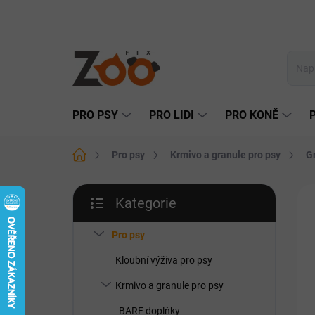
Přejít
na
obsah
PRO PSY
PRO LIDI
PRO KONĚ
Domů
Pro psy
Krmivo a granule pro psy
G
P
Kategorie
o
Přeskočit
s
kategorie
t
Pro psy
r
Kloubní výživa pro psy
a
n
Krmivo a granule pro psy
n
BARF doplňky