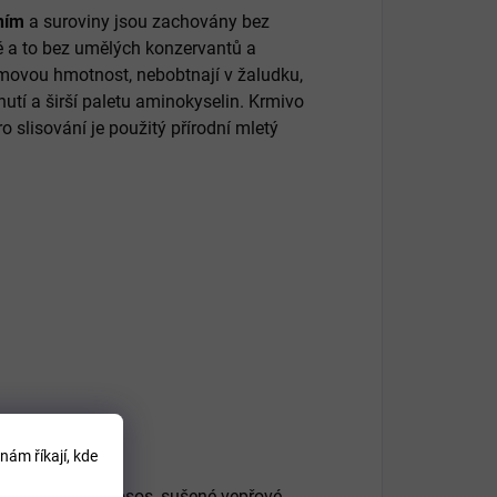
ním
a suroviny jsou zachovány bez
ě a to bez umělých konzervantů a
movou hmotnost, nebobtnají v žaludku,
utí a širší paletu aminokyselin. Krmivo
o slisování je použitý přírodní mletý
nám říkají, kde
 25%(sušený losos, sušené vepřové,