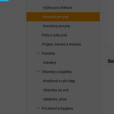
í
p
Výživa pro štěňata
a
n
Granule pro psy
e
Konzervy pro psy
l
Péče o zuby psů
Průjem, trávení a imunita
Pamlsky
So
Odměny
Vitamíny a doplňky
Rostlinné a rybí oleje
Vitamíny na srst
Uklidnění, stres
Psí zdraví a hygiena