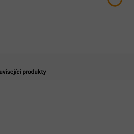
−
ZE
uvisející produkty
SKLADEM
SKLADEM