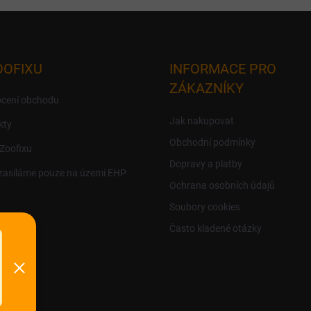
OOFIXU
INFORMACE PRO
ZÁKAZNÍKY
cení obchodu
Jak nakupovat
kty
Obchodní podmínky
 Zoofixu
Dopravy a platby
zasíláme pouze na území EHP
Ochrana osobních údajů
Soubory cookies
Často kladené otázky