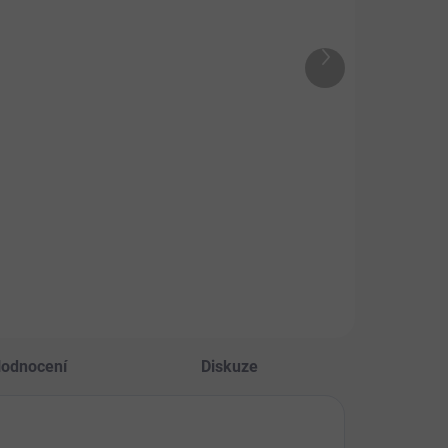
LCO TIM
MAX losos
vězí 8x1200g
kousky 400g
Chovatelské
Další
81 Kč
lení 9,6kg
produkt
9 Kč
Do košíku
Do košíku
Masová konzerva je
naplněna ze 100 %
ná se o
lososem včetně
omletou 100%
kostí.
ovou konzervu
ženou z ořezů
ězího masa a
bů. Výrobek
e obsahovat
i.
odnocení
Diskuze