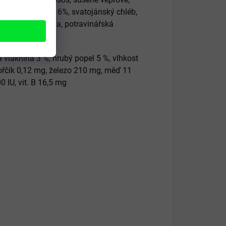
xtrudovaná rýže 16%, svatojánský chléb,
tuk, krevní moučka, potravinářská
 vláknina 3 %, hrubý popel 5 %, vlhkost
, hořčík 0,12 mg, železo 210 mg, měď 11
0 IU, vit. B 16,5 mg