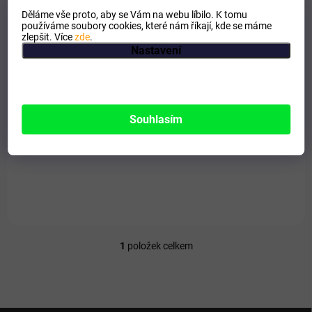
k
Děláme vše proto, aby se Vám na webu líbilo. K tomu
t
používáme soubory cookies, které nám říkají, kde se máme
ů
zlepšit. Více
zde
.
Nastavení
SKLADEM
Lymforegen - bylinný čaj
Souhlasím
88 Kč
Do košíku
Odvodnění a očista těla.
1
položek celkem
O
v
l
á
d