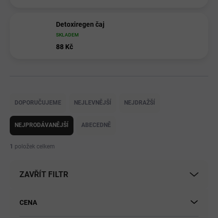
Detoxiregen čaj
SKLADEM
88 Kč
Ř
a
DOPORUČUJEME
NEJLEVNĚJŠÍ
NEJDRAŽŠÍ
z
e
NEJPRODÁVANĚJŠÍ
ABECEDNĚ
n
í
1
položek celkem
p
r
ZAVŘÍT FILTR
o
d
u
CENA
k