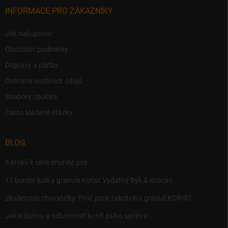
INFORMACE PRO ZÁKAZNÍKY
Jak nakupovat
Obchodní podmínky
Dopravy a platby
Ochrana osobních údajů
Soubory cookies
Často kladené otázky
BLOG
5 kroků k silné imunitě psa
11 border kolií a granule Kořist Vydatný Býk & Krocan
Zkušenosti chovatelky: Proč jsme zakotvili u granulí KOŘIST
Jak s láskou a odborností krmit psího seniora