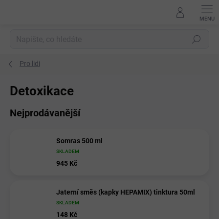
Přejít
na
obsah
Hledat
Pro lidi
Detoxikace
Nejprodávanější
Somras 500 ml
SKLADEM
945 Kč
Jaterní směs (kapky HEPAMIX) tinktura 50ml
SKLADEM
148 Kč