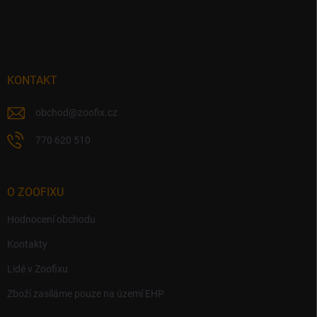
Z
a
á
c
p
í
p
a
r
t
v
í
KONTAKT
k
y
v
obchod
@
zoofix.cz
ý
p
770 620 510
i
s
u
O ZOOFIXU
Hodnocení obchodu
Kontakty
Lidé v Zoofixu
Zboží zasíláme pouze na území EHP