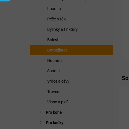
í
p
Imunita
a
n
Péče o tělo
e
Bylinky a tinktury
l
Bolesti
Detoxikace
Hubnutí
Spánek
So
Srdce a cévy
Trávení
P
Vlasy a pleť
Pro koně
Pro kočky