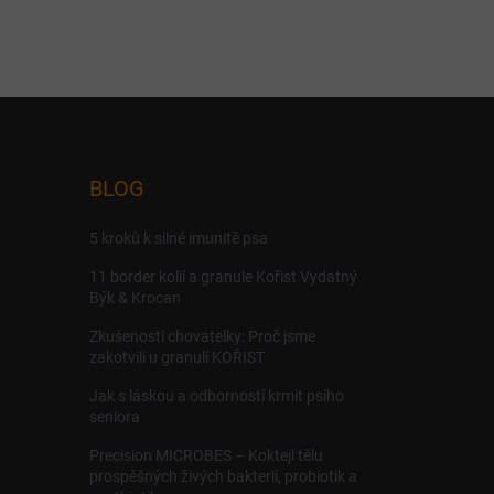
BLOG
5 kroků k silné imunitě psa
11 border kolií a granule Kořist Vydatný
Býk & Krocan
Zkušenosti chovatelky: Proč jsme
zakotvili u granulí KOŘIST
Jak s láskou a odborností krmit psího
seniora
Precision MICROBES – Koktejl tělu
prospěšných živých bakterií, probiotik a