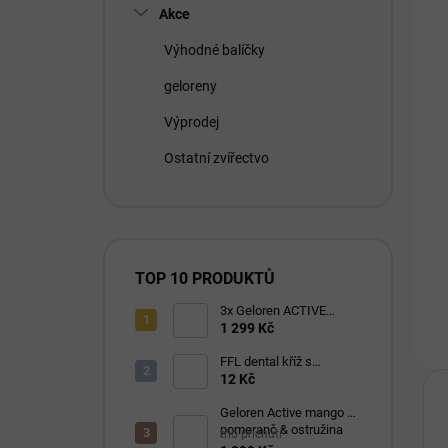
Akce
Výhodné balíčky
geloreny
Výprodej
Ostatní zvířectvo
TOP 10 PRODUKTŮ
3x Geloren ACTIVE
pomeranč 400g (3x90
1 299 Kč
tbl)
FFL dental kříž s
eukalyptem 1 ks
12 Kč
Geloren Active mango &
pomeranč & ostružina
trio příchutí
1210g