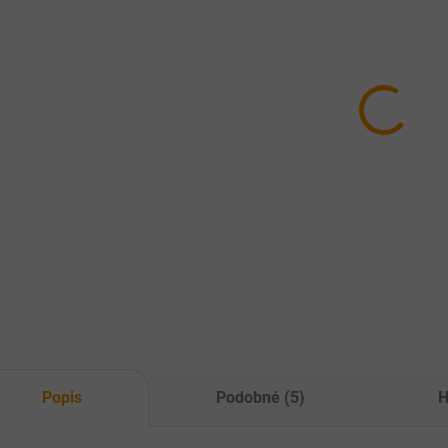
SKLADEM
SKLADEM
Karmelitské
Nadýmání 30tbl
Gu
kapky - tinktura
Mu
Bylinná směs
50 ml
pr
198 Kč
60t
108 Kč
26
Do košíku
Do košíku
Bylinná směs při
Při pomalém trávení,
Pek
nadýmání.
při pocitu plnosti po
pod
jídle, při bolestech
tráv
hlavy.
Popis
Podobné (5)
H