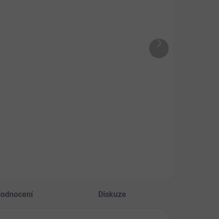
SKLADEM
SKLADEM
mmygreen
RE-BIOM
ltivitamín +
Postbiotika pro
obiotika
lidi
Další
bl.
produkt
8 Kč
449 Kč
od
Do košíku
Detail
tinové bonbony -
Fermentovaná síla
porují imunitu a
bylin a postbiotik –
ení.
pro zdravé zažívání
a lepší pohodu.
odnocení
Diskuze