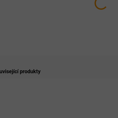
7.8.20
MOŽNO
−
ZE
uvisející produkty
RO LIDI
PRO LIDI
PRO LI