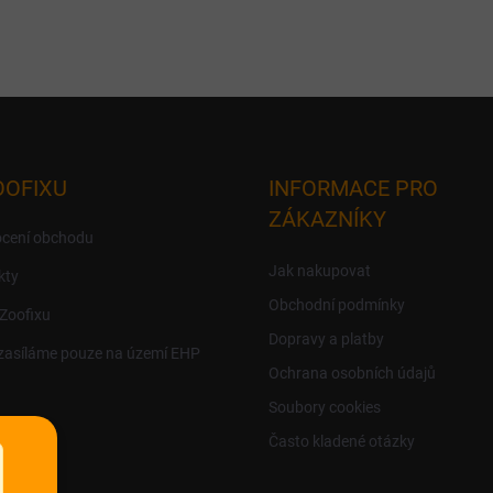
OOFIXU
INFORMACE PRO
ZÁKAZNÍKY
cení obchodu
Jak nakupovat
kty
Obchodní podmínky
 Zoofixu
Dopravy a platby
zasíláme pouze na území EHP
Ochrana osobních údajů
Soubory cookies
Často kladené otázky