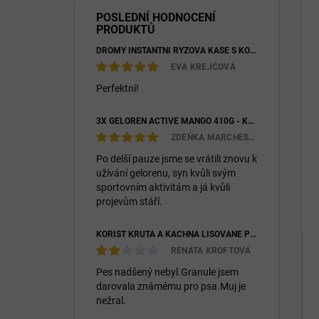
POSLEDNÍ HODNOCENÍ
PRODUKTŮ
DROMY INSTANTNÍ RÝŽOVÁ KAŠE S KOZÍM MLÉKEM & PREBIOTIKY 1200G
EVA KREJČOVÁ
Perfektní!
3X GELOREN ACTIVE MANGO 410G - KLOUBNÍ VÝŽIVA PRO LIDI (3X 90KS)
ZDEŇKA MARCHESIOVÁ
Po delší pauze jsme se vrátili znovu k
užívání gelorenu, syn kvůli svým
sportovním aktivitám a já kvůli
projevům stáří.
KOŘIST KRŮTA A KACHNA LISOVANÉ PRO DOSPĚLÉ I ŠTĚŇATA 26/14
RENÁTA KROFTOVÁ
Pes nadšený nebyl.Granule jsem
darovala známému pro psa.Muj je
nežral.