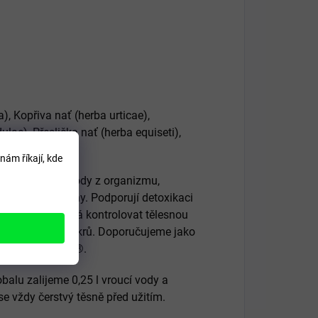
, Kopřiva nať (herba urticae),
ulae), Přeslička nať (herba equiseti),
onella)
nám říkají, kde
je vylučování vody z organizmu,
hají na těžké nohy. Podporují detoxikaci
regen® napomáhá kontrolovat tělesnou
lismus tuků a cukrů. Doporučujeme jako
elem Lymforegen®.
alu zalijeme 0,25 l vroucí vody a
se vždy čerstvý těsně před užitím.