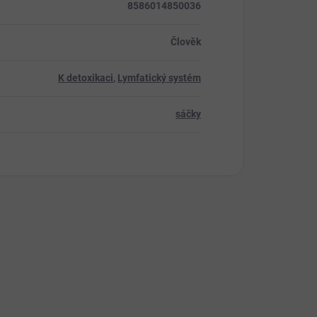
8586014850036
Člověk
K detoxikaci
,
Lymfatický systém
sáčky