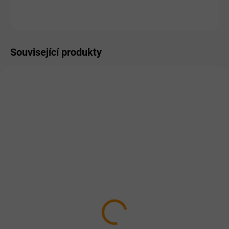
ZEPTAT SE
HLÍDAT
Související produkty
SKLADEM
SKLADEM
Bardog Hypo Duck 60%
Bardog Puppy Large
GF 30/17
Breed LAMB 25/16
182 Kč
456 Kč
od
od
Detail
Detail