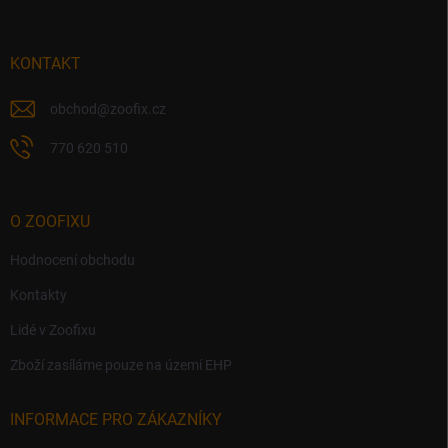
a
t
í
KONTAKT
obchod
@
zoofix.cz
770 620 510
O ZOOFIXU
Hodnocení obchodu
Kontakty
Lidé v Zoofixu
Zboží zasíláme pouze na území EHP
INFORMACE PRO ZÁKAZNÍKY