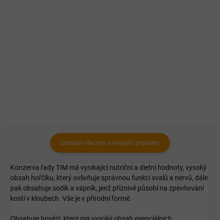
Vyvinuto speciálně pro psy, kteří
Vyvinuto speciálně pro štěňata
vykazují alergie na obiloviny a
velkých plemen.
pro psy s problémovým
zažíváním.
Zobrazit všechny související produkty
Konzerva řady TIM má vynikající nutriční a dietní hodnoty, vysoký
obsah hořčíku, který ovlivňuje správnou funkci svalů a nervů, dále
pak obsahuje sodík a vápník, jenž příznivě působí na zpevňování
kostí v kloubech. Vše je v přírodní formě.
Obsahuje hovězí, které má vysoký obsah esenciálních