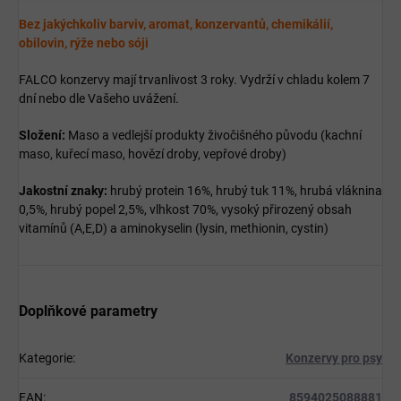
Bez jakýchkoliv barviv, aromat, konzervantů, chemikálií,
obilovin, rýže nebo sóji
FALCO konzervy mají trvanlivost 3 roky. Vydrží v chladu kolem 7
dní nebo dle Vašeho uvážení.
Složení:
Maso a vedlejší produkty živočišného původu (kachní
maso, kuřecí maso, hovězí droby, vepřové droby)
Jakostní znaky:
hrubý protein 16%, hrubý tuk 11%, hrubá vláknina
0,5%, hrubý popel 2,5%, vlhkost 70%, vysoký přirozený obsah
vitamínů (A,E,D) a aminokyselin (lysin, methionin, cystin)
Doplňkové parametry
Kategorie
:
Konzervy pro psy
EAN
:
8594025088881