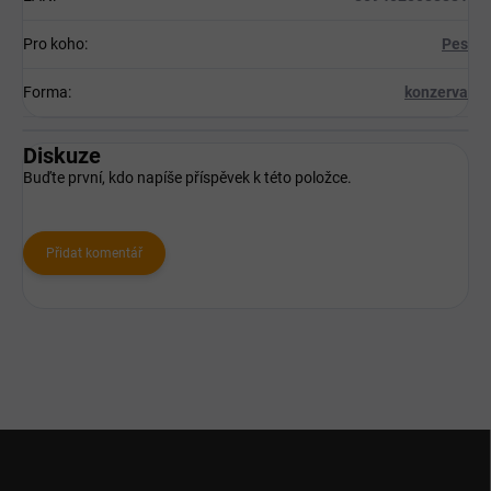
Pro koho
:
Pes
Forma
:
konzerva
Diskuze
Buďte první, kdo napíše příspěvek k této položce.
Přidat komentář
Z
á
p