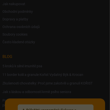
Jak nakupovat
Obchodní podmínky
Dopravy a platby
Ochrana osobních údajů
Soubory cookies
Často kladené otázky
BLOG
5 kroků k silné imunitě psa
11 border kolií a granule Kořist Vydatný Býk & Krocan
Zkušenosti chovatelky: Proč jsme zakotvili u granulí KOŘIST
Jak s láskou a odborností krmit psího seniora
Precision MICROBES – Koktejl tělu prospěšných živých bakterií,
probiotik a postbiotik.