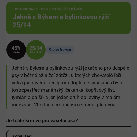
EXTRUDOVANÉ · PRO CITLIVĚJŠÍ TRÁVENÍ
Jehně s Býkem a bylinkovou rýží
25/14
45%
25/14
Citlivé trávení
MASA
BÍLK./TUK
Jehně s Býkem a bylinkovou rýží je určeno pro dospělé
psy v běžné až nižší zátěži, u kterých chovatelé řeší
citlivější trávení. Recepturu doplňuje širší směs bylin
(ostropestřec mariánský, čekanka, kopřivový list,
tymián a další) a jen jeden druh obiloviny v malém
množství. Vhodná i pro menší a střední plemena.
Je tohle krmivo pro vašeho psa?
Komu sedí