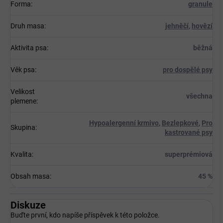
Forma
:
granule
Druh masa
:
jehněčí
,
hovězí
Aktivita psa
:
běžná
Věk psa
:
pro dospělé psy
Velikost
všechna
plemene
:
Hypoalergenní krmivo
,
Bezlepkové
,
Pro
Skupina
:
kastrované psy
Kvalita
:
superprémiová
Obsah masa
:
45 %
Diskuze
Buďte první, kdo napíše příspěvek k této položce.