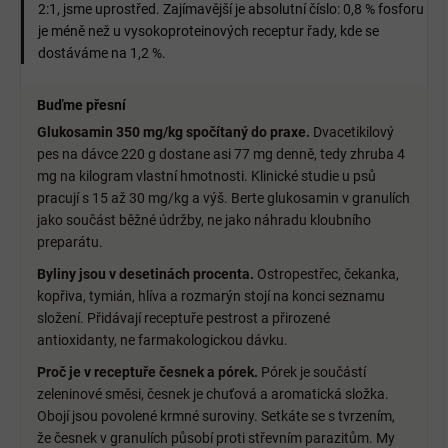
2:1, jsme uprostřed. Zajímavější je absolutní číslo: 0,8 % fosforu
je méně než u vysokoproteinových receptur řady, kde se
dostáváme na 1,2 %.
Buďme přesní
Glukosamin 350 mg/kg spočítaný do praxe.
Dvacetikilový
pes na dávce 220 g dostane asi 77 mg denně, tedy zhruba 4
mg na kilogram vlastní hmotnosti. Klinické studie u psů
pracují s 15 až 30 mg/kg a výš. Berte glukosamin v granulích
jako součást běžné údržby, ne jako náhradu kloubního
preparátu.
Byliny jsou v desetinách procenta.
Ostropestřec, čekanka,
kopřiva, tymián, hlíva a rozmarýn stojí na konci seznamu
složení. Přidávají receptuře pestrost a přirozené
antioxidanty, ne farmakologickou dávku.
Proč je v receptuře česnek a pórek.
Pórek je součástí
zeleninové směsi, česnek je chuťová a aromatická složka.
Obojí jsou povolené krmné suroviny. Setkáte se s tvrzením,
že česnek v granulích působí proti střevním parazitům. My