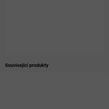
HMOTNOST
MŮŽEME DORUČIT DO:
ZVOLTE VARIANTU
MOŽNOSTI DORUČENÍ
−
+
Přidat do košíku
ZEPTAT SE
HLÍDAT
Související produkty
NOVINKA