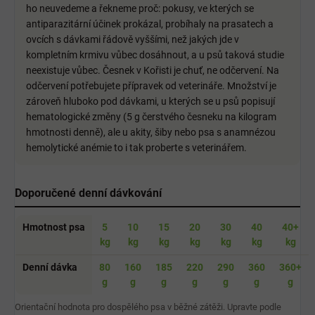
ho neuvedeme a řekneme proč: pokusy, ve kterých se
antiparazitární účinek prokázal, probíhaly na prasatech a
ovcích s dávkami řádově vyššími, než jakých jde v
kompletním krmivu vůbec dosáhnout, a u psů taková studie
neexistuje vůbec. Česnek v Kořisti je chuť, ne odčervení. Na
odčervení potřebujete přípravek od veterináře. Množství je
zároveň hluboko pod dávkami, u kterých se u psů popisují
hematologické změny (5 g čerstvého česneku na kilogram
hmotnosti denně), ale u akity, šiby nebo psa s anamnézou
hemolytické anémie to i tak proberte s veterinářem.
Doporučené denní dávkování
Hmotnost psa
5
10
15
20
30
40
40+
kg
kg
kg
kg
kg
kg
kg
Denní dávka
80
160
185
220
290
360
360+
g
g
g
g
g
g
g
Orientační hodnota pro dospělého psa v běžné zátěži. Upravte podle