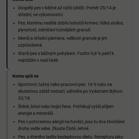
Dospělý pes v běžné až nižší zátěži. Poměr 25/14 je
střední, ne výkonnostní.
Pes, kterému nedělá dobře bohatší krmivo: řídká stolice,
plynatost, odmítání tučnějších granulí.
Menší a střední plemena, velikost granule je jim
uzpůsobená.
Starší pes s běžným pohybem. Fosfor 0,8 % patří k
nejnižším v naší řadě.
Komu spíš ne
Sportovní, tažný nebo pracovní pes. 14 % tuku na
skutečnou zátěž nestačí, sáhněte po Vydatném Býkovi
32/18.
Štěně, březí nebo kojící fena. Potřebují vyšší příjem
energie a minerálů.
Pes s potvrzenou alergií na hovězí, jsou tu dva živočišné
druhy vedle sebe. Zkuste Čistě Jehně.
Pes, u kterého ladíte bezlepkovou dietu. Recepturu jako