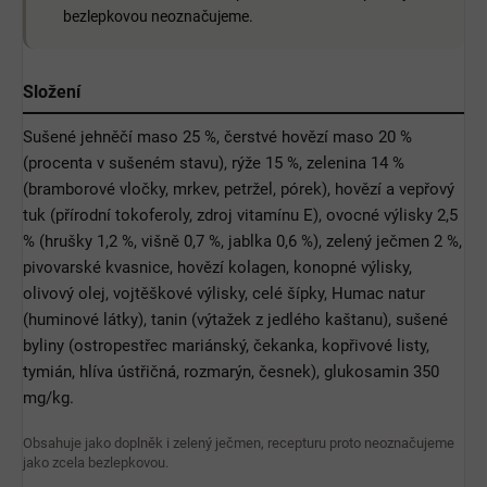
bezlepkovou neoznačujeme.
Složení
Sušené jehněčí maso 25 %, čerstvé hovězí maso 20 %
(procenta v sušeném stavu), rýže 15 %, zelenina 14 %
(bramborové vločky, mrkev, petržel, pórek), hovězí a vepřový
tuk (přírodní tokoferoly, zdroj vitamínu E), ovocné výlisky 2,5
% (hrušky 1,2 %, višně 0,7 %, jablka 0,6 %), zelený ječmen 2 %,
pivovarské kvasnice, hovězí kolagen, konopné výlisky,
olivový olej, vojtěškové výlisky, celé šípky, Humac natur
(huminové látky), tanin (výtažek z jedlého kaštanu), sušené
byliny (ostropestřec mariánský, čekanka, kopřivové listy,
tymián, hlíva ústřičná, rozmarýn, česnek), glukosamin 350
mg/kg.
Obsahuje jako doplněk i zelený ječmen, recepturu proto neoznačujeme
jako zcela bezlepkovou.