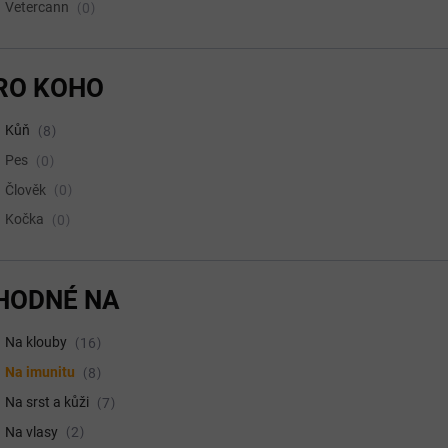
Vetercann
0
RO KOHO
Kůň
8
Pes
0
Člověk
0
Kočka
0
HODNÉ NA
Na klouby
16
Na imunitu
8
Na srst a kůži
7
Na vlasy
2