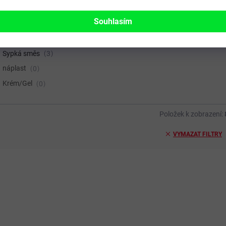
ORMA
Souhlasím
Tekutá
5
Želé
0
Sypká směs
3
náplast
0
Krém/Gel
0
Položek k zobrazení:
VYMAZAT FILTRY
AKCE
VÝRAZNÁ SLEVA!