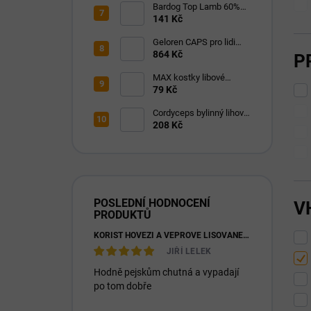
Bardog Top Lamb 60%
masa lisované 24/8
141 Kč
Geloren CAPS pro lidi
120 kapslí
864 Kč
P
MAX kostky libové
svaloviny 400g
79 Kč
Cordyceps bylinný lihový
extrakt 100 ml
208 Kč
POSLEDNÍ HODNOCENÍ
V
PRODUKTŮ
KOŘIST HOVĚZÍ A VEPŘOVÉ LISOVANÉ 28/16
JIŘÍ LELEK
Hodně pejskům chutná a vypadají
po tom dobře