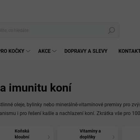
Hledat
PRO KOČKY
AKCE
DOPRAVY A SLEVY
KONTAK
a imunitu koní
tlinné oleje, bylinky nebo minerálně-vitamínové premixy pro zv
anismu i pro řešení kašle a nachlazení koní. Zkrátka vše pro 10
Koňská
Vitamíny a
kloubní
doplňky