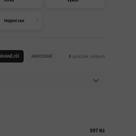
Hojení ran
8
položek celkem
ÁVANĚJŠÍ
ABECEDNĚ
597
Kč