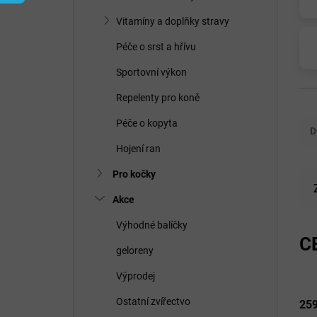
í
p
Vitamíny a doplňky stravy
a
n
Péče o srst a hřívu
e
Sportovní výkon
l
Repelenty pro koně
Ř
a
Péče o kopyta
D
z
Hojení ran
e
n
Pro kočky
í
Akce
p
r
Výhodné balíčky
o
C
d
geloreny
u
Výprodej
k
t
Ostatní zvířectvo
25
ů