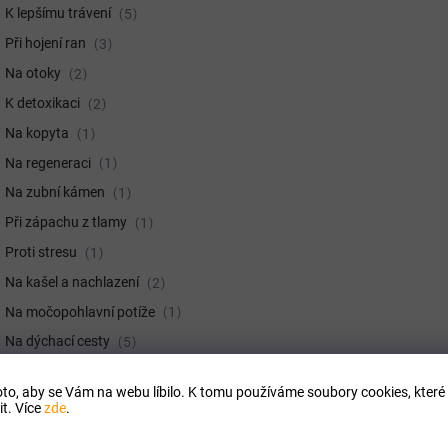
K lepšímu trávení
5
Při hojení ran
3
Na otoky
2
K detoxikaci
2
Na kopyta
1
Na regeneraci
1
Na zubní kámen
1
Při zápachu z tlamy
1
Proti stresu
1
Na kašel a nachlazení
2
Na močopohlavní potíže
1
Na dýchací cesty
5
K vyrovnání potřeby minerálů
1
to, aby se Vám na webu líbilo. K tomu používáme soubory cookies, které 
t. Více
zde
.