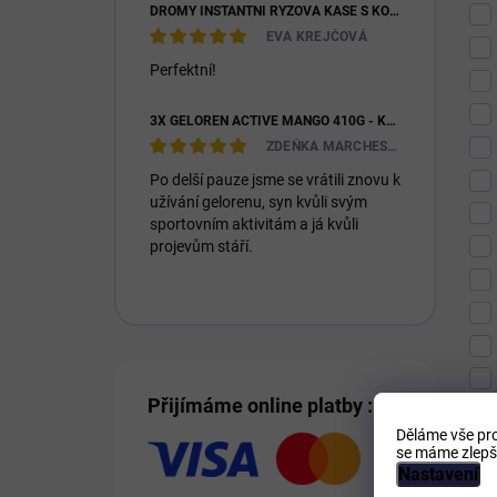
DROMY INSTANTNÍ RÝŽOVÁ KAŠE S KOZÍM MLÉKEM & PREBIOTIKY 1200G
EVA KREJČOVÁ
Perfektní!
3X GELOREN ACTIVE MANGO 410G - KLOUBNÍ VÝŽIVA PRO LIDI (3X 90KS)
ZDEŇKA MARCHESIOVÁ
Po delší pauze jsme se vrátili znovu k
užívání gelorenu, syn kvůli svým
sportovním aktivitám a já kvůli
projevům stáří.
Přijímáme online platby :
Děláme vše pro
se máme zlepši
Nastavení