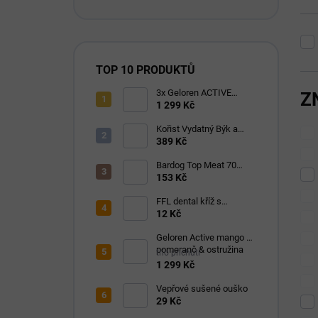
TOP 10 PRODUKTŮ
3x Geloren ACTIVE
Z
pomeranč 400g (3x90
1 299 Kč
tbl)
Kořist Vydatný Býk a
Krocan pro aktivní psy
389 Kč
32/18
Bardog Top Meat 70
granule lisované za
153 Kč
studena 28/16
FFL dental kříž s
eukalyptem 1 ks
12 Kč
Geloren Active mango &
pomeranč & ostružina
trio příchutí
1210g
1 299 Kč
Vepřové sušené ouško
29 Kč