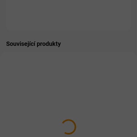
−
+
Přidat do košíku
ZEPTAT SE
HLÍDAT
Související produkty
PRO LIDI
PRO LIDI
SKLADEM
SKLADEM
Bylinná směs na hubnutí
Hubnutí – kapky 25ml
30 tobolek
Bylinný komplex ve formě
bezlihové tinktury.
248 Kč
198 Kč