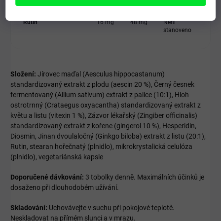
Rutin
16 mg
48 mg
Není
stanoveno
Složení:
Jírovec maďal (Aesculus hippocastanum)
standardizovaný extrakt z plodu (aescin 20 %), Černý česnek
fermentovaný (Allium sativum) extrakt z palice (10:1), Hloh
ostrotrnný (Crataegus oxyacantha) standardizovaný extrakt z
květu a listu (vitexin 1 %), Zázvor lékařský (Zingiber officinalis)
standardizovaný extrakt z kořene (gingerol 10 %), Hesperidin,
Diosmin, Jinan dvoulaločný (Ginkgo biloba) extrakt z listu (20:1),
Rutin, stearan hořečnatý (plnidlo), mikrokrystalická celulóza
(plnidlo), vegetariánská kapsle
Doporučené dávkování:
3 tobolky denně. Maximálních účinků je
dosaženo při dlouhodobém užívání.
Skladování:
Uchovávejte v suchu při pokojové teplotě.
Neskladovat na přímém slunci a v mrazu.