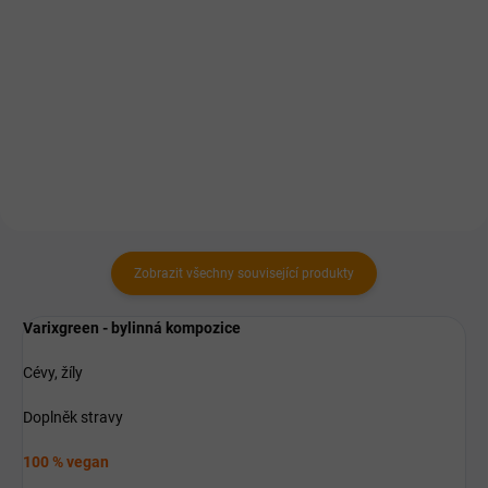
Do košíku
Do košíku
Přirozená cesta k redukci
hmotnosti.
Bylinný komplex ve formě
bezlihové tinktury.
Zobrazit všechny související produkty
Varixgreen - bylinná kompozice
Cévy, žíly
Doplněk stravy
​100 % vegan