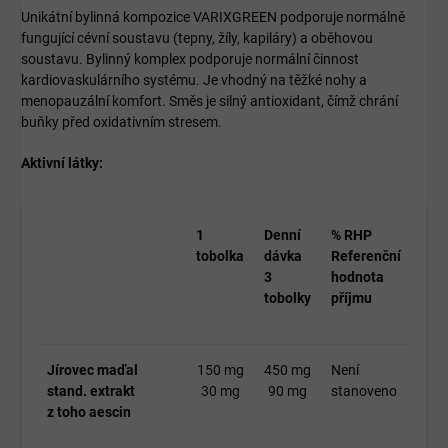
Unikátní bylinná kompozice VARIXGREEN podporuje normálně
fungující cévní soustavu (tepny, žíly, kapiláry) a oběhovou
soustavu. Bylinný komplex podporuje normální činnost
kardiovaskulárního systému. Je vhodný na těžké nohy a
menopauzální komfort. Směs je silný antioxidant, čímž chrání
buňky před oxidativním stresem.
Aktivní látky:
1
Denní
% RHP
tobolka
dávka
Referenční
3
hodnota
tobolky
příjmu
Jírovec maďal
150 mg
450 mg
Není
stand. extrakt
30 mg
90 mg
stanoveno
z toho aescin