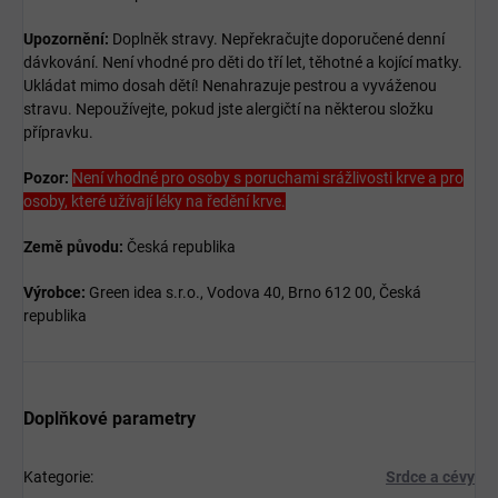
Upozornění:
Doplněk stravy. Nepřekračujte doporučené denní
dávkování. Není vhodné pro děti do tří let, těhotné a kojící matky.
Ukládat mimo dosah dětí! Nenahrazuje pestrou a vyváženou
stravu. Nepoužívejte, pokud jste alergičtí na některou složku
přípravku.
Pozor:
Není vhodné pro osoby s poruchami srážlivosti krve a pro
osoby, které užívají léky na ředění krve.
Země původu:
Česká republika
Výrobce:
Green idea s.r.o., Vodova 40, Brno 612 00, Česká
republika
Doplňkové parametry
Kategorie
:
Srdce a cévy