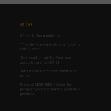
BLOG
5 kroků k silné imunitě psa
11 border kolií a granule Kořist Vydatný
Býk & Krocan
Zkušenosti chovatelky: Proč jsme
zakotvili u granulí KOŘIST
Jak s láskou a odborností krmit psího
seniora
Precision MICROBES – Koktejl tělu
prospěšných živých bakterií, probiotik a
postbiotik.