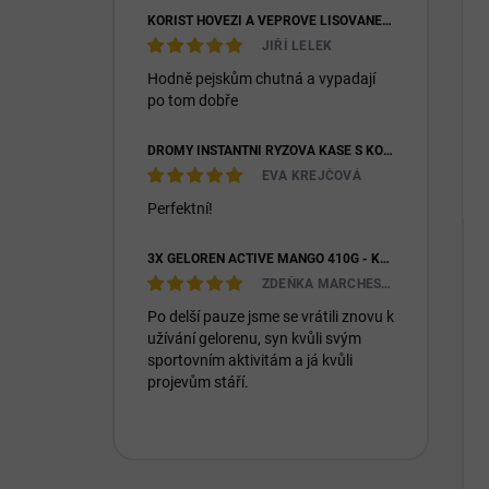
KOŘIST HOVĚZÍ A VEPŘOVÉ LISOVANÉ 28/16
JIŘÍ LELEK
Hodně pejskům chutná a vypadají
po tom dobře
DROMY INSTANTNÍ RÝŽOVÁ KAŠE S KOZÍM MLÉKEM & PREBIOTIKY 1200G
EVA KREJČOVÁ
Perfektní!
3X GELOREN ACTIVE MANGO 410G - KLOUBNÍ VÝŽIVA PRO LIDI (3X 90KS)
ZDEŇKA MARCHESIOVÁ
Po delší pauze jsme se vrátili znovu k
užívání gelorenu, syn kvůli svým
sportovním aktivitám a já kvůli
projevům stáří.