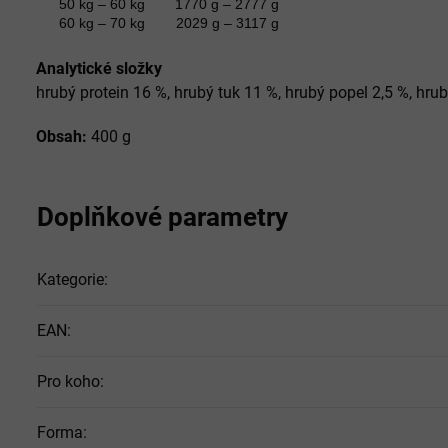
50 kg – 60 kg
1770 g – 2777 g
60 kg – 70 kg
2029 g – 3117 g
Analytické složky
hrubý protein 16 %, hrubý tuk 11 %, hrubý popel 2,5 %, hru
Obsah:
400 g
Doplňkové parametry
Kategorie
:
EAN
:
Pro koho
:
Forma
: