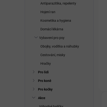
Antiparazitika, repelenty
Hojení ran
Kosmetika a hygiena
Domácí lékárna
Vybavení pro psy
Obojky, vodítka a náhubky
Cestování, misky
Hračky
Pro lidi
Pro koně
Pro kočky
Akce
Výhodné balíčky