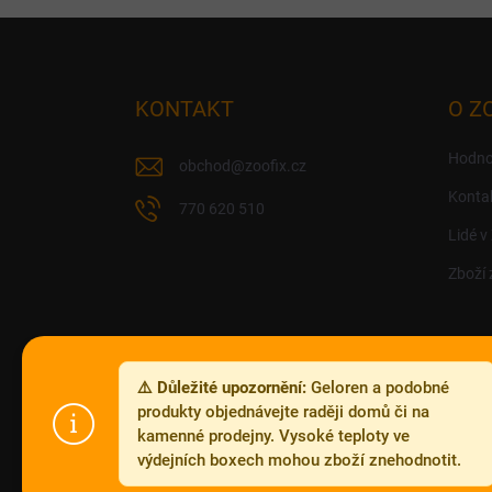
Z
á
p
a
KONTAKT
O Z
t
í
Hodno
obchod
@
zoofix.cz
Konta
770 620 510
Lidé v
Zboží 
⚠️ Důležité upozornění:
Geloren a podobné
produkty objednávejte raději domů či na
kamenné prodejny. Vysoké teploty ve
výdejních boxech mohou zboží znehodnotit.