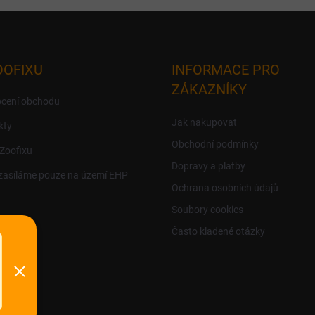
OOFIXU
INFORMACE PRO
ZÁKAZNÍKY
cení obchodu
Jak nakupovat
kty
Obchodní podmínky
 Zoofixu
Dopravy a platby
zasíláme pouze na území EHP
Ochrana osobních údajů
Soubory cookies
Často kladené otázky