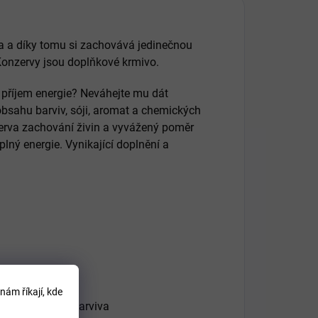
a a díky tomu si zachovává jedinečnou
Konzervy jsou doplňkové krmivo.
í příjem energie? Neváhejte mu dát
bsahu barviv, sóji, aromat a chemických
zerva zachování živin a vyvážený poměr
lný energie. Vynikající doplnění a
nám říkají, kde
hucovadla ani barviva