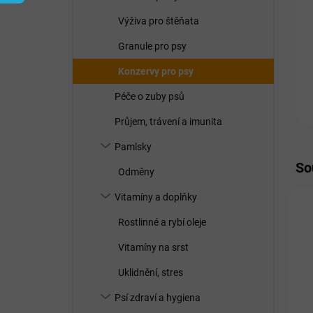
í
p
Výživa pro štěňata
a
n
Granule pro psy
e
Konzervy pro psy
l
Péče o zuby psů
Průjem, trávení a imunita
Pamlsky
So
Odměny
Vitamíny a doplňky
Rostlinné a rybí oleje
Vitamíny na srst
Uklidnění, stres
Psí zdraví a hygiena