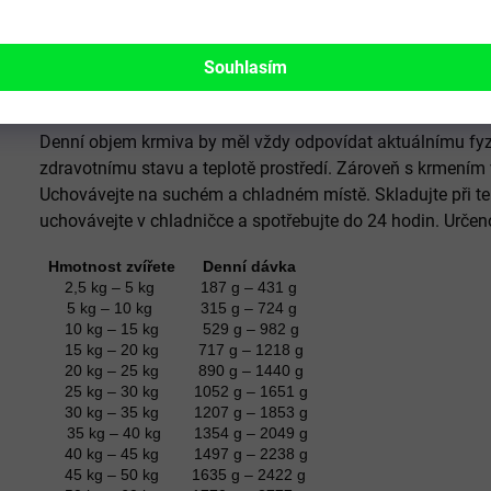
Složení
směs krůtí svaloviny a krůtích drobů, směs kuřecí svalovin
Souhlasím
Dávkování
Denní objem krmiva by měl vždy odpovídat aktuálnímu fy
zdravotnímu stavu a teplotě prostředí. Zároveň s krmením v
Uchovávejte na suchém a chladném místě. Skladujte při te
uchovávejte v chladničce a spotřebujte do 24 hodin. Urče
Hmotnost zvířete
Denní dávka
2,5 kg – 5 kg
187 g – 431 g
5 kg – 10 kg
315 g – 724 g
10 kg – 15 kg
529 g – 982 g
15 kg – 20 kg
717 g – 1218 g
20 kg – 25 kg
890 g – 1440 g
25 kg – 30 kg
1052 g – 1651 g
30 kg – 35 kg
1207 g – 1853 g
35 kg – 40 kg
1354 g – 2049 g
40 kg – 45 kg
1497 g – 2238 g
45 kg – 50 kg
1635 g – 2422 g