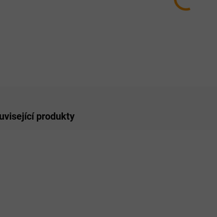
−
ZE
uvisející produkty
NOVINKA
DOPOR
SKLADEM
SKLADEM