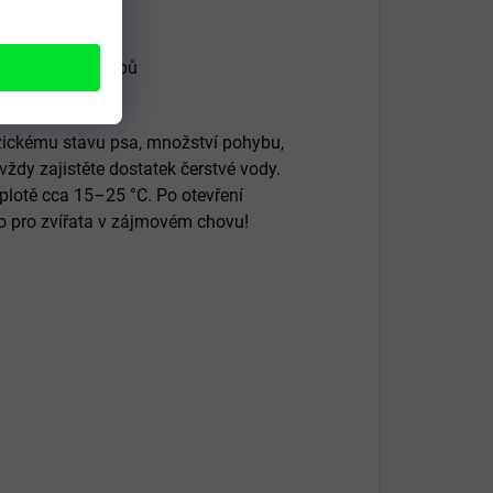
y a kuřecích drobů
zickému stavu psa, množství pohybu,
ždy zajistěte dostatek čerstvé vody.
plotě cca 15–25 °C. Po otevření
no pro zvířata v zájmovém chovu!