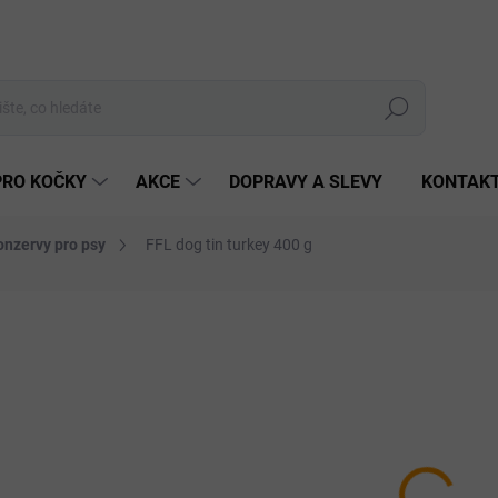
Hledat
PRO KOČKY
AKCE
DOPRAVY A SLEVY
KONTAK
onzervy pro psy
FFL dog tin turkey 400 g
Neohodnoceno
Podrobnosti hodnocení
ZNAČKA:
FITMIN
55 
Měrná
SKLA
cena:
MŮŽEM
DO:
11.8.
MOŽNO