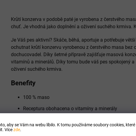
Krůtí konzerva v podobě paté je vyrobena z čerstvého mas
chuť. Je vhodná jako doplnění a oživení suchého krmiva. 
Je Váš pes aktivní? Skáče, běhá, aportuje a potřebuje větš
ochutnat krůtí konzervu vyrobenou z čerstvého masa bez o
dochucovadel. Díky šetrné přípravě zajišťuje masová kon
vitamínů a minerálů. Díky tomu bude váš pes spokojený a p
oživení suchého krmiva.
Benefity
100 % maso
Receptura obohacena o vitamíny a minerály
Bez lepku, sóji a cukru
to, aby se Vám na webu líbilo. K tomu používáme soubory cookies, které 
t. Více
zde
.
Neobsahuje žádné obiloviny, chem. konzervanty, doc