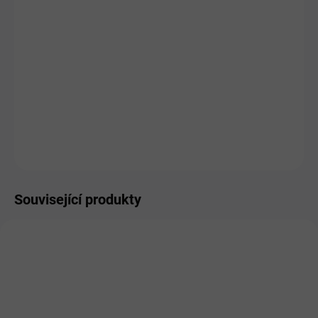
MŮŽEME
DORUČIT DO:
10.8.2026
MOŽNOSTI
DORUČENÍ
−
+
Přidat do košíku
ZEPTAT SE
HLÍDAT
Související produkty
PRO LIDI
PRO LIDI