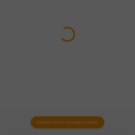
SKLADEM
SKLADEM
Kloubník – konopné
Artroregen masážní gel
mléko 200ml
250ml
248 Kč
168 Kč
Do košíku
Do košíku
Pro masáž kůže v oblasti kloubů,
Urychluje regeneraci po námaze.
svalů a páteře.
Zobrazit všechny související produkty