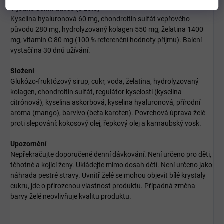
V jedné denní dávce (3 želé)
Kyselina hyaluronová 60 mg, chondroitin sulfát vepřového
původu 280 mg, hydrolyzovaný kolagen 550 mg, želatina 1400
mg, vitamin C 80 mg (100 % referenční hodnoty příjmu). Balení
vystačí na 30 dnů užívání.
Složení
Glukózo-fruktózový sirup, cukr, voda, želatina, hydrolyzovaný
kolagen, chondroitin sulfát, regulátor kyselosti (kyselina
citrónová), kyselina askorbová, kyselina hyaluronová, přírodní
aroma (mango), barvivo (beta karoten). Povrchová úprava želé
proti slepování: kokosový olej, řepkový olej a karnaubský vosk.
Upozornění
Nepřekračujte doporučené denní dávkování. Není určeno pro děti,
těhotné a kojící ženy. Ukládejte mimo dosah dětí. Není určeno jako
náhrada pestré stravy. Uvnitř želé se mohou objevit bílé krystaly
cukru, jde o přirozenou vlastnost produktu. Případná změna
barvy želé neovlivňuje kvalitu produktu.