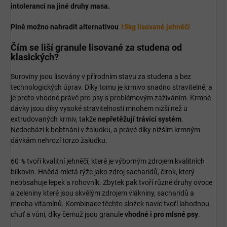
intolerancí na jiné druhy masa.
Plně možno nahradit alternativou
15kg lisované jehněčí
Čím se liší granule lisované za studena od
klasických?
Suroviny jsou lisovány v přírodním stavu za studena a bez
technologických úprav. Díky tomu je krmivo snadno stravitelné, a
je proto vhodné právě pro psy s problémovým zažíváním. Krmné
dávky jsou díky vysoké stravitelnosti mnohem nižší než u
extrudovaných krmiv, takže
nepřetěžují trávicí systém
.
Nedochází k bobtnání v žaludku, a právě díky nižším krmným
dávkám nehrozí torzo žaludku.
60 % tvoří kvalitní jehněčí, které je výborným zdrojem kvalitních
bílkovin. Hnědá mletá rýže jako zdroj sacharidů, čirok, který
neobsahuje lepek a rohovník. Zbytek pak tvoří různé druhy ovoce
a zeleniny které jsou skvělým zdrojem vlákniny, sacharidů a
mnoha vitamínů. Kombinace těchto složek navíc tvoří lahodnou
chuť a vůni, díky čemuž jsou granule
vhodné i pro mlsné psy
.