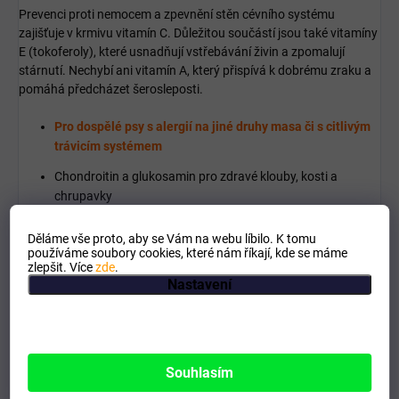
Prevenci proti nemocem a zpevnění stěn cévního systému
zajišťuje v krmivu vitamín C. Důležitou součástí jsou také vitamíny
E (tokoferoly), které usnadňují vstřebávání živin a zpomalují
stárnutí. Nechybí ani vitamín A, který přispívá k dobrému zraku a
pomáhá předcházet šerosleposti.
Pro dospělé psy s alergií na jiné druhy masa či s citlivým
trávicím systémem
Chondroitin a glukosamin pro zdravé klouby, kosti a
chrupavky
Obsahuje důležité vitamíny, l-karnitin a taurin
Děláme vše proto, aby se Vám na webu líbilo. K tomu
používáme soubory cookies, které nám říkají, kde se máme
Obsah různé druhů bylinek pro lepší imunitu
zlepšit. Více
zde
.
Nastavení
Omega-3 a omega-6 mastné kyseliny v optimálním poměru
5:1
Bez obsahu obilovin, sóji, krve a gen-manipulovaných
přísad
Souhlasím