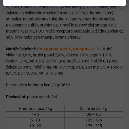
Složení:
Syrové sušené
jehněčí maso 60 %
, hnědá rýže mletá 13
%, čirok, rohovník, řepný řízek, rýžové klíčky, pivní kvasnice, ovoce,
zelenina a byliny vše v sušeném stavu, lecitin, L-karnitin který
stimuluje metabolismus tuků, inulin, taurin, chondroitin sulfát,
glukosamin sulfát, probiotika. Pravý lososový olej omega 3 a 6
mastné kyseliny, FOS. Naše receptura neobsahuje žádnou pšenici,
sóju, krev nebo gen-manipulované přísady.
Nutriční složení:
Hrubý protein 24 %, Hrubý tuk 11 %
, Hrubá
vláknina 3,9 %, hrubý popel 7,9 %, vlhkost 10 %, vápník 1,7 %,
fosfor 1,1 %, jod 1,5 g, lecitin 1,8 g, sodík 0,3 mg, hořčík 0,12 mg,
železo 210 mg, měď 5 mg, vit. C 75 mg, vit. E 250 mg, vit. A 15000
IU, vit. D3 1500 IU, vit. B 16,5 mg
Energetická hodnota kcal / kg: 3662
Dávkování:
pouze orientační
Hmotnost psa / kg
Denní dávka / g
1–5
30–105
5–10
105–175
10–20
175–295