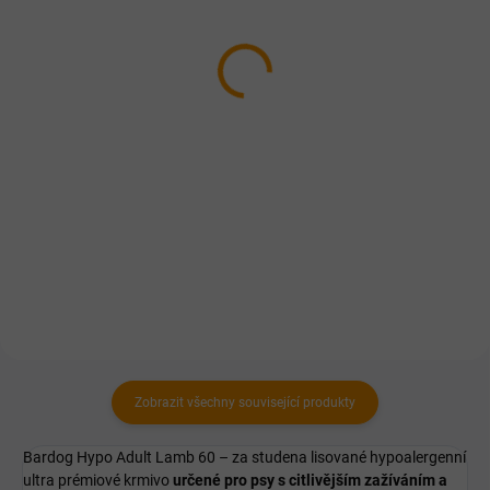
FALCO TIM zvěřinová
FFL dog tin lamb 400 g
8x1200g - Chovatelské
55 Kč
balení (9,6kg)
Do košíku
579 Kč
Jehněčí konzerva v podobě paté
Do košíku
– vyrobena z čerstvého masa.
Jedná se o celomletou 100%
masovou konzervu složenou ze
zvěřiny, ořezů hovězího masa a
drobů. Výrobek může obsahovat
kosti.
Zobrazit všechny související produkty
Bardog Hypo Adult Lamb 60 – za studena lisované hypoalergenní
ultra prémiové krmivo
určené pro psy s citlivějším zažíváním a