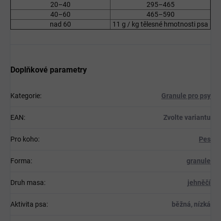
20–40
295–465
40–60
465–590
nad 60
11 g / kg tělesné hmotnosti psa
Doplňkové parametry
Kategorie
:
Granule pro psy
EAN
:
Zvolte variantu
Pro koho
:
Pes
Forma
:
granule
Druh masa
:
jehněčí
Aktivita psa
:
běžná, nízká