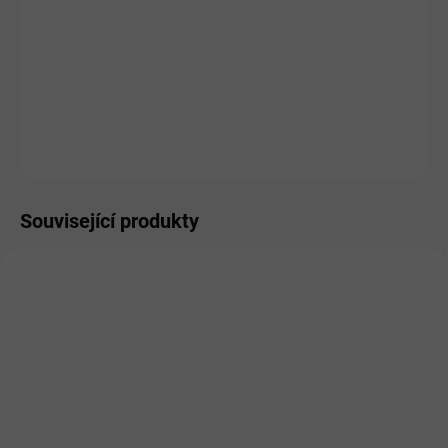
MŮŽEME DORUČIT DO:
ZVOLTE VARIANTU
MOŽNOSTI DORUČENÍ
−
+
Přidat do košíku
ZEPTAT SE
HLÍDAT
Související produkty
SKLADEM
SKLADEM