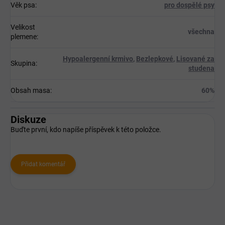
Věk psa
:
pro dospělé psy
Velikost
všechna
plemene
:
Hypoalergenní krmivo
,
Bezlepkové
,
Lisované za
Skupina
:
studena
Obsah masa
:
60%
Diskuze
Buďte první, kdo napíše příspěvek k této položce.
Přidat komentář