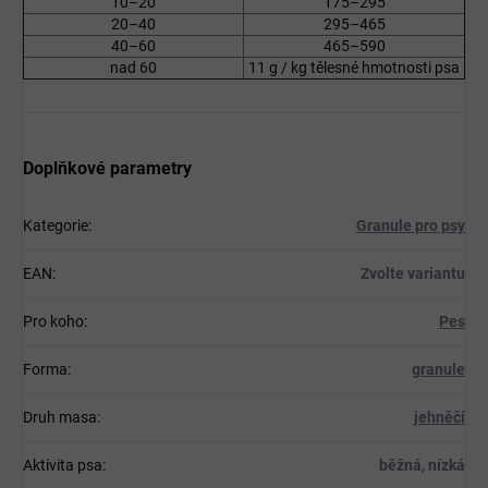
10–20
175–295
20–40
295–465
40–60
465–590
nad 60
11 g / kg tělesné hmotnosti psa
Doplňkové parametry
Kategorie
:
Granule pro psy
EAN
:
Zvolte variantu
Pro koho
:
Pes
Forma
:
granule
Druh masa
:
jehněčí
Aktivita psa
:
běžná, nízká