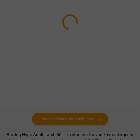
FALCO TIM hovězí
FALCO Masová směs
8x1200g - Chovatelské
8x1200g - Chovatelské
balení 9,6kg
balení 9,6kg
529 Kč
549 Kč
Do košíku
Do košíku
Jedná se o celomletou 100%
Celomletá 100% masová
masovou konzervu složenou z
konzerva z mixu ořezů hovězího,
ořezů hovězího masa a drobů.
vepřového i drůbežího masa a
Výrobek může obsahovat kosti.
drobů.
Zobrazit všechny související produkty
Bardog Hypo Adult Lamb 60 – za studena lisované hypoalergenní