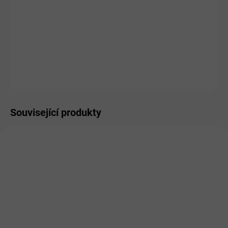
MŮŽEME DORUČIT DO:
ZVOLTE VARIANTU
MOŽNOSTI DORUČENÍ
−
+
Přidat do košíku
ZEPTAT SE
HLÍDAT
Související produkty
SKLADEM
SKLADEM