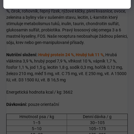
Složení:
Syrové sušené
jehněčí maso 60 %
, hnědá rýže mletá 13
%, čirok, rohovník, řepný řízek, rýžové klíčky, pivní kvasnice, ovoce,
zelenina a byliny vše v sušeném stavu, lecitin, L-karnitin který
stimuluje metabolismus tuků, inulin, taurin, chondroitin sulfát,
glukosamin sulfát, probiotika. Pravý lososový olej omega 3 a 6
mastné kyseliny, FOS. Naše receptura neobsahuje žádnou pšenici,
sóju, krev nebo gen-manipulované přísady.
Nutriční složení:
Hrubý protein 24 %, Hrubý tuk 11 %
, Hrubá
vláknina 3,9 %, hrubý popel 7,9 %, vlhkost 10 %, vápník 1,7 %,
fosfor 1,1 %, jod 1,5 g, lecitin 1,8 g, sodík 0,3 mg, hořčík 0,12 mg,
železo 210 mg, měď 5 mg, vit. C 75 mg, vit. E 250 mg, vit. A 15000
IU, vit. D3 1500 IU, vit. B 16,5 mg
Energetická hodnota kcal / kg: 3662
Dávkování:
pouze orientační
Hmotnost psa / kg
Denní dávka / g
1–5
30–105
5–10
105–175