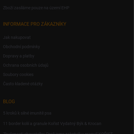
Zboží zasíláme pouze na území EHP
INFORMACE PRO ZÁKAZNÍKY
Jak nakupovat
Obchodní podmínky
Dopravy a platby
Ochrana osobních údajů
Soubory cookies
Často kladené otázky
BLOG
5 kroků k silné imunitě psa
11 border kolií a granule Kořist Vydatný Býk & Krocan
Zkušenosti chovatelky: Proč jsme zakotvili u granulí KOŘIST