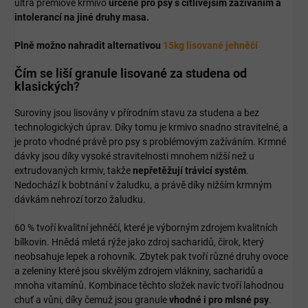
ultra prémiové krmivo
určené pro psy s citlivějším zažíváním a
intolerancí na jiné druhy masa.
Plně možno nahradit alternativou
15kg lisované jehněčí
Čím se liší granule lisované za studena od
klasických?
Suroviny jsou lisovány v přírodním stavu za studena a bez
technologických úprav. Díky tomu je krmivo snadno stravitelné, a
je proto vhodné právě pro psy s problémovým zažíváním. Krmné
dávky jsou díky vysoké stravitelnosti mnohem nižší než u
extrudovaných krmiv, takže
nepřetěžují trávicí systém
.
Nedochází k bobtnání v žaludku, a právě díky nižším krmným
dávkám nehrozí torzo žaludku.
60 % tvoří kvalitní jehněčí, které je výborným zdrojem kvalitních
bílkovin. Hnědá mletá rýže jako zdroj sacharidů, čirok, který
neobsahuje lepek a rohovník. Zbytek pak tvoří různé druhy ovoce
a zeleniny které jsou skvělým zdrojem vlákniny, sacharidů a
mnoha vitamínů. Kombinace těchto složek navíc tvoří lahodnou
chuť a vůni, díky čemuž jsou granule
vhodné i pro mlsné psy
.