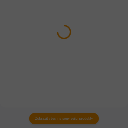
SKLADEM
SKLADEM
Falco RONY maso hovězí
FALCO TIM rybí 1200g
69 Kč
69 Kč
od
Detail
Do košíku
100% masová konzerva s jemně
Celomletá 100% masová
krájenou hovězí a vepřovou
konzerva z ryb, ořezů hovězího
svalovinou.
masa a drobů.
Zobrazit všechny související produkty