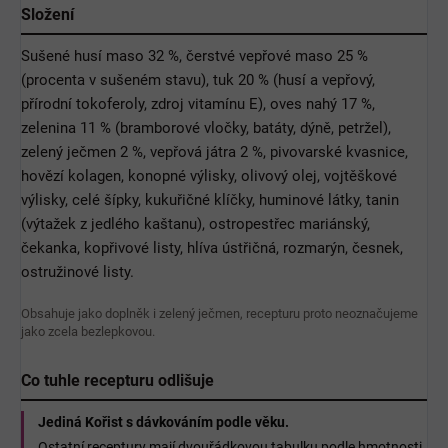
Složení
Sušené husí maso 32 %, čerstvé vepřové maso 25 %
(procenta v sušeném stavu), tuk 20 % (husí a vepřový,
přírodní tokoferoly, zdroj vitamínu E), oves nahý 17 %,
zelenina 11 % (bramborové vločky, batáty, dýně, petržel),
zelený ječmen 2 %, vepřová játra 2 %, pivovarské kvasnice,
hovězí kolagen, konopné výlisky, olivový olej, vojtěškové
výlisky, celé šípky, kukuřičné klíčky, huminové látky, tanin
(výtažek z jedlého kaštanu), ostropestřec mariánský,
čekanka, kopřivové listy, hlíva ústřičná, rozmarýn, česnek,
ostružinové listy.
Obsahuje jako doplněk i zelený ječmen, recepturu proto neoznačujeme
jako zcela bezlepkovou.
Co tuhle recepturu odlišuje
Jediná Kořist s dávkováním podle věku.
Ostatní receptury mají dvouřádkovou tabulku podle hmotnosti.