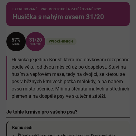
EXTRUDOVANÉ · PRO ROSTOUCÍ A ZATĚŽOVANÉ PSY
Husička s nahým ovsem 31/20
57%
31/20
Vysoká energie
MASA
BÍLK./TUK
Husička je jediná Kořist, která má dávkování rozepsané
podle věku, od dvou měsíců až po dospělost. Staví na
husím a vepřovém mase, tedy na dvojici, se kterou se
pes v běžných krmivech potká málokdy, a na nahém
ovsu místo pšenice. Míří na štěňata malých a středních
plemen a na dospělé psy ve skutečné zátěži.
Je tohle krmivo pro vašeho psa?
Komu sedí
Štěně malého nebo středního plemene. Dávkování je