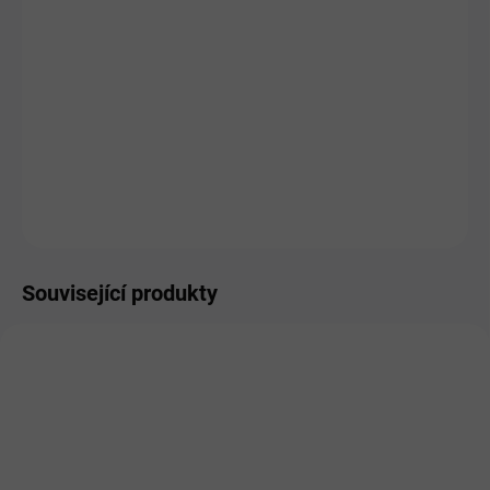
HMOTNOST
MŮŽEME DORUČIT DO:
ZVOLTE VARIANTU
MOŽNOSTI DORUČENÍ
−
+
Přidat do košíku
ZEPTAT SE
HLÍDAT
Související produkty