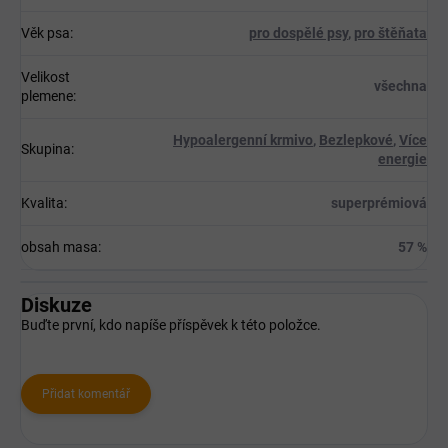
Věk psa
:
pro dospělé psy
,
pro štěňata
Velikost
všechna
plemene
:
Hypoalergenní krmivo
,
Bezlepkové
,
Více
Skupina
:
energie
Kvalita
:
superprémiová
obsah masa
:
57 %
Diskuze
Buďte první, kdo napíše příspěvek k této položce.
Přidat komentář