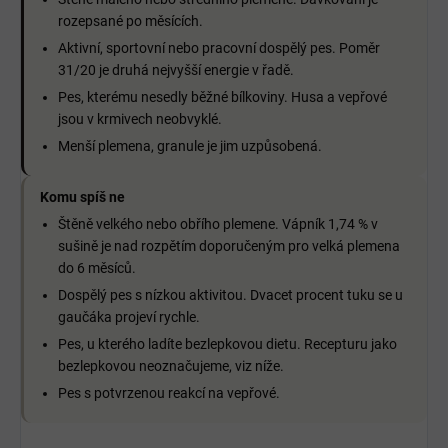
rozepsané po měsících.
Aktivní, sportovní nebo pracovní dospělý pes. Poměr
31/20 je druhá nejvyšší energie v řadě.
Pes, kterému nesedly běžné bílkoviny. Husa a vepřové
jsou v krmivech neobvyklé.
Menší plemena, granule je jim uzpůsobená.
Komu spíš ne
Štěně velkého nebo obřího plemene. Vápník 1,74 % v
sušině je nad rozpětím doporučeným pro velká plemena
do 6 měsíců.
Dospělý pes s nízkou aktivitou. Dvacet procent tuku se u
gaučáka projeví rychle.
Pes, u kterého ladíte bezlepkovou dietu. Recepturu jako
bezlepkovou neoznačujeme, viz níže.
Pes s potvrzenou reakcí na vepřové.