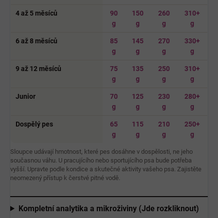
4 až 5 měsíců
90
150
260
310+
g
g
g
g
6 až 8 měsíců
85
145
270
330+
g
g
g
g
9 až 12 měsíců
75
135
250
310+
g
g
g
g
Junior
70
125
230
280+
g
g
g
g
Dospělý pes
65
115
210
250+
g
g
g
g
Sloupce udávají hmotnost, které pes dosáhne v dospělosti, ne jeho
současnou váhu. U pracujícího nebo sportujícího psa bude potřeba
vyšší. Upravte podle kondice a skutečné aktivity vašeho psa. Zajistěte
neomezený přístup k čerstvé pitné vodě.
Kompletní analytika a mikroživiny (Jde rozkliknout)