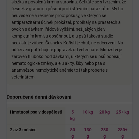
složka a povolená krmná surovina. Setkáte se s tvrzením, že
česnek v granulích působí proti střevním parazitům. My ho
neuvedeme a řekneme proč: pokusy, ve kterých se
antiparazitární účinek prokázal, probíhaly na prasatech a
ovcích s dávkami řádově vyššími, než jakých jde v
kompletním krmivu dosáhnout, a u psů taková studie
neexistuje vůbec. Česnek v Kořisti je chuť, ne odčervení. Na
odčervení potřebujete přípravek od veterináře. Množství je
zároveň hluboko pod dávkami, u kterých se u psů popisují
hematologické změny, ale u akity, šiby nebo psa s
anamnézou hemolytické anémie to i tak proberte s
veterinářem.
Doporučené denní dávkování
Hmotnost psa v dospělosti
5
10 kg
20 kg
25+ kg
kg
2 až 3 měsíce
80
130
230
280+
g
g
g
g