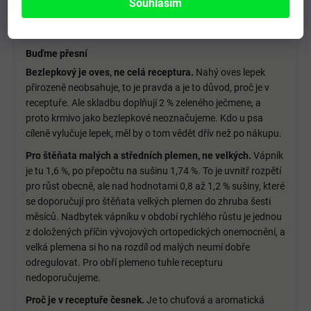
Souhlasím
neúspěšné pokusy s běžnějšími bílkovinami a zároveň
potřebuje energii.
Buďme přesní
Bezlepkový je oves, ne celá receptura.
Nahý oves lepek
přirozeně neobsahuje, to je pravda a je to důvod, proč je v
receptuře. Ale skladbu doplňují 2 % zeleného ječmene, a
proto krmivo jako bezlepkové neoznačujeme. Kdo u psa
cíleně vylučuje lepek, měl by o tom vědět dřív než po nákupu.
Pro štěňata malých a středních plemen, ne velkých.
Vápník
je tu 1,6 %, po přepočtu na sušinu 1,74 %. To je uvnitř rozpětí
pro růst obecně, ale nad hodnotami 0,8 až 1,2 % sušiny, které
se doporučují pro štěňata velkých plemen do zhruba šesti
měsíců. Nadbytek vápníku v období rychlého růstu je jednou
z doložených příčin vývojových ortopedických onemocnění, a
velká plemena si ho na rozdíl od malých neumí dobře
odregulovat. Pro obří plemeno tuhle recepturu
nedoporučujeme.
Proč je v receptuře česnek.
Je to chuťová a aromatická