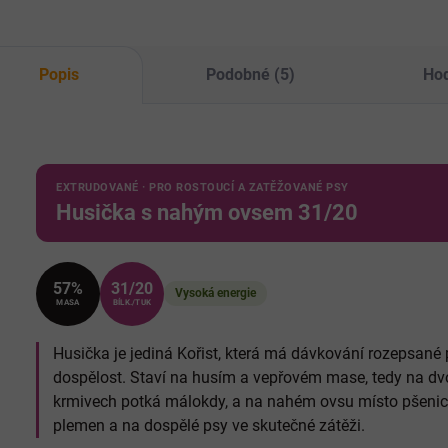
dro
Popis
Podobné (5)
Hod
EXTRUDOVANÉ · PRO ROSTOUCÍ A ZATĚŽOVANÉ PSY
Husička s nahým ovsem 31/20
57%
31/20
Vysoká energie
MASA
BÍLK./TUK
Husička je jediná Kořist, která má dávkování rozepsané
dospělost. Staví na husím a vepřovém mase, tedy na dvoj
krmivech potká málokdy, a na nahém ovsu místo pšenice
plemen a na dospělé psy ve skutečné zátěži.