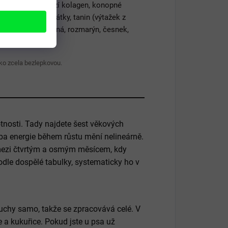
ké kvasnice, hovězí kolagen, konopné
klíčky, huminové látky, tanin (výtažek z
isty, hlíva ústřičná, rozmarýn, česnek,
ko zcela bezlepkovou.
tnosti. Tady najdete šest věkových
eba energie během růstu mění nelineárně.
 mezi čtvrtým a osmým měsícem, kdy
podle dospělé tabulky, systematicky ho v
pluchy samo, takže se zpracovává celé. V
e a kukuřice. Pokud jste u psa už