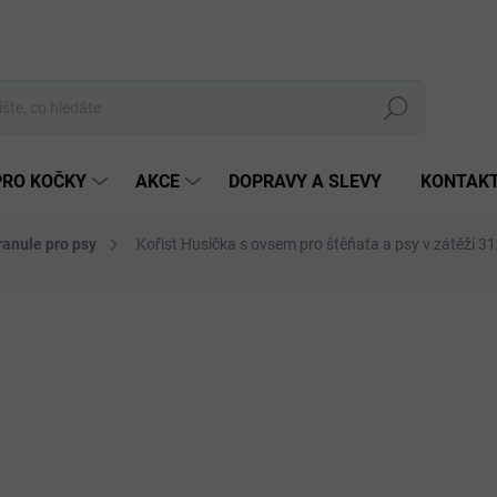
Hledat
PRO KOČKY
AKCE
DOPRAVY A SLEVY
KONTAK
ranule pro psy
Kořist Husička s ovsem pro štěňata a psy v zátěži 3
3 hodnocení
Podrobnosti hodnocení
ZNAČKA:
KOŘIST
CE
od 
Měrná
cena:
ZVOL