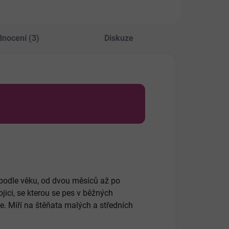
bů.
Výrobek může
obsahovat kosti.
nocení (3)
Diskuze
 podle věku, od dvou měsíců až po
ici, se kterou se pes v běžných
. Míří na štěňata malých a středních