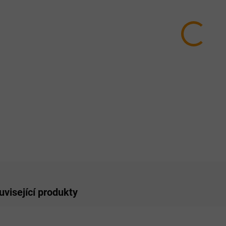
HMOTN
MŮŽEM
MOŽNO
−
ZE
uvisející produkty