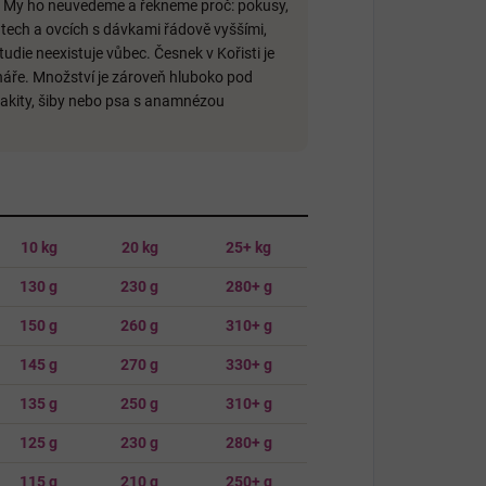
m. My ho neuvedeme a řekneme proč: pokusy,
atech a ovcích s dávkami řádově vyššími,
die neexistuje vůbec. Česnek v Kořisti je
ináře. Množství je zároveň hluboko pod
 akity, šiby nebo psa s anamnézou
10 kg
20 kg
25+ kg
130 g
230 g
280+ g
150 g
260 g
310+ g
145 g
270 g
330+ g
135 g
250 g
310+ g
125 g
230 g
280+ g
115 g
210 g
250+ g