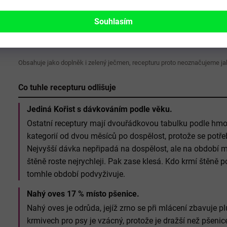
dýně, petržel), zelený ječmen 2 %, vepřová játra 2 %, pivovars
výlisky, olivový olej, vojtěškové výlisky, celé šípky, kukuřičné 
Souhlasím
jedlého kaštanu), ostropestřec mariánský, čekanka, kopřivové l
ostružinové listy.
Obsahuje jako doplněk i zelený ječmen, recepturu proto neoznačujeme ja
Co tuhle recepturu odlišuje
Jediná Kořist s dávkováním podle věku.
Ostatní receptury mají dvouřádkovou tabulku podle hmo
kategorií od dvou měsíců po dospělost, protože se potř
Nejvyšší dávka nepřipadá na dospělost, ale na období
štěně roste nejrychleji. Pak zase klesá. Kdo krmí štěně 
tomhle období podvyživuje.
Nahý oves 17 % místo pšenice.
Nahý oves je odrůda, jejíž zrno se při mlácení zbavuje 
krmivech pro psy je vzácný, protože je dražší než pšenic