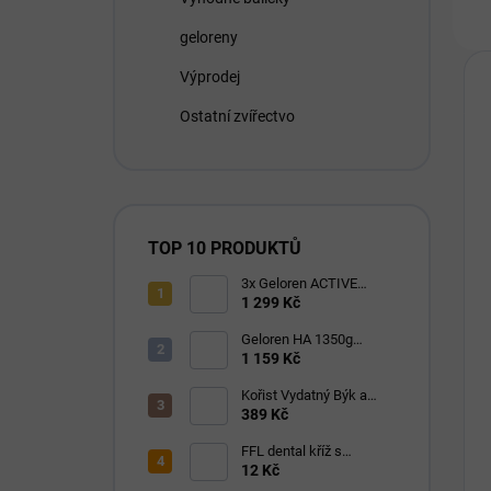
geloreny
Výprodej
Ostatní zvířectvo
TOP 10 PRODUKTŮ
3x Geloren ACTIVE
pomeranč 400g (3x90
1 299 Kč
tbl)
Geloren HA 1350g
(180ks) višňový
1 159 Kč
Kořist Vydatný Býk a
Krocan pro aktivní psy
389 Kč
32/18
FFL dental kříž s
eukalyptem 1 ks
12 Kč