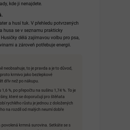
ady, kde ji nenajdete.
á.
ter a husí tuk. V přehledu potvrzených
ů a husa se v seznamu prakticky
z Husičky dělá zajímavou volbu pro psa,
inami a zároveň potřebuje energii.
ě neobsahuje, to je pravda a je to důvod,
a proto krmivo jako bezlepkové
ět dřív než po nákupu.
u 1,6 %, po přepočtu na sušinu 1,74 %. To je
šiny, které se doporučují pro štěňata
bí rychlého růstu je jednou z doložených
 ho na rozdíl od malých neumí dobře
 povolená krmná surovina. Setkáte se s