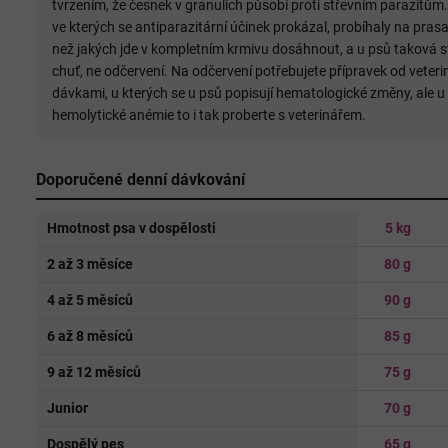
tvrzením, že česnek v granulích působí proti střevním parazitů
ve kterých se antiparazitární účinek prokázal, probíhaly na pras
než jakých jde v kompletním krmivu dosáhnout, a u psů taková stu
chuť, ne odčervení. Na odčervení potřebujete přípravek od veter
dávkami, u kterých se u psů popisují hematologické změny, ale u
hemolytické anémie to i tak proberte s veterinářem.
Doporučené denní dávkování
Hmotnost psa v dospělosti
5 kg
2 až 3 měsíce
80 g
4 až 5 měsíců
90 g
6 až 8 měsíců
85 g
9 až 12 měsíců
75 g
Junior
70 g
Dospělý pes
65 g