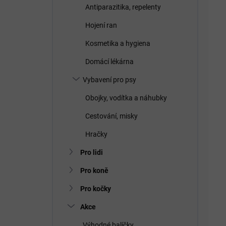
Antiparazitika, repelenty
Hojení ran
Kosmetika a hygiena
Domácí lékárna
Vybavení pro psy
Obojky, vodítka a náhubky
Cestování, misky
Hračky
Pro lidi
Pro koně
Pro kočky
Akce
Výhodné balíčky