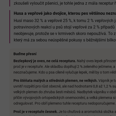
zkoušeli vyloučit pšenici, je tohle jedna z mála receptur ř
Husa a vepřové jako dvojice, kterou pes většinou nezn
Husí maso 32 % a vepřové 25 %, k tomu 2 % vepřových ja
potravinových reakcí u psů stojí vepřové za 2 % případ
neobjevuje, protože se v krmivech skoro nepoužívá. To 
který má za sebou neúspěšné pokusy s běžnějšími bílkov
Buďme přesní
Bezlepkový je oves, ne celá receptura.
Nahý oves lepek přirozen
proč je v receptuře. Ale skladbu doplňují 2 % zeleného ječmene, 
neoznačujeme. Kdo u psa cíleně vylučuje lepek, měl by o tom věd
Pro štěňata malých a středních plemen, ne velkých.
Vápník je t
uvnitř rozpětí pro růst obecně, ale nad hodnotami 0,8 až 1,2 % su
velkých plemen do zhruba šesti měsíců. Nadbytek vápníku v obdo
příčin vývojových ortopedických onemocnění, a velká plemena si
odregulovat. Pro obří plemeno tuhle recepturu nedoporučujeme.
Proč je v receptuře česnek.
Je to chuťová a aromatická složka a