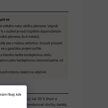
píš ne
ě velkého nebo obřího plemene. Vápník
 % v sušině je nad rozpětím doporučeným
velká plemena do 6 měsíců.
ělý pes s nízkou aktivitou. Dvacet procent
 se u gaučáka projeví rychle.
 u kterého ladíte bezlepkovou dietu.
pturu jako bezlepkovou neoznačujeme, viz
.
s potvrzenou reakcí na vepřové.
nám říkají, kde
v sušeném stavu), tuk 20 % (husí a
, zelenina 11 % (bramborové vločky, batáty,