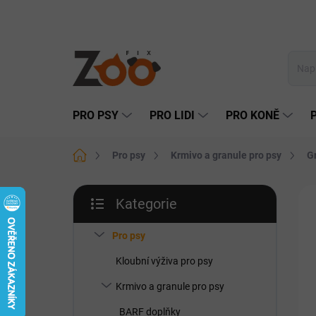
Přejít
na
obsah
PRO PSY
PRO LIDI
PRO KONĚ
Domů
Pro psy
Krmivo a granule pro psy
G
P
Kategorie
o
Přeskočit
AK
s
kategorie
t
Pro psy
r
Kloubní výživa pro psy
a
n
Krmivo a granule pro psy
n
BARF doplňky