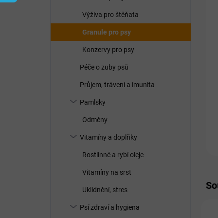
í
p
Výživa pro štěňata
a
n
Granule pro psy
e
Konzervy pro psy
l
Péče o zuby psů
Průjem, trávení a imunita
Pamlsky
Odměny
Vitamíny a doplňky
Rostlinné a rybí oleje
Vitamíny na srst
So
Uklidnění, stres
Psí zdraví a hygiena