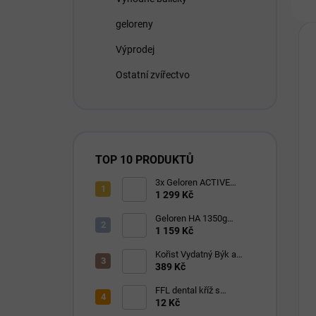
geloreny
Výprodej
Ostatní zvířectvo
TOP 10 PRODUKTŮ
3x Geloren ACTIVE
pomeranč 400g (3x90
1 299 Kč
tbl)
Geloren HA 1350g
(180ks) višňový
1 159 Kč
Kořist Vydatný Býk a
Krocan pro aktivní psy
389 Kč
32/18
FFL dental kříž s
eukalyptem 1 ks
12 Kč