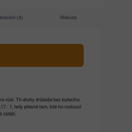
e obsahovat
i.
nocení (4)
Diskuze
ro růst. Tři druhy drůbeže bez kuřecího,
17 : 1, tedy přesně tam, kde ho rostoucí
 zátěži.