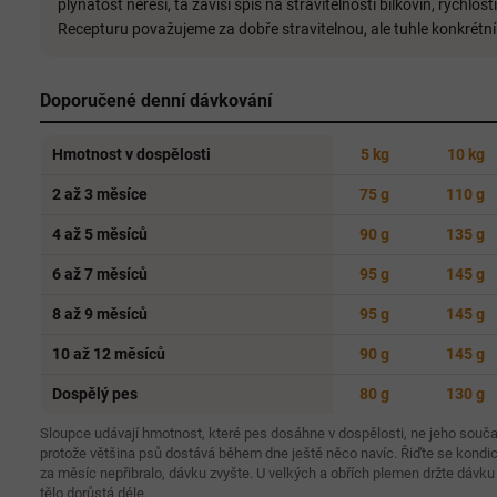
plynatost neřeší, ta závisí spíš na stravitelnosti bílkovin, rychlost
Recepturu považujeme za dobře stravitelnou, ale tuhle konkrétní
Doporučené denní dávkování
Hmotnost v dospělosti
5 kg
10 kg
2 až 3 měsíce
75 g
110 g
4 až 5 měsíců
90 g
135 g
6 až 7 měsíců
95 g
145 g
8 až 9 měsíců
95 g
145 g
10 až 12 měsíců
90 g
145 g
Dospělý pes
80 g
130 g
Sloupce udávají hmotnost, které pes dosáhne v dospělosti, ne jeho souč
protože většina psů dostává během dne ještě něco navíc. Řiďte se kondic
za měsíc nepřibralo, dávku zvyšte. U velkých a obřích plemen držte dávku
tělo dorůstá déle.