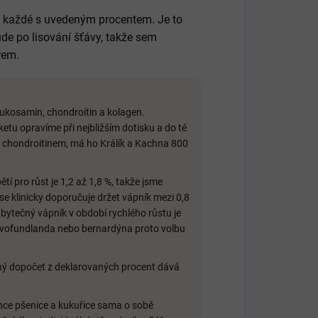
ky, každé s uvedeným procentem. Je to
ude po lisování šťávy, takže sem
rem.
lukosamin, chondroitin a kolagen.
ketu opravíme při nejbližším dotisku a do té
 chondroitinem, má ho Králík a Kachna 800
tí pro růst je 1,2 až 1,8 %, takže jsme
 se klinicky doporučuje držet vápník mezi 0,8
dbytečný vápník v období rychlého růstu je
ovofundlanda nebo bernardýna proto volbu
sný dopočet z deklarovaných procent dává
ce pšenice a kukuřice sama o sobě