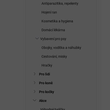
Antiparazitika, repelenty
Hojení ran
Kosmetika a hygiena
Domácí lékárna
Vybavení pro psy
Obojky, vodítka a náhubky
Cestování, misky
Hračky
Pro lidi
Pro koně
Pro kočky
Akce
Výhodné balíčky