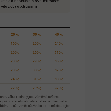
i žrádla a individuální střevní mikroflóře.
 větu z obalu odstraníme.
20 kg
30 kg
40 kg
165 g
205 g
245 g
205 g
260 g
310 g
230 g
290 g
350 g
235 g
305 g
370 g
240 g
315 g
380 g
220 g
295 g
370 g
asnou váhu. Hodnoty jsou záměrně střídmé,
í: pokud štěněti nahmatáte žebra bez tlaku nebo
 řádku 10 až 12 měsíců zhruba do 18 měsíců, jejich