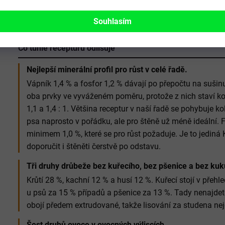
%, borůvky 0,2 %), pivovarské kvasnice, hovězí kolagen, humin
Souhlasím
mariánský, glukosamin 340 mg/kg.
Co tuhle recepturu odlišuje
Nejlepší minerální profil pro růst v celé řadě.
Vápník 1,4 % a fosfor 1,2 % dávají po přepočtu na sušin
oba prvky ve vyváženém poměru, protože z nich staví k
1,1 a 1,4 : 1. Většina receptur v naší řadě se pohybuje ko
psa naprosto v pořádku, ale pro štěně už méně ideální. F
minimem 1,0 %, které se pro růst požaduje. Je to jediná
doporučit i štěněti čerstvě po odstavu.
Tři druhy drůbeže bez kuřecího, bez pšenice a bez kuk
Krůtí 28 %, kachní 12 % a husí 12 %. Kuřecí stojí v přeh
u psů za 15 % případů a pšenice za 13 %. Tady nenajdet
obojí předem extrudované, takže lisování za studena nejd
Šest druhů ovoce v ovocných výliscích.