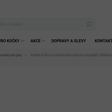
Hledat
PRO KOČKY
AKCE
DOPRAVY A SLEVY
KONTAK
ranule pro psy
Kořist Krůta a Kachna lisované pro dospělé i štěňat
4 hodnocení
Podrobnosti hodnocení
ZNAČKA:
KOŘIST
PORUČUJEME
od 
ZDARMA
Měrná
cena:
ZVOL