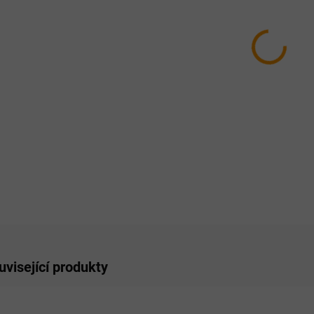
HMOTN
MŮŽEM
MOŽNO
−
ZE
uvisející produkty
NOVINKA