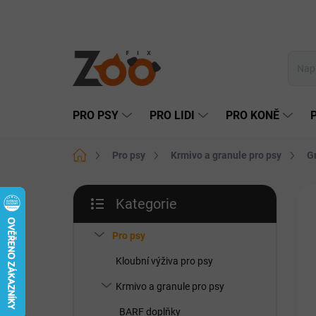
Přejít
na
obsah
PRO PSY
PRO LIDI
PRO KONĚ
Domů
Pro psy
Krmivo a granule pro psy
G
P
Kategorie
o
Přeskočit
DO
s
kategorie
t
Pro psy
r
Kloubní výživa pro psy
a
n
Krmivo a granule pro psy
n
BARF doplňky