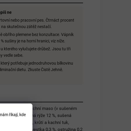
píš ne
tovní nebo pracovní pes. Čtrnáct procent
 na skutečnou zátěž nestačí.
ě obřího plemene bez konzultace. Vápník
 % sušiny je na horní hranici, viz níže.
 u kterého vylučujete drůbež. Jsou tu tři
y vedle sebe.
 který potřebuje jednodruhovou bílkovinu
liminační dietu. Zkuste Čistě Jehně.
stvě zpracované kachní maso (v sušeném
nám říkají, kde
12 %), extrudovaná rýže 12 %, sušená
udovaný oves 8 %, krůtí a kachní tuk,
ný rybíz 0,3 %, švestka 0,3 %, ostružina 0,2