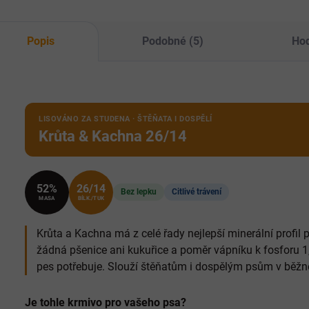
můž
kost
Popis
Podobné (5)
Hod
LISOVÁNO ZA STUDENA · ŠTĚŇATA I DOSPĚLÍ
Krůta & Kachna 26/14
52%
26/14
Bez lepku
Citlivé trávení
MASA
BÍLK./TUK
Krůta a Kachna má z celé řady nejlepší minerální profil p
žádná pšenice ani kukuřice a poměr vápníku k fosforu 1,
pes potřebuje. Slouží štěňatům i dospělým psům v běžné
Je tohle krmivo pro vašeho psa?