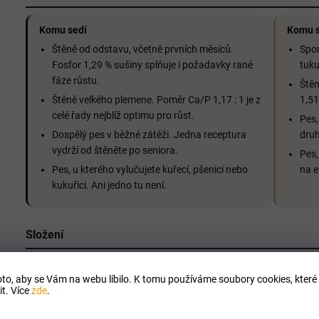
Komu sedí
Komu s
Štěně od odstavu, včetně prvních měsíců.
Spor
Fosfor 1,29 % sušiny splňuje i požadavky rané
tuku
fáze růstu.
Štěn
Štěně velkého plemene. Poměr Ca/P 1,17 : 1 je z
1,51
celé řady nejblíž optimu pro růst.
Pes,
Dospělý pes v běžné zátěži. Jedna receptura
druh
vydrží od štěněte po seniora.
Pes,
Pes, u kterého vylučujete kuřecí, pšenici nebo
na e
kukuřici. Ani jedno tu není.
Složení
Čerstvě zpracované krůtí maso (v sušeném stavu 28 %), čer
to, aby se Vám na webu líbilo. K tomu používáme soubory cookies, které 
stavu 12 %), čerstvě zpracované husí maso (v sušeném stavu 
t. Více
zde
.
zelenina 9 % (bramborové vločky, mrkev, petržel, špenát), extr
konopné výlisky, ovocné výlisky (jablko 0,6 %, hruška 0,6 %, čer