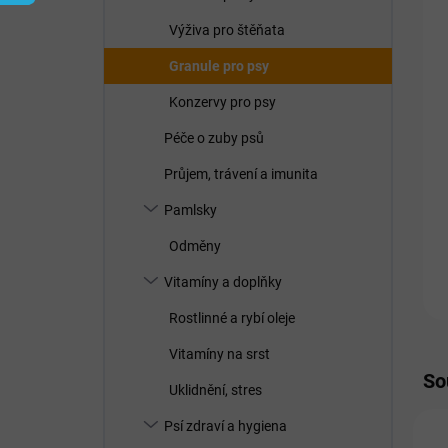
í
p
Výživa pro štěňata
a
n
Granule pro psy
e
Konzervy pro psy
l
Péče o zuby psů
Průjem, trávení a imunita
Pamlsky
Odměny
Vitamíny a doplňky
Rostlinné a rybí oleje
Vitamíny na srst
So
Uklidnění, stres
Psí zdraví a hygiena