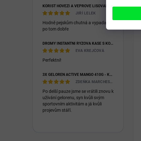
KOŘIST HOVĚZÍ A VEPŘOVÉ LISOVANÉ 28/16
JIŘÍ LELEK
Hodně pejskům chutná a vypadají
po tom dobře
DROMY INSTANTNÍ RÝŽOVÁ KAŠE S KOZÍM MLÉKEM & PREBIOTIKY 1200G
EVA KREJČOVÁ
Perfektní!
3X GELOREN ACTIVE MANGO 410G - KLOUBNÍ VÝŽIVA PRO LIDI (3X 90KS)
ZDEŇKA MARCHESIOVÁ
Po delší pauze jsme se vrátili znovu k
užívání gelorenu, syn kvůli svým
sportovním aktivitám a já kvůli
projevům stáří.