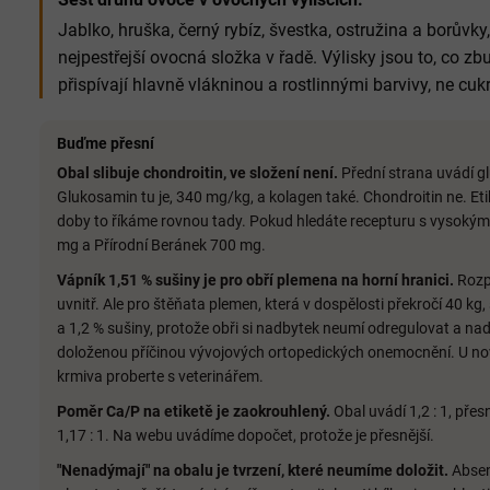
Jablko, hruška, černý rybíz, švestka, ostružina a borův
nejpestřejší ovocná složka v řadě. Výlisky jsou to, co zb
přispívají hlavně vlákninou a rostlinnými barvivy, ne cuk
Buďme přesní
Obal slibuje chondroitin, ve složení není.
Přední strana uvádí g
Glukosamin tu je, 340 mg/kg, a kolagen také. Chondroitin ne. Eti
doby to říkáme rovnou tady. Pokud hledáte recepturu s vysokým
mg a Přírodní Beránek 700 mg.
Vápník 1,51 % sušiny je pro obří plemena na horní hranici.
Rozpě
uvnitř. Ale pro štěňata plemen, která v dospělosti překročí 40 kg,
a 1,2 % sušiny, protože obři si nadbytek neumí odregulovat a na
doloženou příčinou vývojových ortopedických onemocnění. U n
krmiva proberte s veterinářem.
Poměr Ca/P na etiketě je zaokrouhlený.
Obal uvádí 1,2 : 1, pře
1,17 : 1. Na webu uvádíme dopočet, protože je přesnější.
"Nenadýmají" na obalu je tvrzení, které neumíme doložit.
Absen