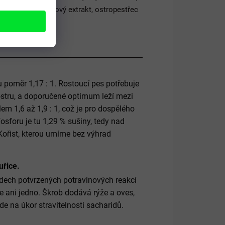
ové látky, kaštanový extrakt, ostropestřec
u poměr 1,17 : 1. Rostoucí pes potřebuje
ostru, a doporučené optimum leží mezi
lem 1,6 až 1,9 : 1, což je pro dospělého
osforu je tu 1,29 % sušiny, tedy nad
 Kořist, kterou umíme bez výhrad
uřice.
ledech potvrzených potravinových reakcí
e ani jedno. Škrob dodává rýže a oves,
e na úkor stravitelnosti sacharidů.