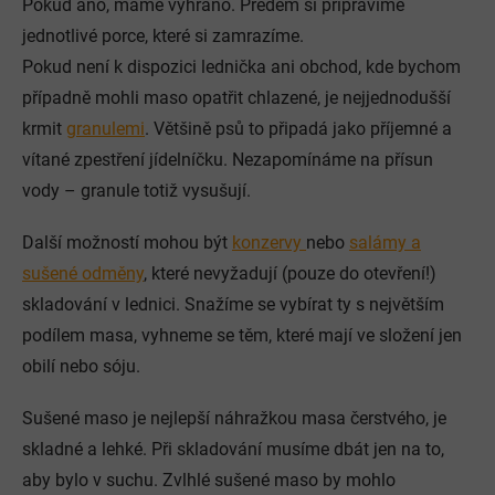
Pokud ano, máme vyhráno. Předem si připravíme
jednotlivé porce, které si zamrazíme.
Pokud není k dispozici lednička ani obchod, kde bychom
případně mohli maso opatřit chlazené, je nejjednodušší
krmit
granulemi
. Většině psů to připadá jako příjemné a
vítané zpestření jídelníčku. Nezapomínáme na přísun
vody – granule totiž vysušují.
Další možností mohou být
konzervy
nebo
salámy a
sušené odměny
, které nevyžadují (pouze do otevření!)
skladování v lednici. Snažíme se vybírat ty s největším
podílem masa, vyhneme se těm, které mají ve složení jen
obilí nebo sóju.
Sušené maso je nejlepší náhražkou masa čerstvého, je
skladné a lehké. Při skladování musíme dbát jen na to,
aby bylo v suchu. Zvlhlé sušené maso by mohlo