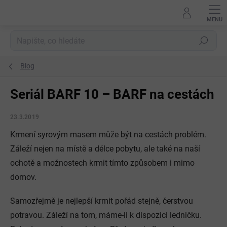
Přejít
na
obsah
Hledat
Blog
Seriál BARF 10 – BARF na cestách
23.3.2019
Krmení syrovým masem může být na cestách problém.
Záleží nejen na místě a délce pobytu, ale také na naší
ochotě a možnostech krmit tímto způsobem i mimo
domov.
Samozřejmě je nejlepší krmit pořád stejně, čerstvou
potravou. Záleží na tom, máme-li k dispozici ledničku.