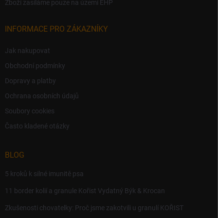
Zboží zasíláme pouze na území EHP
INFORMACE PRO ZÁKAZNÍKY
Jak nakupovat
Obchodní podmínky
Dopravy a platby
Ochrana osobních údajů
Soubory cookies
Často kladené otázky
BLOG
5 kroků k silné imunitě psa
11 border kolií a granule Kořist Vydatný Býk & Krocan
Zkušenosti chovatelky: Proč jsme zakotvili u granulí KOŘIST